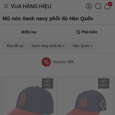
0
Mũ nón Xanh navy phối đỏ Hàn Quốc
Bộ lọc
Phổ biến
Xóa tất cả
Xanh navy phối đỏ ×
Hàn Quốc ×
Voucher 50K
HẾT
HẾT
HÀNG
HÀNG