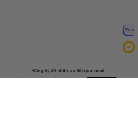
Đăng ký để nhận ưu đãi qua email:
ĐĂNG KÝ
Chính sách bảo mật của
Bằng cách đăng ký, bạn đồng ý với
chúng tôi
TẢI ỨNG DỤNG CHO ĐIỆN THOẠI