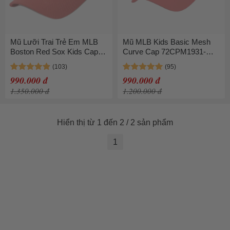
Mũ Lưỡi Trai Trẻ Em MLB
Mũ MLB Kids Basic Mesh
Boston Red Sox Kids Cap
Curve Cap 72CPM1931-
7ACP1904N-43NYS Màu
50R
Xanh Navy Phối Đỏ
990.000 đ
990.000 đ
1.350.000 đ
1.200.000 đ
Hiển thị từ 1 đến 2 / 2 sản phẩm
1