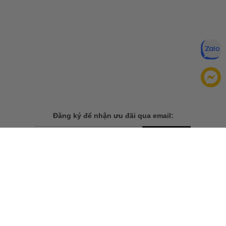
Đăng ký để nhận ưu đãi qua email:
ĐĂNG KÝ
Chính sách bảo mật của
Bằng cách đăng ký, bạn đồng ý với
chúng tôi
TẢI ỨNG DỤNG CHO ĐIỆN THOẠI