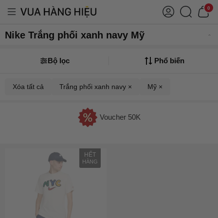
0
Nike Trắng phối xanh navy Mỹ
Bộ lọc
Phổ biến
Xóa tất cả
Trắng phối xanh navy ×
Mỹ ×
Voucher 50K
HẾT
HÀNG