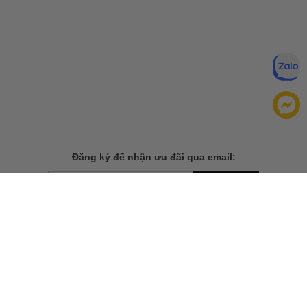
Đăng ký để nhận ưu đãi qua email:
ĐĂNG KÝ
Chính sách bảo mật của
Bằng cách đăng ký, bạn đồng ý với
chúng tôi
TẢI ỨNG DỤNG CHO ĐIỆN THOẠI