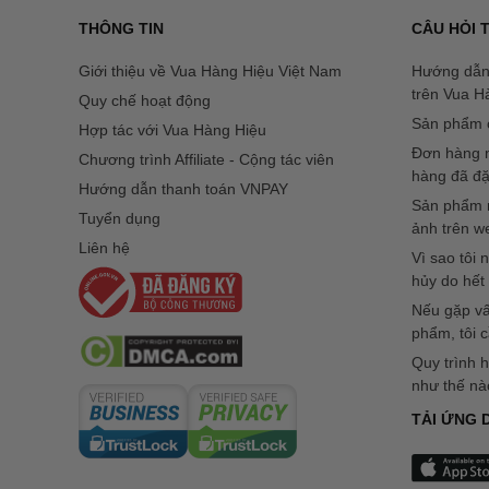
THÔNG TIN
CÂU HỎI
Giới thiệu về Vua Hàng Hiệu Việt Nam
Hướng dẫn
trên Vua H
Quy chế hoạt động
Sản phẩm c
Hợp tác với Vua Hàng Hiệu
Đơn hàng n
Chương trình Affiliate - Cộng tác viên
hàng đã đặ
Hướng dẫn thanh toán VNPAY
Sản phẩm n
Tuyển dụng
ảnh trên w
Liên hệ
Vì sao tôi
hủy do hết
Nếu gặp vấ
phẩm, tôi c
Quy trình 
như thế nà
TẢI ỨNG 