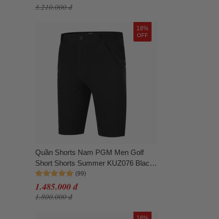
3.210.000 đ
18%
OFF
Quần Shorts Nam PGM Men Golf
Short Shorts Summer KUZ076 Black
Màu Đen Size 33
1.485.000 đ
1.800.000 đ
18%