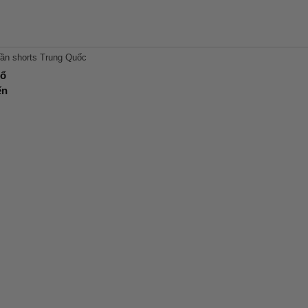
uần shorts Trung Quốc
ổ
ến