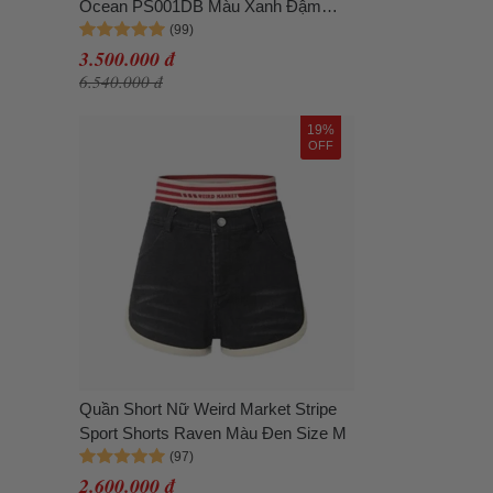
Ocean PS001DB Màu Xanh Đậm
Size XS
3.500.000 đ
6.540.000 đ
19%
OFF
Quần Short Nữ Weird Market Stripe
Sport Shorts Raven Màu Đen Size M
2.600.000 đ