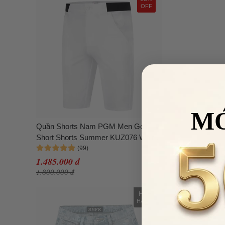
OFF
M
Quần Shorts Nam PGM Men Golf
Short Shorts Summer KUZ076 White
Màu Trắng Size 33
1.485.000 đ
1.800.000 đ
HẾT
HÀNG