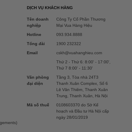
DỊCH VỤ KHÁCH HÀNG
Tên doanh
Công Ty Cổ Phần Thương
nghiệp
Mại Vua Hàng Hiệu
Hotline
093.934.8888
Tổng đài
1900 232322
Email
cskh@vuahanghieu.com
Thứ 2 - Thứ 6: 8:00' - 17:00',
Thứ 7 8:00' - 11:30'
Văn phòng
Tầng 3, Tòa nhà 24T3
đại diện
Thanh Xuân Complex, Số 6
Lê Văn Thiêm, Thanh Xuân
Trung, Thanh Xuân, Hà Nội
Mã số thuế
0108603370 do Sở Kế
hoạch và Đầu tư Hà Nội cấp
ngày 28/01/2019
ngements)