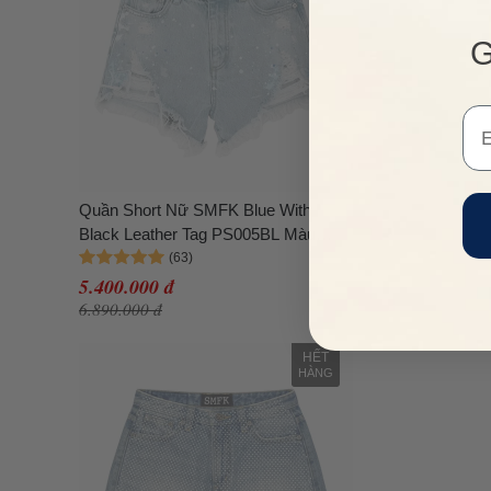
G
Em
Quần Short Nữ SMFK Blue With
Black Leather Tag PS005BL Màu
Xanh Nhạt
5.400.000 đ
6.890.000 đ
HẾT
HÀNG