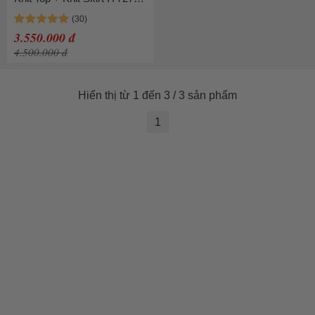
IY7280 Màu Đỏ Size M
(Form Á)
3.550.000 đ
4.500.000 đ
Hiển thị từ 1 đến 3 / 3 sản phẩm
1