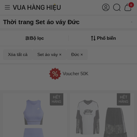
0
Thời trang Set áo váy Đức
Bộ lọc
Phổ biến
Xóa tất cả
Set áo váy ×
Đức ×
Voucher 50K
HẾT
HẾT
HÀNG
HÀNG