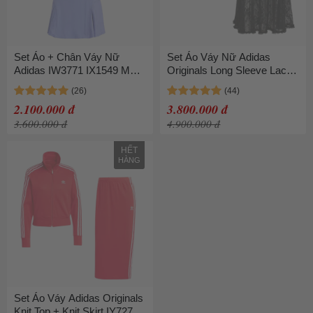
Set Áo + Chân Váy Nữ
Set Áo Váy Nữ Adidas
Adidas IW3771 IX1549 Màu
Originals Long Sleeve Lace
Tím Size M
Jersey KD2297 KD2289
Màu Trắng - Đen Size XS
2.100.000 đ
3.800.000 đ
(Form Âu)
3.600.000 đ
4.900.000 đ
HẾT
HÀNG
Set Áo Váy Adidas Originals
Knit Top + Knit Skirt IY7277