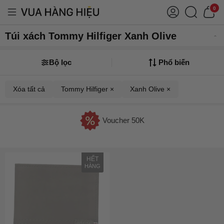
0
Túi xách Tommy Hilfiger Xanh Olive
Bộ lọc
Phổ biến
Xóa tất cả
Tommy Hilfiger ×
Xanh Olive ×
Voucher 50K
HẾT
HÀNG