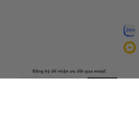
Đăng ký để nhận ưu đãi qua email:
ĐĂNG KÝ
Chính sách bảo mật của
Bằng cách đăng ký, bạn đồng ý với
chúng tôi
TẢI ỨNG DỤNG CHO ĐIỆN THOẠI