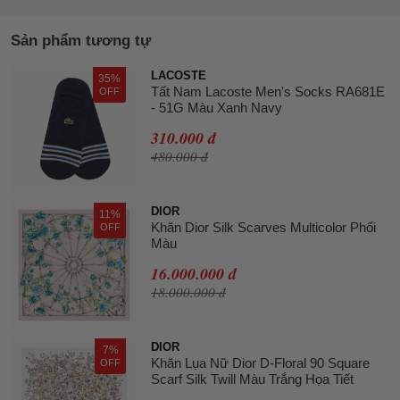
Sản phẩm tương tự
LACOSTE
35%
Tất Nam Lacoste Men's Socks RA681E
OFF
- 51G Màu Xanh Navy
310.000 đ
480.000 đ
DIOR
11%
Khăn Dior Silk Scarves Multicolor Phối
OFF
Màu
16.000.000 đ
18.000.000 đ
DIOR
7%
Khăn Lụa Nữ Dior D-Floral 90 Square
OFF
Scarf Silk Twill Màu Trắng Họa Tiết