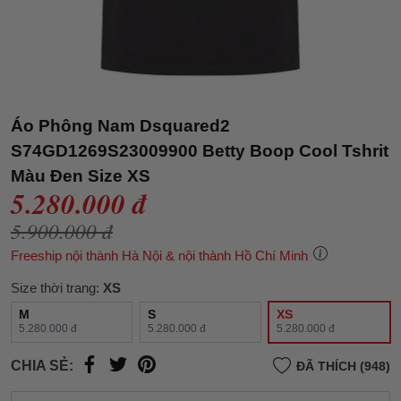
Áo Phông Nam Dsquared2
S74GD1269S23009900 Betty Boop Cool Tshrit
Màu Đen Size XS
5.280.000 đ
5.900.000 đ
Freeship nội thành Hà Nội & nội thành Hồ Chí Minh
Size thời trang:
XS
M
S
XS
5.280.000 đ
5.280.000 đ
5.280.000 đ
CHIA SẺ:
ĐÃ THÍCH (948)