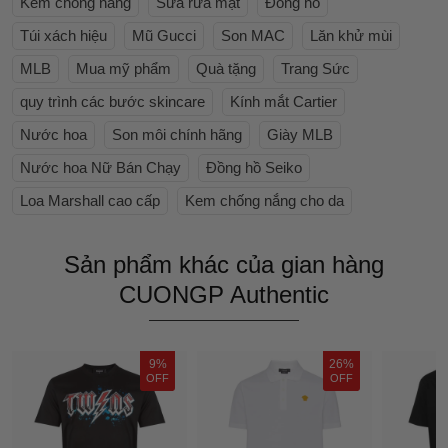
Kem chống nắng
Sữa rửa mặt
Đồng hồ
Túi xách hiệu
Mũ Gucci
Son MAC
Lăn khử mùi
MLB
Mua mỹ phẩm
Quà tặng
Trang Sức
quy trình các bước skincare
Kính mắt Cartier
Nước hoa
Son môi chính hãng
Giày MLB
Nước hoa Nữ Bán Chạy
Đồng hồ Seiko
Loa Marshall cao cấp
Kem chống nắng cho da
Sản phẩm khác của gian hàng
CUONGP Authentic
9%
26%
OFF
OFF