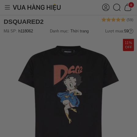
0
DSQUARED2
Mã SP:
h118062
Danh mục:
Thời trang
Lượt mua:
59
11%
OFF