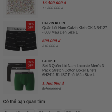
16.500.000 đ
17.800.000 đ
CALVIN KLEIN
28%
Quần Lót Nam Calvin Klein CK NB4127
OFF
- 003 Màu Đen Size L
600.000 đ
830.000 đ
LACOSTE
35%
Set 3 Quần Lót Nam Lacoste Men's 3-
OFF
Pack Stretch Cotton Boxer Briefs
6H2411-51-ISZ Phối Màu Size L
1.360.000 đ
2.100.000 đ
Có thể bạn quan tâm