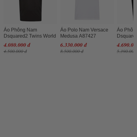
Áo Phông Nam
Áo Polo Nam Versace
Áo Phôn
Dsquared2 Twins World
Medusa A87427
Dsquared2
Tour T-Shirt
A237141 2W110 Màu
Shirt
4.080.000 đ
6.330.000 đ
4.690.00
S79GC0008S22427900
Trắng Size XS
S79GC0
4.500.000 đ
8.500.000 đ
5.390.000
Màu Đen Size 44
Màu Đen