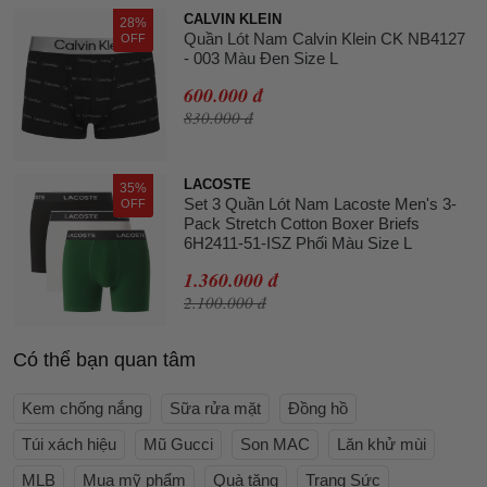
CALVIN KLEIN
28%
Quần Lót Nam Calvin Klein CK NB4127
OFF
- 003 Màu Đen Size L
600.000 đ
830.000 đ
LACOSTE
35%
Set 3 Quần Lót Nam Lacoste Men's 3-
OFF
Pack Stretch Cotton Boxer Briefs
6H2411-51-ISZ Phối Màu Size L
1.360.000 đ
2.100.000 đ
Có thể bạn quan tâm
Kem chống nắng
Sữa rửa mặt
Đồng hồ
Túi xách hiệu
Mũ Gucci
Son MAC
Lăn khử mùi
MLB
Mua mỹ phẩm
Quà tặng
Trang Sức