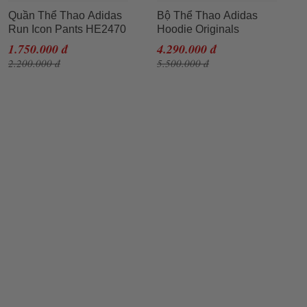
Quần Thể Thao Adidas
Bộ Thể Thao Adidas
Run Icon Pants HE2470
Hoodie Originals
Màu Đen Size S
HM1871 & HM1765
1.750.000 đ
4.290.000 đ
Màu Đen Size S
2.200.000 đ
5.500.000 đ