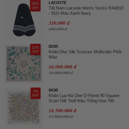
LACOSTE
35%
Tất Nam Lacoste Men's Socks RA681E
OFF
- 51G Màu Xanh Navy
310.000 đ
480.000 đ
DIOR
11%
Khăn Dior Silk Scarves Multicolor Phối
OFF
Màu
16.000.000 đ
18.000.000 đ
DIOR
7%
Khăn Lụa Nữ Dior D-Floral 90 Square
OFF
Scarf Silk Twill Màu Trắng Họa Tiết
16.500.000 đ
17.800.000 đ