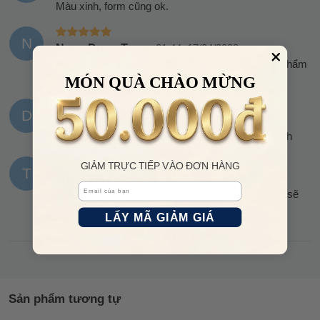
Màu xinh, form cũng ok.
N
Ngọc Dung Trang
21:44, 17/04/2023
Hàng đẹp y hình, chất liệu giống như mô tả, sản phẩm
phù hợp với giá tiền
MÓN QUÀ CHÀO MỪNG
D
Diệp Bảo Nhi
16:13, 13/04/2023
Đóng gói cẩn thận, tư vấn kỹ, hàng giao khá nhanh
GIẢM TRỰC TIẾP VÀO ĐƠN HÀNG
T
Trịnh Gia Khiêm
09:06, 07/04/2023
Email
Thời gian giao sản phẩm tạm, hàng như hình đẹp sẽ
ủng hộ nếu có dịp
LẤY MÃ GIẢM GIÁ
XEM THÊM
Sản phẩm tương tự