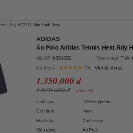
s Heat.Rdy HC2717 Màu Xanh Navy
ADIDAS
Áo Polo Adidas Tennis Heat.Rdy
Mã SP:
h054050
Danh mục:
Thời 
Đánh giá:
Viết đánh giá
1.350.000 đ
1.670.000 đ
GIẢM 19%
Chất liệu:
100%Polyester
Giới tính:
Nam
Màu sắc:
Xanh navy
Kiểu dáng:
Áo Polo