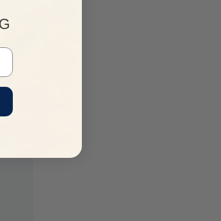
NG
các vận
rt Style
ấp mềm
im mũi