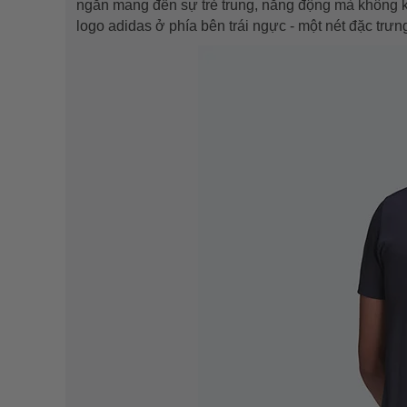
ngắn mang đến sự trẻ trung, năng động mà không k
logo adidas ở phía bên trái ngực - một nét đặc trư