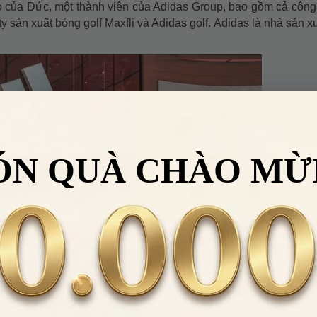
ao của Đức, một thành viên của Adidas Group, bao gồm cả công
y sản xuất bóng golf Maxfli và Adidas golf. Adidas là nhà sản x
ÓN QUÀ CHÀO MỪ