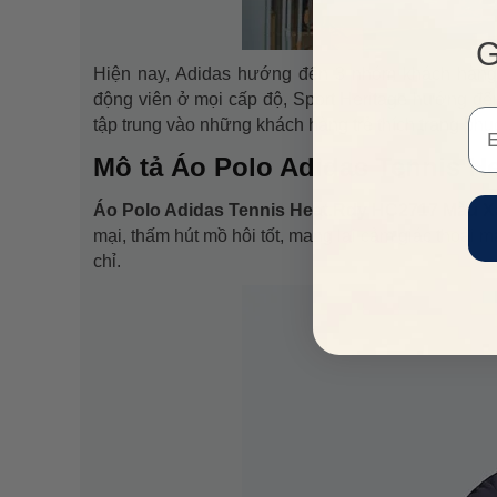
G
Hiện nay, Adidas hướng đến 3 nhóm khách hàng
động viên ở mọi cấp độ, Sport Heritage hướng đến
Em
tập trung vào những khách hàng trẻ thích trang phụ
Mô tả Áo Polo Adidas Tennis 
Áo Polo Adidas Tennis Heat.Rdy HC2717 Màu 
mại, thấm hút mồ hôi tốt, mang lại cảm giác thoải
chỉ.