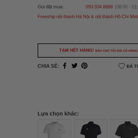
Gọi đặt mua:
093.934.8888
(08:00 - 21
Freeship nội thành Hà Nội & nội thành Hồ Chí Min
Ưu đãi dành cho bạn
Miễn phí giao hàng
30.000đ
cho đơn hàng từ
500.000đ
(Áp dụng tại nội thành Hà Nội & nội
Hồ Chí Minh).
TẠM HẾT HÀNG!
BÁO CHO TÔI KHI CÓ HÀNG
Lưu ý: Với các đơn hàng tại nội thành
Hà Nộ
thành
Hồ Chí Minh
, khách hàng muốn giao 
CHIA SẺ:
ĐÃ T
trong ngày hoặc Đơn hàng giao hỏa tốc theo
của khách hàng phí vận chuyển sẽ được thô
và áp dụng theo cước phí của đơn vị vận chu
thời điểm đó.
Xem chi tiết →
Lựa chọn khác: