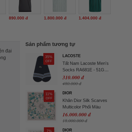
890.000 đ
1.800.000 đ
1.404.000 đ
Sản phẩm tương tự
ện đại
LACOSTE
35%
ông
OFF
Tất Nam Lacoste Men's
Socks RA681E - 51G
Màu Xanh Navy
310.000 đ
480.000 đ
DIOR
11%
OFF
Khăn Dior Silk Scarves
Multicolor Phối Màu
16.000.000 đ
18.000.000 đ
DIOR
7%