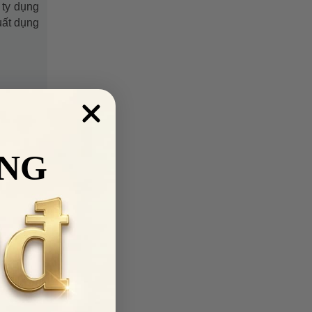
 ty dụng
uất dụng
NG