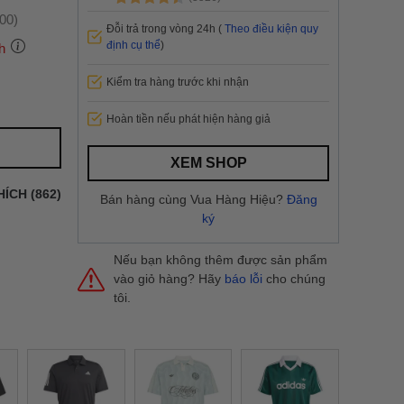
:00)
Đỗi trả trong vòng 24h (
Theo điều kiện quy
định cụ thể
)
h
Kiểm tra hàng trước khi nhận
 thành
Hoàn tiền nếu phát hiện hàng giả
i
và nội
XEM SHOP
nhanh
HÍCH (862)
Bán hàng cùng Vua Hàng Hiệu?
Đăng
 yêu cầu
ký
ng báo
yển tại
Nếu bạn không thêm được sản phẩm
vào giỏ hàng? Hãy
báo lỗi
cho chúng
tôi.