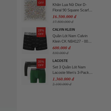
OFF
Khăn Lụa Nữ Dior D-
Floral 90 Square Scarf
Silk Twill Màu Trắng Họa
16.500.000 đ
Tiết
17.800.000 đ
CALVIN KLEIN
28%
OFF
Quần Lót Nam Calvin
Klein CK NB4127 - 003
Màu Đen Size L
600.000 đ
830.000 đ
LACOSTE
35%
OFF
Set 3 Quần Lót Nam
Lacoste Men's 3-Pack
Stretch Cotton Boxer
1.360.000 đ
Briefs 6H2411-51-ISZ
2.100.000 đ
Phối Màu Size L