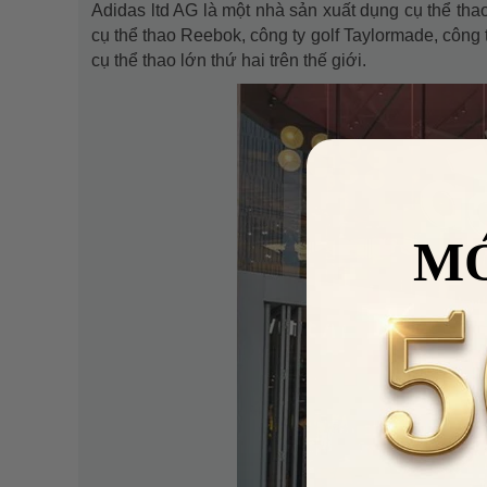
Adidas ltd AG là một nhà sản xuất dụng cụ thể th
cụ thể thao Reebok, công ty golf Taylormade, công t
cụ thể thao lớn thứ hai trên thế giới.
M