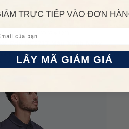
IẢM TRỰC TIẾP VÀO ĐƠN HÀ
 chính với 3 dòng sản phẩm: Sport Performance hướng đến 
 thời trang thể thao theo cảm hứng trang phục dạo phố và Spo
ail
c thể thao sành điệu và sang trọng.
Heat.Rdy HC2717 Màu Xanh Navy
Xanh Navy
được thiết kế từ chất liệu vải 100% Polyester cao c
LẤY MÃ GIẢM GIÁ
 mái cho người mặc. Áo được may tỉ mỉ, ngay ngắn từng đường k