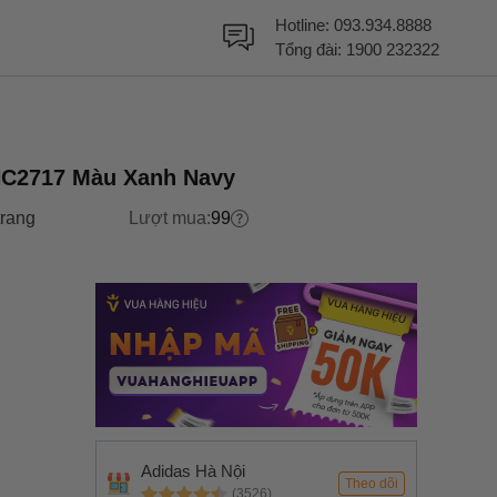
Hotline:
093.934.8888
Tổng đài:
1900 232322
 HC2717 Màu Xanh Navy
trang
Lượt mua:
99
Adidas Hà Nội
Theo dõi
(3526)