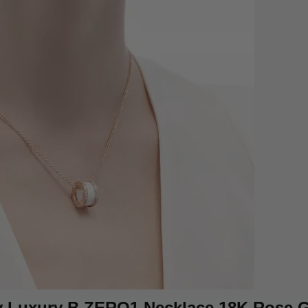
y Luxury B.ZERO1 Necklace 18K Rose 