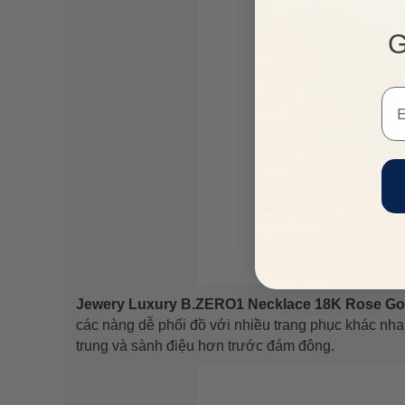
G
Em
Jewery Luxury B.ZERO1 Necklace 18K Rose G
các nàng dễ phối đồ với nhiều trang phục khác nha
trung và sành điệu hơn trước đám đông.