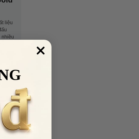
t liệu
đấu
h nhiều
hận ra.
NG