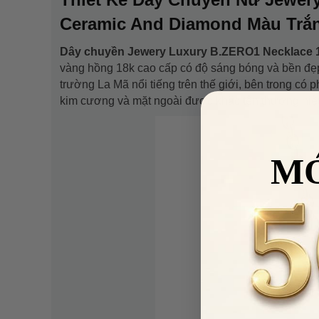
Ceramic And Diamond Màu Trắ
Dây chuyền Jewery Luxury B.ZERO1 Necklace
vàng hồng 18k cao cấp có độ sáng bóng và bền đẹp
trường La Mã nổi tiếng trên thế giới, bên trong có
kim cương và mặt ngoài được khắc tên thương hiệu 
M