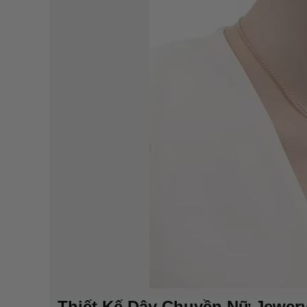
Thiết Kế Dây Chuyền Nữ Jewer