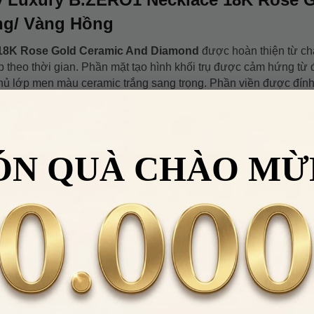
ng/ Vàng Hồng
 18K Rose Gold Ceramic And Diamond
được hoàn thiện từ chấ
 theo thời gian. Phần mặt tạo hình khối trụ được cảm hứng từ 
 phủ lớp men màu ceramic trắng sang trọng. Phần viền được đín
nổi bật - một nét đặc trưng của hãng giúp các tín đồ dễ dàng n
ÓN QUÀ CHÀO MỪ