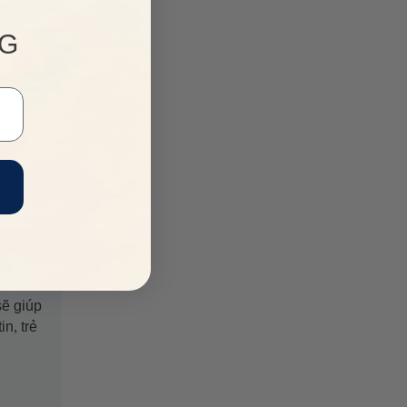
NG
ẽ giúp
n, trẻ