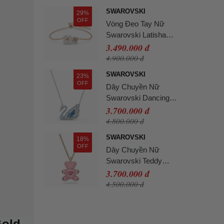
Plated 5469989 Màu
SWAROVSKI
29%
Vàng Hồng
OFF
Vòng Đeo Tay Nữ
Swarovski Latisha
Bracelet Flower,
3.490.000 đ
Multicolored, Rose Gold-
4.900.000 đ
Tone Plated 5636591
SWAROVSKI
23%
Màu Vàng Hồng
OFF
Dây Chuyền Nữ
Swarovski Dancing
Swan Necklace, Blue,
3.700.000 đ
Rhodium Plated
4.800.000 đ
5533397 Màu Bạc
SWAROVSKI
18%
OFF
Dây Chuyền Nữ
Swarovski Teddy
Pendant Bear 5642976
3.700.000 đ
Màu Vàng Hồng
4.500.000 đ
Gold