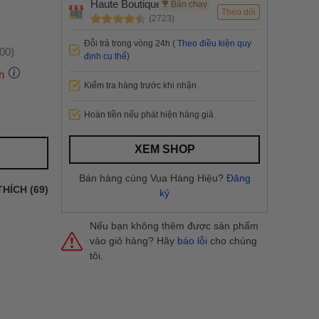
Haute Boutique
Bán chạy
Theo dõi
(2723)
Đỗi trả trong vòng 24h (
Theo điều kiện quy
:00)
định cụ thể
)
h
Kiểm tra hàng trước khi nhận
Hoàn tiền nếu phát hiện hàng giả
 thành
XEM SHOP
i
và nội
Bán hàng cùng Vua Hàng Hiệu?
Đăng
nhanh
THÍCH (69)
ký
 yêu cầu
ng báo
yển tại
Nếu bạn không thêm được sản phẩm
vào giỏ hàng? Hãy
báo lỗi
cho chúng
tôi.