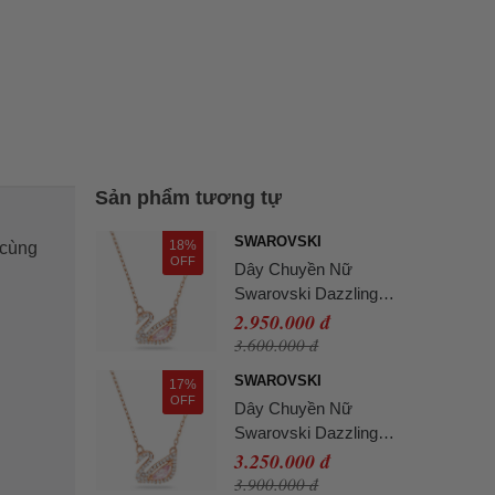
Sản phẩm tương tự
SWAROVSKI
18%
 cùng
OFF
Dây Chuyền Nữ
Swarovski Dazzling
Swan Necklace Multi-
2.950.000 đ
Colored Rose-Gold Tone
3.600.000 đ
Plated 5469989 Màu
SWAROVSKI
17%
Vàng Hồng
OFF
Dây Chuyền Nữ
Swarovski Dazzling
Swan Necklace Multi-
3.250.000 đ
Colored Rose-Gold Tone
3.900.000 đ