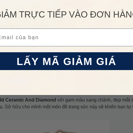
IẢM TRỰC TIẾP VÀO ĐƠN HÀ
ail
LẤY MÃ GIẢM GIÁ
old Ceramic And Diamond
với gam màu sang chảnh, đẹp mắt s
u. Sở hữu cho mình một món đồ trang sức này sẽ khiến bạn tự ti