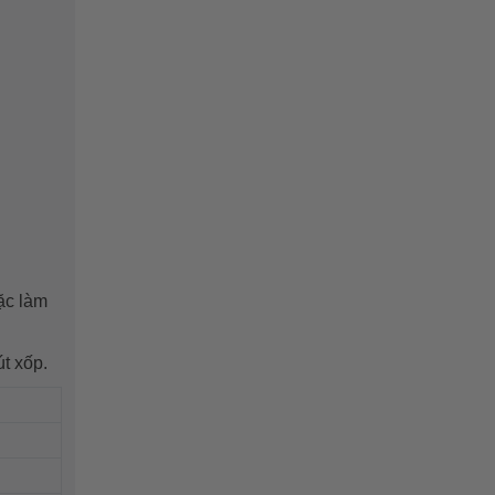
oặc làm
t xốp.