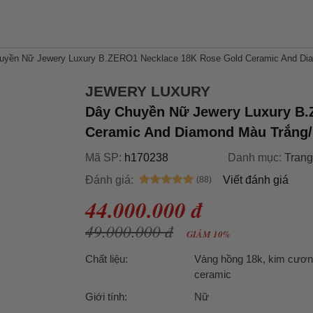
uyền Nữ Jewery Luxury B.ZERO1 Necklace 18K Rose Gold Ceramic And Di
JEWERY LUXURY
Dây Chuyền Nữ Jewery Luxury B.
Ceramic And Diamond Màu Trắng
Mã SP:
h170238
Danh mục:
Trang
Đánh giá:
Viết đánh giá
44.000.000 đ
49.000.000 đ
GIẢM 10%
Chất liệu:
Vàng hồng 18k, kim cươn
ceramic
Giới tính:
Nữ