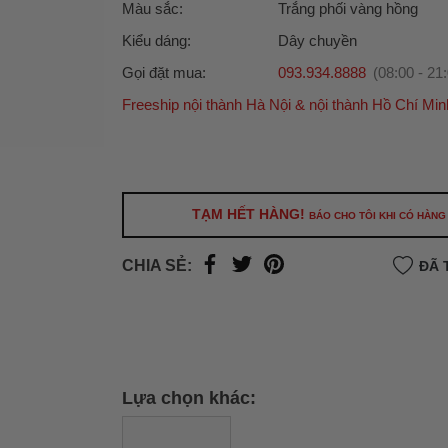
Màu sắc:
Trắng phối vàng hồng
Kiểu dáng:
Dây chuyền
Gọi đặt mua:
093.934.8888
(08:00 - 21
Freeship nội thành Hà Nội & nội thành Hồ Chí Min
Ưu đãi dành cho bạn
Miễn phí giao hàng
30.000đ
cho đơn hàng từ
500.000đ
(Áp dụng tại nội thành Hà Nội & nội
Hồ Chí Minh).
TẠM HẾT HÀNG!
BÁO CHO TÔI KHI CÓ HÀNG
Lưu ý: Với các đơn hàng tại nội thành
Hà Nộ
thành
Hồ Chí Minh
, khách hàng muốn giao 
CHIA SẺ:
ĐÃ 
trong ngày hoặc Đơn hàng giao hỏa tốc theo
của khách hàng phí vận chuyển sẽ được thô
và áp dụng theo cước phí của đơn vị vận chu
thời điểm đó.
Xem chi tiết →
Lựa chọn khác: