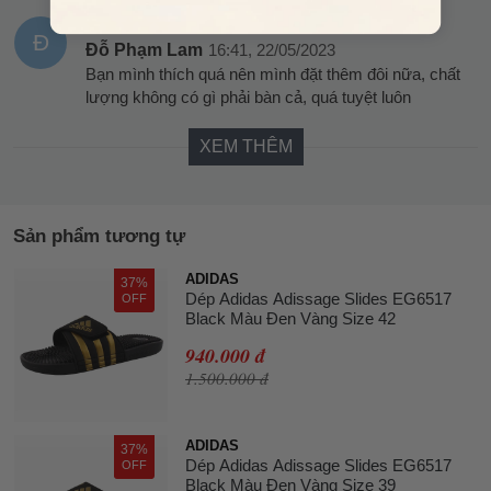
Đ
Đỗ Phạm Lam
16:41, 22/05/2023
Bạn mình thích quá nên mình đặt thêm đôi nữa, chất
lượng không có gì phải bàn cả, quá tuyệt luôn
XEM THÊM
Sản phẩm tương tự
ADIDAS
37%
Dép Adidas Adissage Slides EG6517
OFF
Black Màu Đen Vàng Size 42
940.000 đ
1.500.000 đ
ADIDAS
37%
Dép Adidas Adissage Slides EG6517
OFF
Black Màu Đen Vàng Size 39