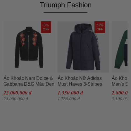
Triumph Fashion
8%
23%
OFF
OFF
Áo Khoác Nam Dolce &
Áo Khoác Nữ Adidas
Áo Khoác
Gabbana D&G Màu Đen
Must Haves 3-Stripes
Men's Sp
Họa Tiết Hoa Màu Cam
Warm GF6994 Màu
Fleece Z
22.000.000 đ
1.350.000 đ
2.800.00
Size 44
Xanh Navy Size M
SH1506-
24.000.000 đ
1.760.000 đ
3.100.000