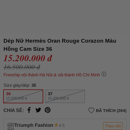
Dép Nữ Hermès Oran Rouge Corazon Màu
Hồng Cam Size 36
15.200.000 đ
16.500.000 đ
Freeship nội thành Hà Nội & nội thành Hồ Chí Minh
Size giày/dép:
36
36
37
15.200.000 đ
15.200.000 đ
CHIA SẺ:
ĐÃ THÍCH (264)
Triumph Fashion
4.5
Theo dõi