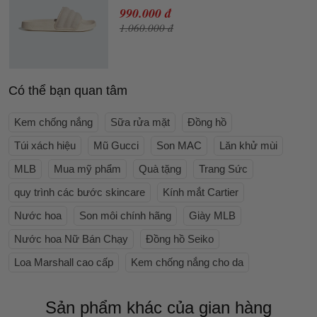
990.000 đ
1.060.000 đ
Có thể bạn quan tâm
Kem chống nắng
Sữa rửa mặt
Đồng hồ
Túi xách hiệu
Mũ Gucci
Son MAC
Lăn khử mùi
MLB
Mua mỹ phẩm
Quà tặng
Trang Sức
quy trình các bước skincare
Kính mắt Cartier
Nước hoa
Son môi chính hãng
Giày MLB
Nước hoa Nữ Bán Chạy
Đồng hồ Seiko
Loa Marshall cao cấp
Kem chống nắng cho da
Sản phẩm khác của gian hàng