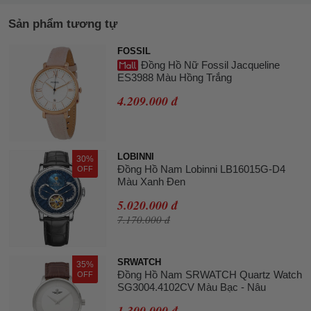
Sản phẩm tương tự
FOSSIL
Đồng Hồ Nữ Fossil Jacqueline
ES3988 Màu Hồng Trắng
4.209.000 đ
LOBINNI
30%
Đồng Hồ Nam Lobinni LB16015G-D4
OFF
Màu Xanh Đen
5.020.000 đ
7.170.000 đ
SRWATCH
35%
Đồng Hồ Nam SRWATCH Quartz Watch
OFF
SG3004.4102CV Màu Bạc - Nâu
1.300.000 đ