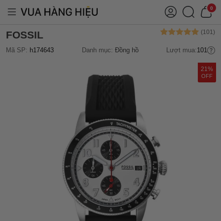
0
FOSSIL
Mã SP:
h174643
Danh mục:
Đồng hồ
Lượt mua:
101
21%
OFF