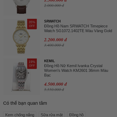
2.000.000 đ
SRWATCH
35%
Đồng Hồ Nam SRWATCH Timepiece
OFF
Watch SG1072.1402TE Màu Vàng Gold
2.200.000 đ
3.400.000 đ
KEMIL
19%
Đồng Hồ Nữ Kemil Ivanka Crystal
OFF
Women’s Watch KM2601 36mm Màu
Bạc
4.500.000 đ
5.550.000 đ
Có thể bạn quan tâm
Kem chống nắng
Sữa rửa mặt
Đồng hồ