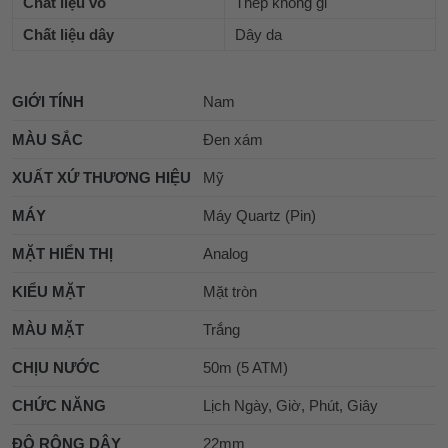
Chất liệu vỏ
Thép không gỉ
Chất liệu dây
Dây da
GIỚI TÍNH
Nam
MÀU SẮC
Đen xám
XUẤT XỨ THƯƠNG HIỆU
Mỹ
MÁY
Máy Quartz (Pin)
MẶT HIỂN THỊ
Analog
KIỂU MẶT
Mặt tròn
MÀU MẶT
Trắng
CHỊU NƯỚC
50m (5 ATM)
CHỨC NĂNG
Lịch Ngày, Giờ, Phút, Giây
ĐỘ RỘNG DÂY
22mm