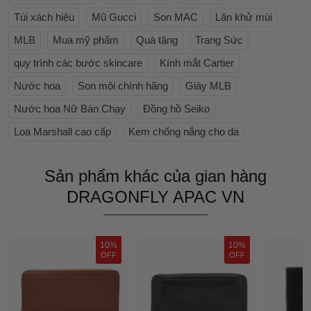
Túi xách hiệu
Mũ Gucci
Son MAC
Lăn khử mùi
MLB
Mua mỹ phẩm
Quà tặng
Trang Sức
quy trình các bước skincare
Kính mắt Cartier
Nước hoa
Son môi chính hãng
Giày MLB
Nước hoa Nữ Bán Chạy
Đồng hồ Seiko
Loa Marshall cao cấp
Kem chống nắng cho da
Sản phẩm khác của gian hàng
DRAGONFLY APAC VN
10%
10%
OFF
OFF