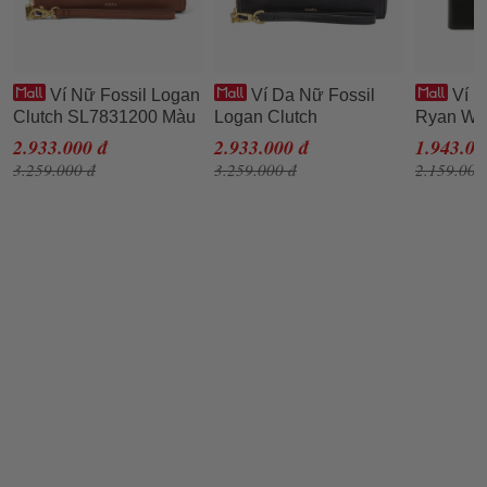
Ví Nữ Fossil Logan
Ví Da Nữ Fossil
Ví D
Clutch SL7831200 Màu
Logan Clutch
Ryan Wa
Nâu
SL7831001 Màu Đen
Màu Đen
2.933.000 đ
2.933.000 đ
1.943.00
3.259.000 đ
3.259.000 đ
2.159.000