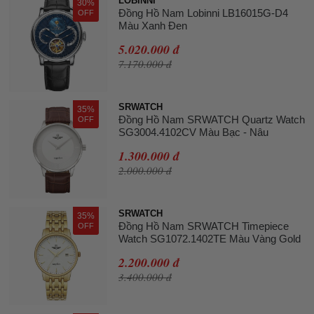
LOBINNI
30%
Đồng Hồ Nam Lobinni LB16015G-D4
OFF
Màu Xanh Đen
5.020.000 đ
7.170.000 đ
SRWATCH
35%
Đồng Hồ Nam SRWATCH Quartz Watch
OFF
SG3004.4102CV Màu Bạc - Nâu
1.300.000 đ
2.000.000 đ
SRWATCH
35%
Đồng Hồ Nam SRWATCH Timepiece
OFF
Watch SG1072.1402TE Màu Vàng Gold
2.200.000 đ
3.400.000 đ