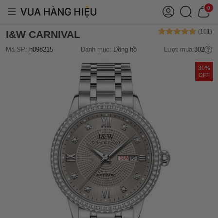
0
I&W CARNIVAL
Mã SP:
h098215
Danh mục:
Đồng hồ
Lượt mua:
302
30%
OFF