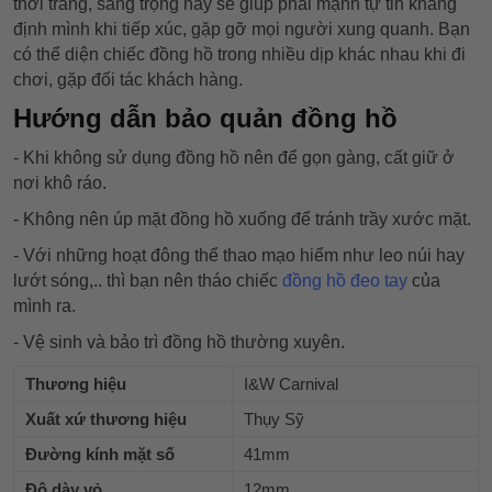
thời trang, sang trọng này sẽ giúp phái mạnh tự tin khẳng
định mình khi tiếp xúc, gặp gỡ mọi người xung quanh. Bạn
có thể diện chiếc đồng hồ trong nhiều dịp khác nhau khi đi
chơi, gặp đối tác khách hàng.
Hướng dẫn bảo quản đồng hồ
- Khi không sử dụng đồng hồ nên để gọn gàng, cất giữ ở
nơi khô ráo.
- Không nên úp mặt đồng hồ xuống để tránh trầy xước mặt.
- Với những hoạt đông thể thao mạo hiểm như leo núi hay
lướt sóng,.. thì bạn nên tháo chiếc
đồng hồ đeo tay
của
mình ra.
- Vệ sinh và bảo trì đồng hồ thường xuyên.
Thương hiệu
I&W Carnival
Xuất xứ thương hiệu
Thụy Sỹ
Đường kính mặt số
41mm
Độ dày vỏ
12mm