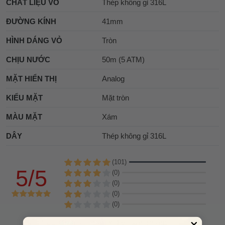
CHẤT LIỆU VỎ
Thép không gỉ 316L
ĐƯỜNG KÍNH
41mm
HÌNH DÁNG VỎ
Tròn
CHỊU NƯỚC
50m (5 ATM)
MẶT HIỂN THỊ
Analog
KIỂU MẶT
Mặt tròn
MÀU MẶT
Xám
DÂY
Thép không gỉ 316L
(101)
5/5
(0)
(0)
(0)
(0)
Chia sẻ nhận xét về sản phẩm