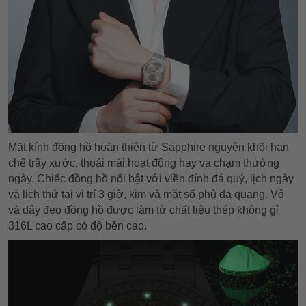
Mặt kính đồng hồ hoàn thiện từ Sapphire nguyên khối hạn
chế trầy xước, thoải mái hoạt động hay va chạm thường
ngày. Chiếc đồng hồ nổi bật với viền đính đá quý, lịch ngày
và lịch thứ tại vị trí 3 giờ, kim và mặt số phủ dạ quang. Vỏ
và dây đeo đồng hồ được làm từ chất liệu thép không gỉ
316L cao cấp có độ bền cao.