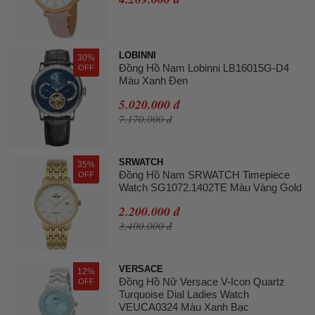
LOBINNI
30%
Đồng Hồ Nam Lobinni LB16015G-D4
OFF
Màu Xanh Đen
5.020.000 đ
7.170.000 đ
SRWATCH
35%
Đồng Hồ Nam SRWATCH Timepiece
OFF
Watch SG1072.1402TE Màu Vàng Gold
2.200.000 đ
3.400.000 đ
VERSACE
12%
Đồng Hồ Nữ Versace V-Icon Quartz
OFF
Turquoise Dial Ladies Watch
VEUCA0324 Màu Xanh Bạc