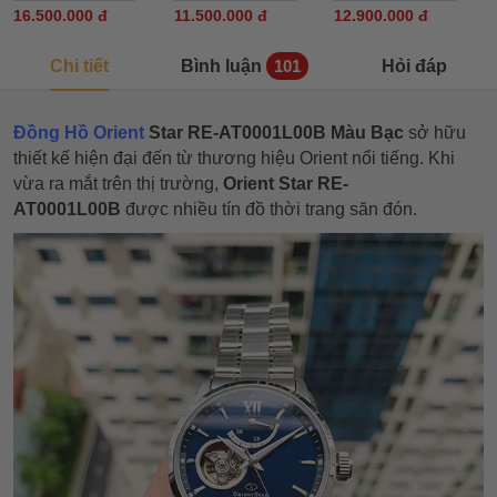
16.500.000 đ
11.500.000 đ
12.900.000 đ
Chi tiết
Bình luận
Hỏi đáp
101
Đồng Hồ Orient
Star RE-AT0001L00B Màu Bạc
sở hữu
thiết kế hiện đại đến từ thương hiệu Orient nổi tiếng. Khi
vừa ra mắt trên thị trường,
Orient Star RE-
AT0001L00B
được nhiều tín đồ thời trang săn đón.