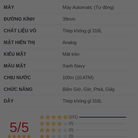
MÁY
Máy Automatic (Tự động)
ĐƯỜNG KÍNH
39mm
CHẤT LIỆU VỎ
Thép không gỉ 316L
MẶT HIỂN THỊ
Analog
KIỂU MẶT
Mặt tròn
MÀU MẶT
Xanh Navy
CHỊU NƯỚC
100m (10 ATM)
CHỨC NĂNG
Bấm Giờ, Giờ, Phút, Giây
DÂY
Thép không gỉ 316L
(101)
5/5
(0)
(0)
(0)