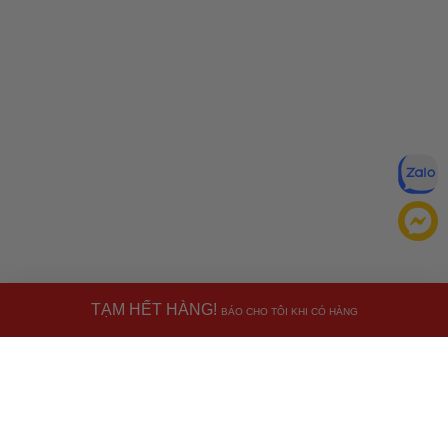
TẠM HẾT HÀNG!
BÁO CHO TÔI KHI CÓ HÀNG
Đăng ký để nhận ưu đãi qua email:
ĐĂNG KÝ
Chính sách bảo mật của
Bằng cách đăng ký, bạn đồng ý với
Ưu đãi dành cho bạn
chúng tôi
Nhập
VHHWATCH0662
để giảm
50.000đ
Miễn phí giao hàng
30.000đ
cho đơn hàng từ
500.000đ
(Áp