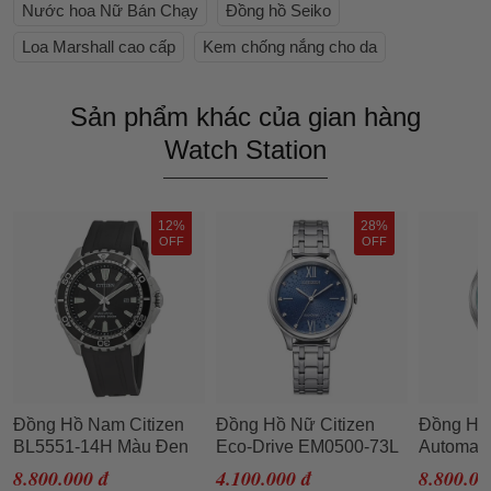
Nước hoa Nữ Bán Chạy
Đồng hồ Seiko
Loa Marshall cao cấp
Kem chống nắng cho da
Sản phẩm khác của gian hàng
Watch Station
12%
28%
OFF
OFF
Đồng Hồ Nam Citizen
Đồng Hồ Nữ Citizen
Đồng Hồ 
BL5551-14H Màu Đen
Eco-Drive EM0500-73L
Automati
NJ0151-
8.800.000 đ
4.100.000 đ
8.800.00
Bạc