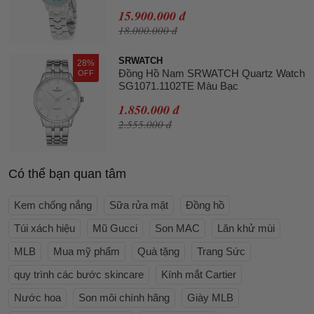
15.900.000 đ
18.000.000 đ
SRWATCH
28%
Đồng Hồ Nam SRWATCH Quartz Watch
OFF
SG1071.1102TE Màu Bạc
1.850.000 đ
2.555.000 đ
Có thể bạn quan tâm
Kem chống nắng
Sữa rửa mặt
Đồng hồ
Túi xách hiệu
Mũ Gucci
Son MAC
Lăn khử mùi
MLB
Mua mỹ phẩm
Quà tặng
Trang Sức
quy trình các bước skincare
Kính mắt Cartier
Nước hoa
Son môi chính hãng
Giày MLB