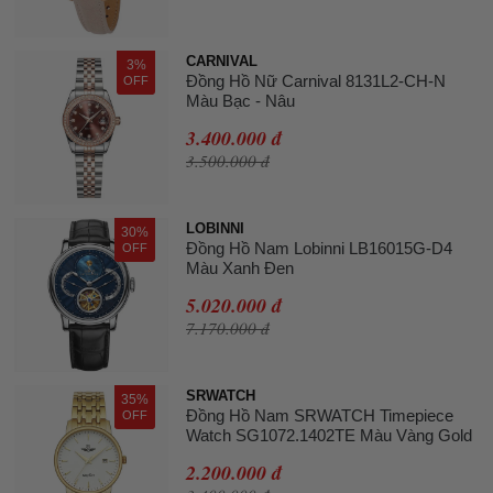
CARNIVAL
3%
Đồng Hồ Nữ Carnival 8131L2-CH-N
OFF
Màu Bạc - Nâu
3.400.000 đ
3.500.000 đ
LOBINNI
30%
Đồng Hồ Nam Lobinni LB16015G-D4
OFF
Màu Xanh Đen
5.020.000 đ
7.170.000 đ
SRWATCH
35%
Đồng Hồ Nam SRWATCH Timepiece
OFF
Watch SG1072.1402TE Màu Vàng Gold
2.200.000 đ