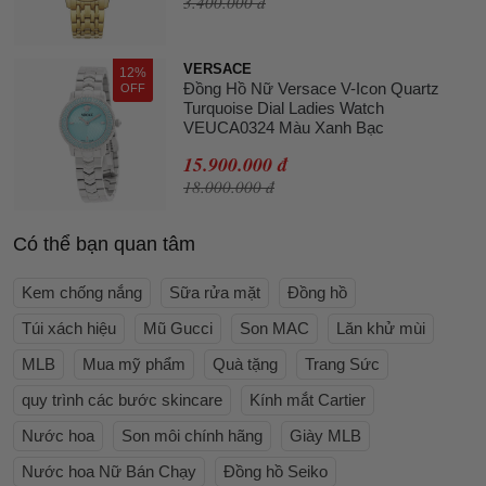
3.400.000 đ
VERSACE
12%
Đồng Hồ Nữ Versace V-Icon Quartz
OFF
Turquoise Dial Ladies Watch
VEUCA0324 Màu Xanh Bạc
15.900.000 đ
18.000.000 đ
Có thể bạn quan tâm
Kem chống nắng
Sữa rửa mặt
Đồng hồ
Túi xách hiệu
Mũ Gucci
Son MAC
Lăn khử mùi
MLB
Mua mỹ phẩm
Quà tặng
Trang Sức
quy trình các bước skincare
Kính mắt Cartier
Nước hoa
Son môi chính hãng
Giày MLB
Nước hoa Nữ Bán Chạy
Đồng hồ Seiko