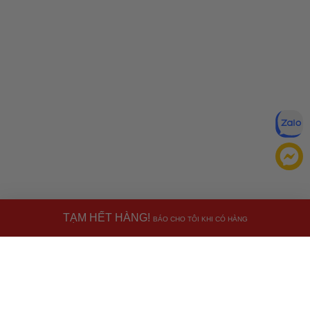
TẠM HẾT HÀNG!
BÁO CHO TÔI KHI CÓ HÀNG
Đăng ký để nhận ưu đãi qua email:
ĐĂNG KÝ
Chính sách bảo mật của
Bằng cách đăng ký, bạn đồng ý với
Ưu đãi dành cho bạn
chúng tôi
Nhập
VHHWATCH0662
để giảm
50.000đ
Miễn phí giao hàng
30.000đ
cho đơn hàng từ
500.000đ
(Áp