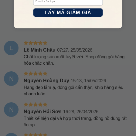
Chia sẻ nhận xét về sản phẩm
LẤY MÃ GIẢM GIÁ
VIẾT NHẬN XÉT
L
Lê Minh Châu
07:27, 25/05/2026
Chất lượng sản xuất tuyệt vời. Shop đóng gói hàng
hóa chắc chắn.
N
Nguyễn Hoàng Duy
15:13, 15/05/2026
Hàng đẹp lắm ạ, đóng gói cẩn thận, ship hàng siêu
nhanh luôn.
N
Nguyễn Hải Sơn
16:28, 26/04/2026
Thiết kế hiện đại và hợp thời trang, đồng hồ dùng rất
ổn áp.