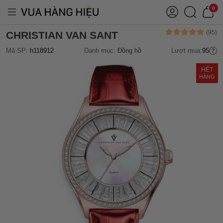
0
CHRISTIAN VAN SANT
Mã SP:
h118912
Danh mục:
Đồng hồ
Lượt mua:
95
HẾT
HÀNG