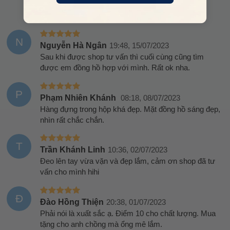
N
Nguyễn Hà Ngân
19:48, 15/07/2023
Sau khi được shop tư vấn thì cuối cùng cũng tìm
được em đồng hồ hợp với mình. Rất ok nha.
P
Phạm Nhiên Khánh
08:18, 08/07/2023
Hàng đựng trong hộp khá đẹp. Mặt đồng hồ sáng đẹp,
nhìn rất chắc chắn.
T
Trần Khánh Linh
10:36, 02/07/2023
Đeo lên tay vừa vặn và đẹp lắm, cảm ơn shop đã tư
vấn cho mình hihi
Đ
Đào Hồng Thiện
20:38, 01/07/2023
Phải nói là xuất sắc ạ. Điểm 10 cho chất lượng. Mua
tặng cho anh chồng mà ổng mê lắm.