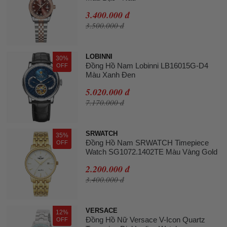
3.400.000 đ
3.500.000 đ
LOBINNI
30%
Đồng Hồ Nam Lobinni LB16015G-D4
OFF
Màu Xanh Đen
5.020.000 đ
7.170.000 đ
SRWATCH
35%
Đồng Hồ Nam SRWATCH Timepiece
OFF
Watch SG1072.1402TE Màu Vàng Gold
2.200.000 đ
3.400.000 đ
VERSACE
12%
Đồng Hồ Nữ Versace V-Icon Quartz
OFF