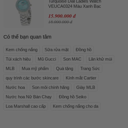
Turquoise Dial Ladies Watch
VEUCA0324 Màu Xanh Bạc
15.900.000 đ
18.000.000 đ
Có thể bạn quan tâm
Kem chống nắng
Sữa rửa mặt
Đồng hồ
Túi xách hiệu
Mũ Gucci
Son MAC
Lăn khử mùi
MLB
Mua mỹ phẩm
Quà tặng
Trang Sức
quy trình các bước skincare
Kính mắt Cartier
Nước hoa
Son môi chính hãng
Giày MLB
Nước hoa Nữ Bán Chạy
Đồng hồ Seiko
Loa Marshall cao cấp
Kem chống nắng cho da