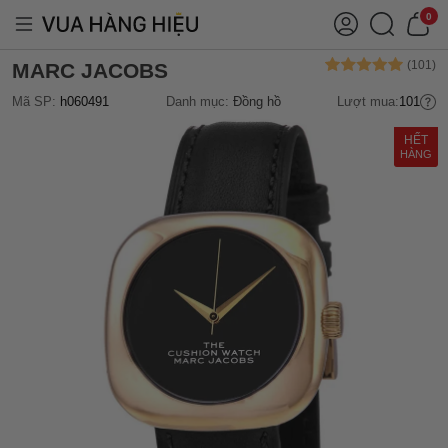
0
MARC JACOBS
Mã SP:
h060491
Danh mục:
Đồng hồ
Lượt mua:
101
HẾT
HÀNG