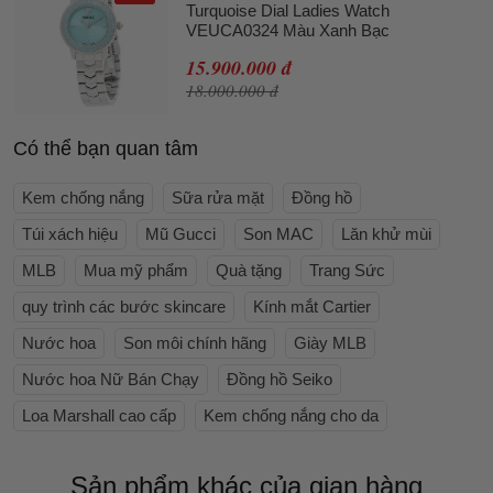
Turquoise Dial Ladies Watch
VEUCA0324 Màu Xanh Bạc
15.900.000 đ
18.000.000 đ
Có thể bạn quan tâm
Kem chống nắng
Sữa rửa mặt
Đồng hồ
Túi xách hiệu
Mũ Gucci
Son MAC
Lăn khử mùi
MLB
Mua mỹ phẩm
Quà tặng
Trang Sức
quy trình các bước skincare
Kính mắt Cartier
Nước hoa
Son môi chính hãng
Giày MLB
Nước hoa Nữ Bán Chạy
Đồng hồ Seiko
Loa Marshall cao cấp
Kem chống nắng cho da
Sản phẩm khác của gian hàng