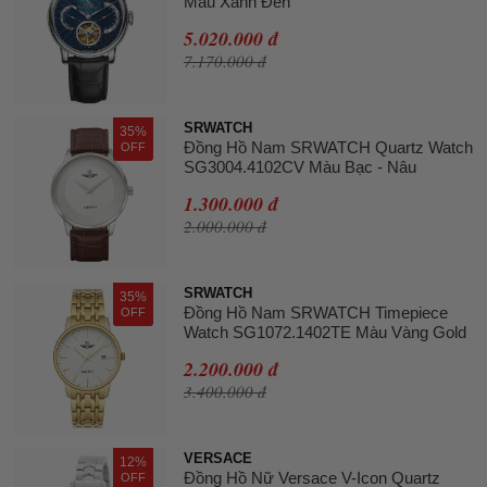
Màu Xanh Đen
5.020.000 đ
7.170.000 đ
SRWATCH
35%
Đồng Hồ Nam SRWATCH Quartz Watch
OFF
SG3004.4102CV Màu Bạc - Nâu
1.300.000 đ
2.000.000 đ
SRWATCH
35%
Đồng Hồ Nam SRWATCH Timepiece
OFF
Watch SG1072.1402TE Màu Vàng Gold
2.200.000 đ
3.400.000 đ
VERSACE
12%
Đồng Hồ Nữ Versace V-Icon Quartz
OFF