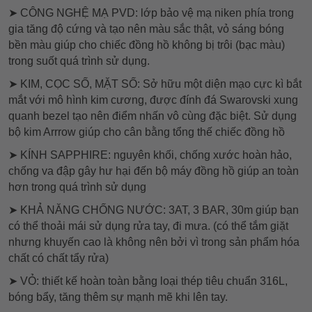
➤ CÔNG NGHỆ MẠ PVD: lớp bảo vệ mạ niken phía trong
gia tăng độ cứng và tạo nên màu sắc thật, vỏ sáng bóng
bền màu giúp cho chiếc đồng hồ không bị trôi (bạc màu)
trong suốt quá trình sử dụng.
➤ KIM, CỌC SỐ, MẶT SỐ: Sở hữu một diện mạo cực kì bắt
mắt với mô hình kim cương, được đính đá Swarovski xung
quanh bezel tạo nên điểm nhấn vô cùng đặc biệt. Sử dụng
bộ kim Arrrow giúp cho cân bằng tổng thế chiếc đồng hồ
➤ KÍNH SAPPHIRE: nguyên khối, chống xước hoàn hảo,
chống va đập gây hư hại đến bộ máy đồng hồ giúp an toàn
hơn trong quá trình sử dụng
➤ KHẢ NĂNG CHỐNG NƯỚC: 3AT, 3 BAR, 30m giúp bạn
có thể thoải mái sử dụng rửa tay, đi mưa. (có thể tắm giặt
nhưng khuyến cao là không nên bởi vì trong sản phẩm hóa
chất có chất tẩy rửa)
➤ VỎ: thiết kế hoàn toàn bằng loại thép tiêu chuẩn 316L,
bóng bẩy, tăng thêm sự mạnh mẽ khi lên tay.