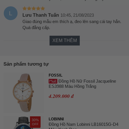
L
Lưu Thanh Tuấn
10:45, 21/08/2023
Giao đúng mẫu em thích ạ, đeo lên sang cái tay hẳn.
Quá đẳng cấp.
XEM THÊM
Sản phẩm tương tự
FOSSIL
Đồng Hồ Nữ Fossil Jacqueline
ES3988 Màu Hồng Trắng
4.209.000 đ
LOBINNI
30%
Đồng Hồ Nam Lobinni LB16015G-D4
OFF