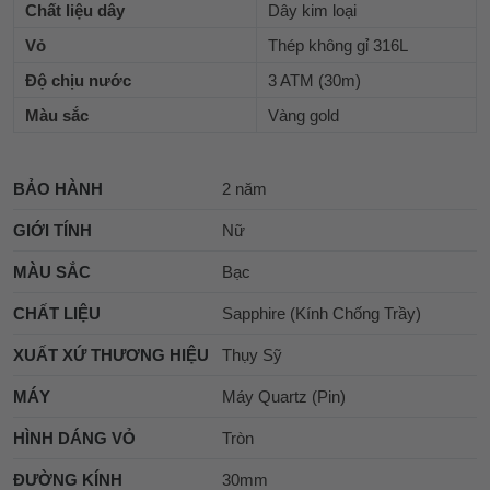
Chất liệu dây
Dây kim loại
Vỏ
Thép không gỉ 316L
Độ chịu nước
3 ATM (30m)
Màu sắc
Vàng gold
BẢO HÀNH
2 năm
GIỚI TÍNH
Nữ
MÀU SẮC
Bạc
CHẤT LIỆU
Sapphire (Kính Chống Trầy)
XUẤT XỨ THƯƠNG HIỆU
Thụy Sỹ
MÁY
Máy Quartz (Pin)
HÌNH DÁNG VỎ
Tròn
ĐƯỜNG KÍNH
30mm