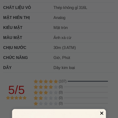
CHẤT LIỆU VỎ
Thép không gỉ 316L
MẶT HIỂN THỊ
Analog
KIỂU MẶT
Mặt tròn
MÀU MẶT
Ánh xà cừ
CHỊU NƯỚC
30m (3 ATM)
CHỨC NĂNG
Giờ, Phút
DÂY
Dây kim loại
(107)
5/5
(0)
(0)
(0)
(0)
Chia sẻ nhận xét về sản phẩm