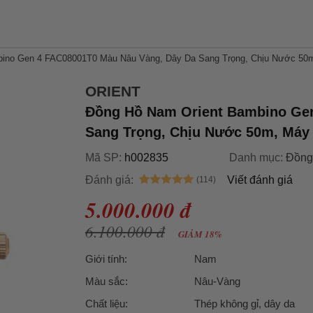
ino Gen 4 FAC08001T0 Màu Nâu Vàng, Dây Da Sang Trọng, Chịu Nước 50m
ORIENT
Đồng Hồ Nam Orient Bambino Gen
Sang Trọng, Chịu Nước 50m, Máy
Mã SP:
h002835
Danh mục:
Đồng
Đánh giá:
Viết đánh giá
5.000.000 đ
6.100.000 đ
GIẢM 18%
Giới tính:
Nam
Màu sắc:
Nâu-Vàng
Chất liệu:
Thép không gỉ, dây da