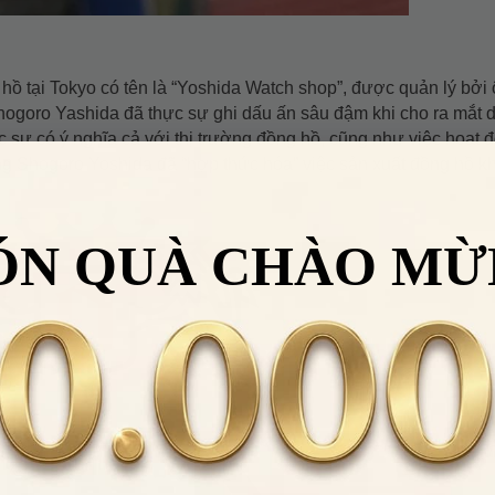
hồ tại Tokyo có tên là “Yoshida Watch shop”, được quản lý bởi
hogoro Yashida đã thực sự ghi dấu ấn sâu đậm khi cho ra mắt 
c sự có ý nghĩa cả với thị trường đồng hồ, cũng như việc hoạt 
ng Shogoro Yoshida đã “hợp thức hóa” việc sản xuất đồng hồ kh
ÓN QUÀ CHÀO MỪ
Nhập
VHHWATCH0662
để giảm
50.000đ
cho đơn hàng giá trị từ
LẤY
2.000.000đ
Điều 
 HÀNG HIỆU
Áp dụng cho sản phẩm danh mục
Đồng
hồ
.
Nhập
VHHDH17
để giảm
50.000đ
cho