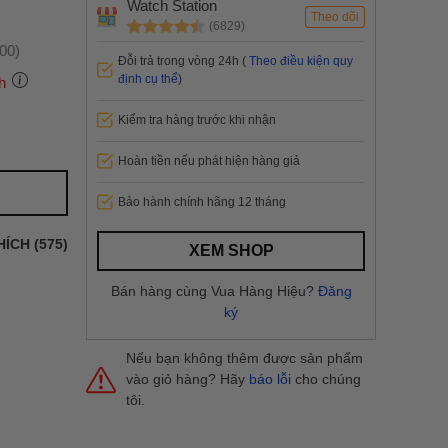
Watch Station
Theo dõi
(6829)
:00)
Đỗi trả trong vòng 24h (
Theo điều kiện quy
định cụ thể
)
h
Kiểm tra hàng trước khi nhận
 thành
Hoàn tiền nếu phát hiện hàng giả
Bảo hành chính hãng 12 tháng
i
và nội
nhanh
HÍCH (575)
XEM SHOP
 yêu cầu
ng báo
Bán hàng cùng Vua Hàng Hiệu?
Đăng
yển tại
ký
Nếu bạn không thêm được sản phẩm
vào giỏ hàng? Hãy
báo lỗi
cho chúng
tôi.