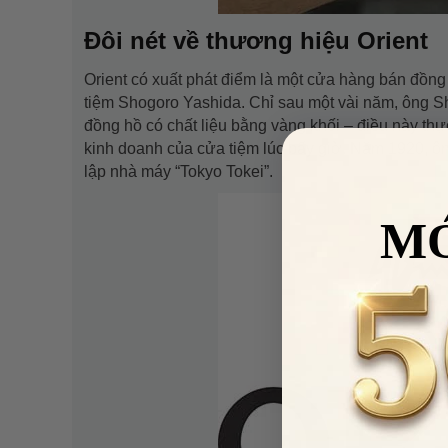
Đôi nét về thương hiệu Orient
Orient có xuất phát điểm là một cửa hàng bán đồng 
tiệm Shogoro Yashida. Chỉ sau một vài năm, ông S
đồng hồ có chất liệu bằng vàng khối – điều này thự
kinh doanh của cửa tiệm lúc bấy giờ. Năm 1920, ô
lập nhà máy “Tokyo Tokei”.
M
VUA