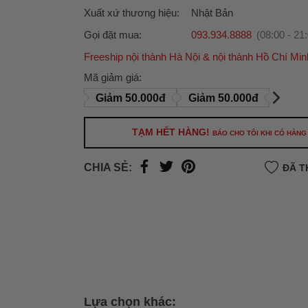
Xuất xứ thương hiệu:
Nhật Bản
Gọi đặt mua:
093.934.8888
(08:00 - 21
Freeship nội thành Hà Nội & nội thành Hồ Chí Min
Ưu đãi dành cho bạn
Mã giảm giá:
Miễn phí giao hàng
30.000đ
cho đơn hàng từ
Giảm 50.000đ
Giảm 50.000đ
500.000đ
(Áp dụng tại nội thành Hà Nội & nội
Hồ Chí Minh).
TẠM HẾT HÀNG!
BÁO CHO TÔI KHI CÓ HÀNG
Lưu ý: Với các đơn hàng tại nội thành
Hà Nộ
thành
Hồ Chí Minh
, khách hàng muốn giao 
CHIA SẺ:
ĐÃ T
trong ngày hoặc Đơn hàng giao hỏa tốc theo
của khách hàng phí vận chuyển sẽ được thô
và áp dụng theo cước phí của đơn vị vận chu
thời điểm đó.
Xem chi tiết →
Lựa chọn khác: