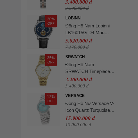
- Nâu
3.400.000 đ
3.500.000 đ
LOBINNI
30%
OFF
Đồng Hồ Nam Lobinni
LB16015G-D4 Màu
Xanh Đen
5.020.000 đ
7.170.000 đ
SRWATCH
35%
OFF
Đồng Hồ Nam
SRWATCH Timepiece
Watch SG1072.1402TE
2.200.000 đ
Màu Vàng Gold
3.400.000 đ
VERSACE
12%
OFF
Đồng Hồ Nữ Versace V-
Icon Quartz Turquoise
Dial Ladies Watch
15.900.000 đ
VEUCA0324 Màu Xanh
18.000.000 đ
Bạc