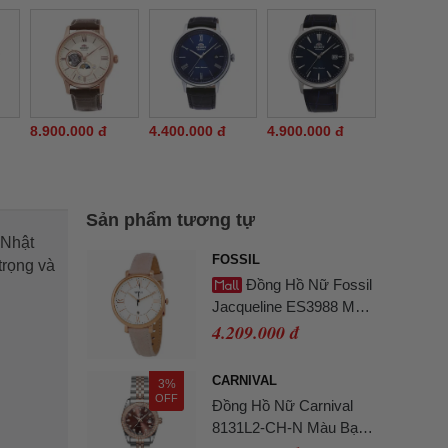
8.900.000 đ
4.400.000 đ
4.900.000 đ
Sản phẩm tương tự
 Nhật
FOSSIL
trọng và
Đồng Hồ Nữ Fossil
Jacqueline ES3988 Màu
Hồng Trắng
4.209.000 đ
CARNIVAL
3%
OFF
Đồng Hồ Nữ Carnival
8131L2-CH-N Màu Bạc