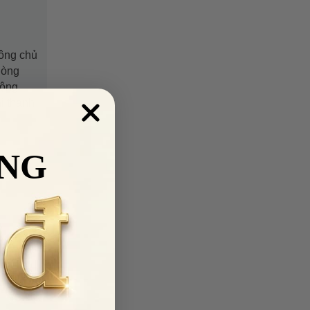
 ông chủ
dòng
động
i thành
NG
 MÃ
kiện