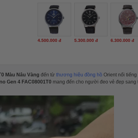
4.500.000 đ
5.300.000 đ
6.300.000 đ
T0 Màu Nâu Vàng
đến từ
thương hiệu đồng hồ
Orient nổi tiếng
no Gen 4 FAC08001T0
mang đến cho người đeo vẻ đẹp sang 