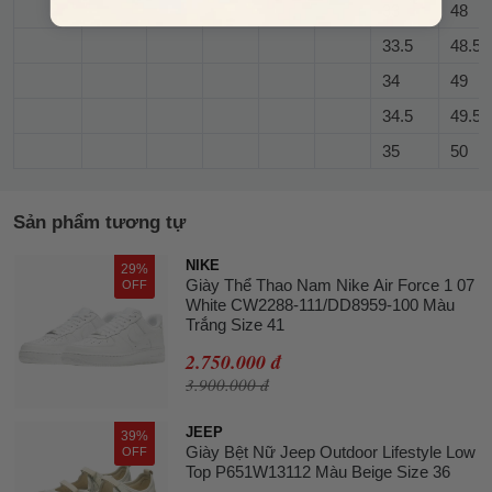
33
48
33.5
48.5
34
49
34.5
49.5
35
50
Sản phẩm tương tự
NIKE
29%
Giày Thể Thao Nam Nike Air Force 1 07
OFF
White CW2288-111/DD8959-100 Màu
Trắng Size 41
2.750.000 đ
3.900.000 đ
JEEP
39%
Giày Bệt Nữ Jeep Outdoor Lifestyle Low
OFF
Top P651W13112 Màu Beige Size 36