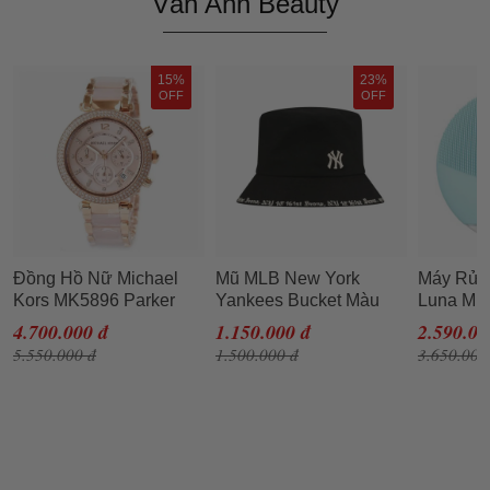
Vân Anh Beauty
15%
23%
OFF
OFF
Đồng Hồ Nữ Michael
Mũ MLB New York
Máy Rửa
Kors MK5896 Parker
Yankees Bucket Màu
Luna Min
Blush Dial Ladies Watch
Đen Size 57H
Mint
4.700.000 đ
1.150.000 đ
2.590.00
Dây Thép Không Gỉ
5.550.000 đ
1.500.000 đ
3.650.000