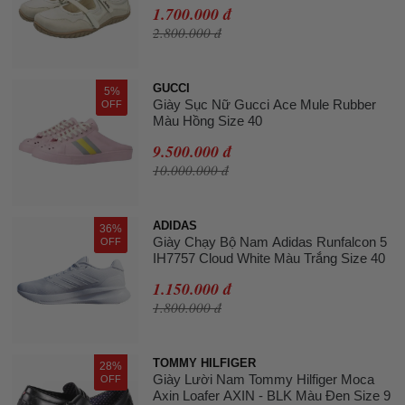
1.700.000 đ
2.800.000 đ
GUCCI
5%
Giày Sục Nữ Gucci Ace Mule Rubber
OFF
Màu Hồng Size 40
9.500.000 đ
10.000.000 đ
ADIDAS
36%
Giày Chạy Bộ Nam Adidas Runfalcon 5
OFF
IH7757 Cloud White Màu Trắng Size 40
1.150.000 đ
1.800.000 đ
TOMMY HILFIGER
28%
Giày Lười Nam Tommy Hilfiger Moca
OFF
Axin Loafer AXIN - BLK Màu Đen Size 9