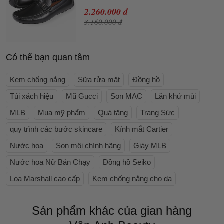
2.260.000 đ
3.160.000 đ
Có thể bạn quan tâm
Kem chống nắng
Sữa rửa mặt
Đồng hồ
Túi xách hiệu
Mũ Gucci
Son MAC
Lăn khử mùi
MLB
Mua mỹ phẩm
Quà tặng
Trang Sức
quy trình các bước skincare
Kính mắt Cartier
Nước hoa
Son môi chính hãng
Giày MLB
Nước hoa Nữ Bán Chạy
Đồng hồ Seiko
Loa Marshall cao cấp
Kem chống nắng cho da
Sản phẩm khác của gian hàng