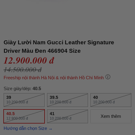
Giày Lười Nam Gucci Leather Signature
Driver Màu Đen 466904 Size
12.900.000 đ
14.500.000 đ
Freeship nội thành Hà Nội & nội thành Hồ Chí Minh
Size giày/dép:
40.5
39
39.5
40
10.200.000 đ
10.200.000 đ
10.200.000 đ
40.5
41
Xem thêm
12.900.000 đ
10.200.000 đ
Hướng dẫn chọn Size →