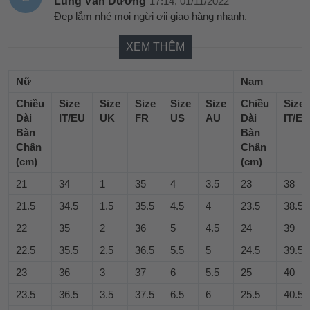
Lùng Văn Dương
17:14, 01/11/2022
Đẹp lắm nhé mọi ngừi ơii giao hàng nhanh.
XEM THÊM
Nữ
Nam
Chiều
Size
Size
Size
Size
Size
Chiều
Size
Dài
IT/EU
UK
FR
US
AU
Dài
IT/EU
Bàn
Bàn
Chân
Chân
(cm)
(cm)
21
34
1
35
4
3.5
23
38
21.5
34.5
1.5
35.5
4.5
4
23.5
38.5
22
35
2
36
5
4.5
24
39
22.5
35.5
2.5
36.5
5.5
5
24.5
39.5
23
36
3
37
6
5.5
25
40
23.5
36.5
3.5
37.5
6.5
6
25.5
40.5