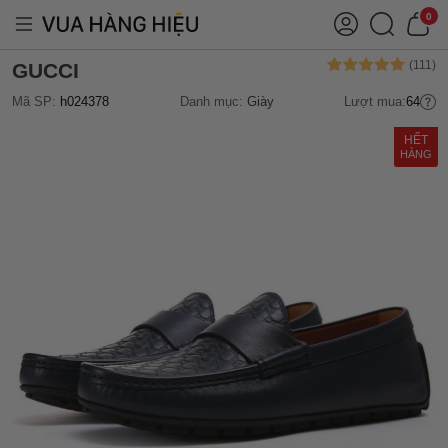
0
GUCCI
Mã SP:
h024378
Danh mục:
Giày
Lượt mua:
64
HẾT
HÀNG