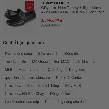
TOMMY HILFIGER
28%
Giày Lười Nam Tommy Hilfiger Moca
OFF
Axin Loafer AXIN - BLK Màu Đen Size 9
2.260.000 đ
3.160.000 đ
Có thể bạn quan tâm
Kem chống nắng
Sữa rửa mặt
Đồng hồ
Túi xách hiệu
Mũ Gucci
Son MAC
Lăn khử mùi
MLB
Mua mỹ phẩm
Quà tặng
Trang Sức
quy trình các bước skincare
Kính mắt Cartier
Nước hoa
Son môi chính hãng
Giày MLB
Nước hoa Nữ Bán Chạy
Đồng hồ Seiko
Loa Marshall cao cấp
Kem chống nắng cho da