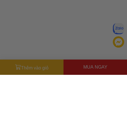
MUA NGAY
Thêm vào giỏ
Đăng ký để nhận ưu đãi qua email:
ĐĂNG KÝ
Chính sách bảo mật của
Bằng cách đăng ký, bạn đồng ý với
Ưu đãi dành cho bạn
chúng tôi
Miễn phí giao hàng
30.000đ
cho đơn hàng từ
500.000đ
(Áp
dụng tại nội thành Hà Nội & nội thành Hồ Chí Minh).
Lưu ý: Với các đơn hàng tại nội thành
Hà Nội
và nội thành
Hồ Chí Minh
, khách hàng muốn giao nhanh trong ngày
TẢI ỨNG DỤNG CHO ĐIỆN THOẠI