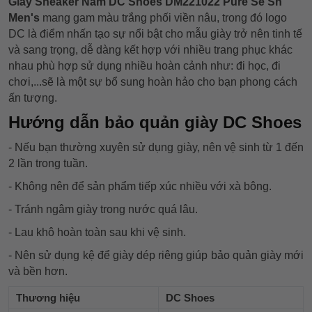
Giày Sneaker Nam DC Shoes DM221022 Pure Se Sn
Men's
mang gam màu trắng phối viền nâu, trong đó logo
DC là điểm nhấn tạo sự nổi bật cho mẫu giày trở nên tinh tế
và sang trọng, dễ dàng kết hợp với nhiều trang phục khác
nhau phù hợp sử dụng nhiều hoàn cảnh như: đi học, đi
chơi,...sẽ là một sự bổ sung hoàn hảo cho bạn phong cách
ấn tượng.
Hướng dẫn bảo quản giày DC Shoes
- Nếu bạn thường xuyên sử dụng giày, nên vệ sinh từ 1 đến
2 lần trong tuần.
- Không nên để sản phẩm tiếp xúc nhiều với xà bông.
- Tránh ngâm giày trong nước quá lâu.
- Lau khô hoàn toàn sau khi vệ sinh.
- Nên sử dụng kệ để giày dép riêng giúp bảo quản giày mới
và bền hơn.
Thương hiệu
DC Shoes