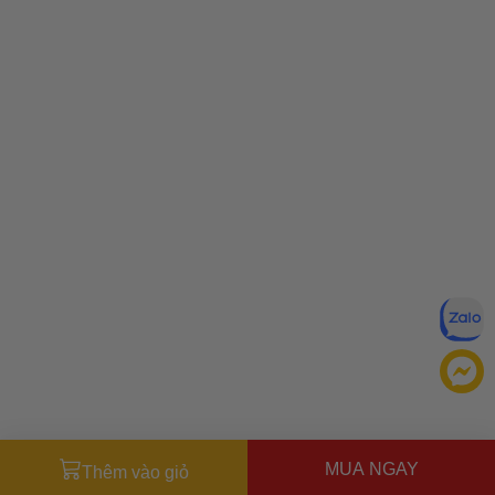
MUA NGAY
Thêm vào giỏ
Đăng ký để nhận ưu đãi qua email: