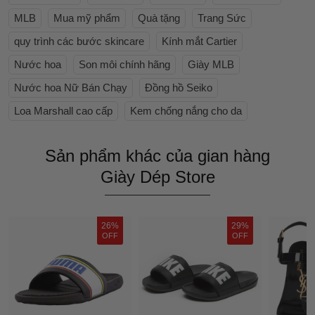
MLB
Mua mỹ phẩm
Quà tặng
Trang Sức
quy trình các bước skincare
Kính mắt Cartier
Nước hoa
Son môi chính hãng
Giày MLB
Nước hoa Nữ Bán Chạy
Đồng hồ Seiko
Loa Marshall cao cấp
Kem chống nắng cho da
Sản phẩm khác của gian hàng
Giày Dép Store
26%
29%
OFF
OFF