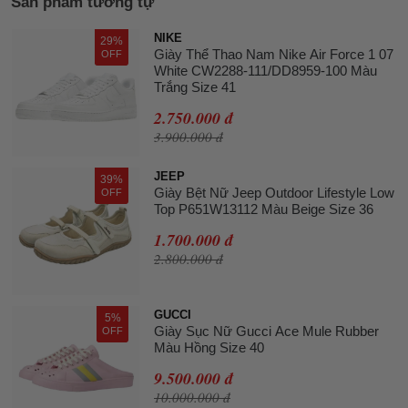
Sản phẩm tương tự
NIKE
29%
Giày Thể Thao Nam Nike Air Force 1 07
OFF
White CW2288-111/DD8959-100 Màu
Trắng Size 41
2.750.000 đ
3.900.000 đ
JEEP
39%
Giày Bệt Nữ Jeep Outdoor Lifestyle Low
OFF
Top P651W13112 Màu Beige Size 36
1.700.000 đ
2.800.000 đ
GUCCI
5%
Giày Sục Nữ Gucci Ace Mule Rubber
OFF
Màu Hồng Size 40
9.500.000 đ
10.000.000 đ