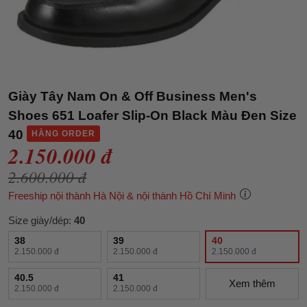
Giày Tây Nam On & Off Business Men's
Shoes 651 Loafer Slip-On Black Màu Đen Size
40
HÀNG ORDER
2.150.000 đ
2.600.000 đ
Freeship nội thành Hà Nội & nội thành Hồ Chí Minh
Size giày/dép:
40
38
39
40
2.150.000 đ
2.150.000 đ
2.150.000 đ
40.5
41
Xem thêm
2.150.000 đ
2.150.000 đ