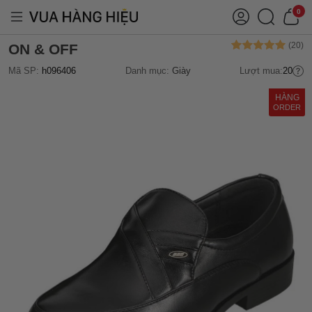
0
ON & OFF
Mã SP:
h096406
Danh mục:
Giày
Lượt mua:
20
HÀNG
ORDER