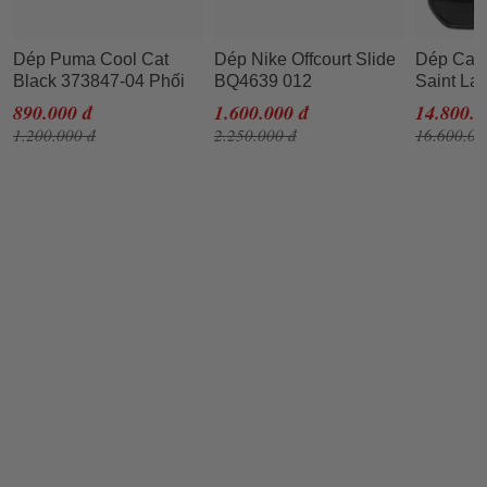
Dép Puma Cool Cat
Dép Nike Offcourt Slide
Dép Cao
Black 373847-04 Phối
BQ4639 012
Saint La
Màu Size 46
Black/White Màu Đen
Cassand
890.000 đ
1.600.000 đ
14.800.0
Trắng Size 42.5
Sandals 
1.200.000 đ
2.250.000 đ
16.600.00
Leather 
Monogra