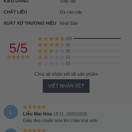
KIỂU DÁNG
Giày tây
CHẤT LIỆU
Da cao cấp
XUẤT XỨ THƯƠNG HIỆU
Nhật Bản
(20)
5/5
(0)
(0)
(0)
(0)
Chia sẻ nhận xét về sản phẩm
VIẾT NHẬN XÉT
L
Liễu Mai Hoa
18:11, 26/02/2026
Giày đẹp chuẩn size lên chân khá xinh