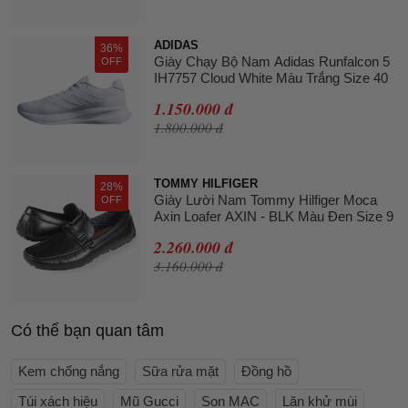
ADIDAS
36%
Giày Chạy Bộ Nam Adidas Runfalcon 5
OFF
IH7757 Cloud White Màu Trắng Size 40
1.150.000 đ
1.800.000 đ
TOMMY HILFIGER
28%
Giày Lười Nam Tommy Hilfiger Moca
OFF
Axin Loafer AXIN - BLK Màu Đen Size 9
2.260.000 đ
3.160.000 đ
Có thể bạn quan tâm
Kem chống nắng
Sữa rửa mặt
Đồng hồ
Túi xách hiệu
Mũ Gucci
Son MAC
Lăn khử mùi