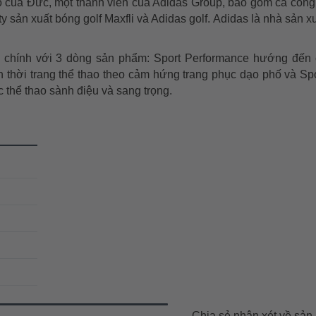
ao của Đức, một thành viên của Adidas Group, bao gồm cả công
y sản xuất bóng golf Maxfli và Adidas golf. Adidas là nhà sản x
 chính với 3 dòng sản phẩm: Sport Performance hướng đến 
 thời trang thể thao theo cảm hứng trang phục dạo phố và Spo
c thể thao sành điệu và sang trọng.
Chia sẻ nhận xét về sả