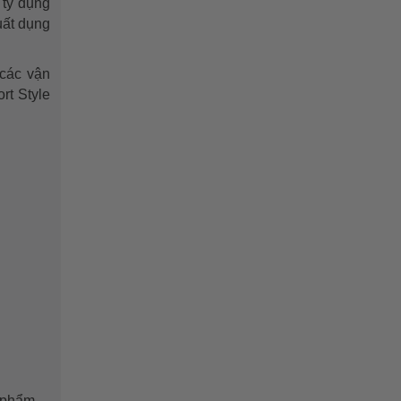
 ty dụng
uất dụng
các vận
rt Style
n phẩm