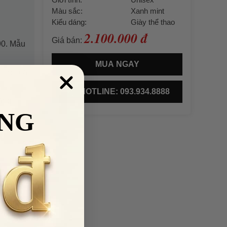
Màu sắc:
Xanh mint
Kiểu dáng:
Giày thể thao
2.100.000 đ
Giá bán:
90. Mẫu
MUA NGAY
i cho cả
HOTLINE: 093.934.8888
bằng
NG