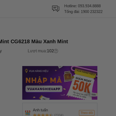
Hotline:
093.934.8888
Tổng đài:
1900 232322
 Mint CG6218 Màu Xanh Mint
y
Lượt mua:
102
Anh tuấn
Theo dõi
(2334)