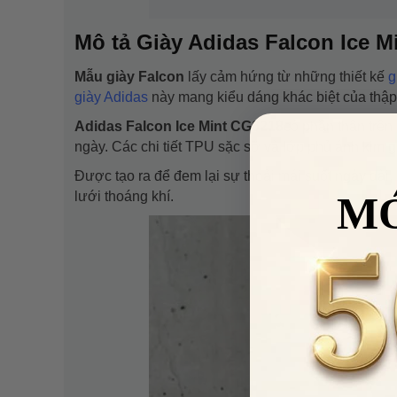
Mô tả Giày Adidas Falcon Ice M
Mẫu giày Falcon
lấy cảm hứng từ những thiết kế
g
giày Adidas
này mang kiểu dáng khác biệt của thập
Adidas Falcon Ice Mint CG6218
có phần thân trên
ngày. Các chi tiết TPU sặc sỡ và lớp phủ ánh kim
Được tạo ra để đem lại sự thoải mái suốt ngày dài,
lưới thoáng khí.
M