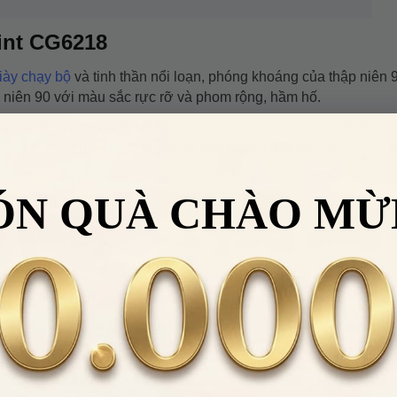
int CG6218
iày chạy bộ
và tinh thần nổi loạn, phóng khoáng của thập niên 
 niên 90 với màu sắc rực rỡ và phom rộng, hầm hố.
 bằng vải lưới và phần đế giữa rộng nhằm mang lại sự thoải má
 gợi nhớ những xu hướng phong cách của thập niên 90.
 đế giữa của giày làm bằng chất liệu EVA nhẹ êm ái và lớp lót 
ÓN QUÀ CHÀO MỪ