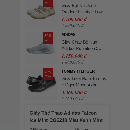
OFF
Giày Bệt Nữ Jeep
Outdoor Lifestyle Low
Top P651W13112 Màu
1.700.000 đ
Beige Size 36
2.800.000 đ
ADIDAS
36%
OFF
Giày Chạy Bộ Nam
Adidas Runfalcon 5
IH7757 Cloud White
1.150.000 đ
Màu Trắng Size 40
1.800.000 đ
TOMMY HILFIGER
28%
OFF
Giày Lười Nam Tommy
Hilfiger Moca Axin
Loafer AXIN - BLK Màu
2.260.000 đ
Đen Size 9
3.160.000 đ
Giày Thể Thao Adidas Falcon
Ice Mint CG6218 Màu Xanh Mint
Giới tính:
Unisex