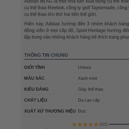
Adidas ltd AG là một nhà sản xuất dụng cụ thể th
cụ thể thao Reebok, công ty golf Taylormade, công t
cụ thể thao lớn thứ hai trên thế giới.
Hiện nay, Adidas hướng đến 3 nhóm khách hàng
động viên ở mọi cấp độ, Sport Heritage hướng đến
tập trung vào những khách hàng trẻ thích trang phụ
THÔNG TIN CHUNG
GIỚI TÍNH
Unisex
MÀU SẮC
Xanh mint
KIỂU DÁNG
Giày thể thao
CHẤT LIỆU
Da cao cấp
XUẤT XỨ THƯƠNG HIỆU
Đức
(102)