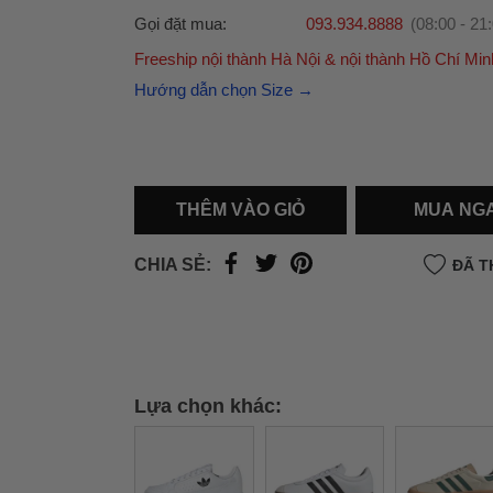
Gọi đặt mua:
093.934.8888
(08:00 - 21
Freeship nội thành Hà Nội & nội thành Hồ Chí Min
Ưu đãi dành cho bạn
Hướng dẫn chọn Size →
Miễn phí giao hàng
30.000đ
cho đơn hàng từ
500.000đ
(Áp dụng tại nội thành Hà Nội & nội
Hồ Chí Minh).
Lưu ý: Với các đơn hàng tại nội thành
Hà Nộ
THÊM VÀO GIỎ
MUA NG
thành
Hồ Chí Minh
, khách hàng muốn giao 
trong ngày hoặc Đơn hàng giao hỏa tốc theo
CHIA SẺ:
ĐÃ T
của khách hàng phí vận chuyển sẽ được thô
và áp dụng theo cước phí của đơn vị vận chu
thời điểm đó.
Xem chi tiết →
Lựa chọn khác: