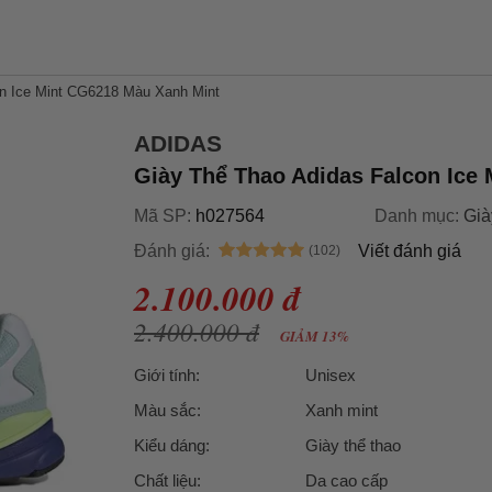
on Ice Mint CG6218 Màu Xanh Mint
ADIDAS
Giày Thể Thao Adidas Falcon Ice
Mã SP:
h027564
Danh mục:
Già
Đánh giá:
Viết đánh giá
2.100.000 đ
2.400.000 đ
GIẢM 13%
Giới tính:
Unisex
Màu sắc:
Xanh mint
Kiểu dáng:
Giày thể thao
Chất liệu:
Da cao cấp