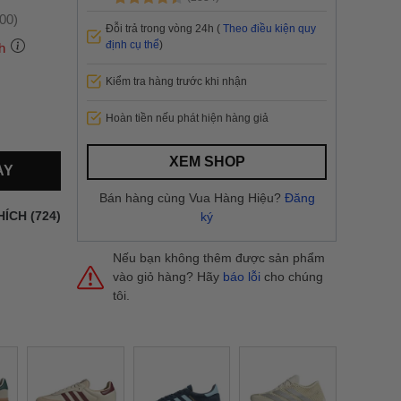
:00)
Đỗi trả trong vòng 24h (
Theo điều kiện quy
định cụ thể
)
h
Kiểm tra hàng trước khi nhận
 thành
Hoàn tiền nếu phát hiện hàng giả
i
và nội
XEM SHOP
AY
nhanh
Bán hàng cùng Vua Hàng Hiệu?
Đăng
 yêu cầu
HÍCH (724)
ký
ng báo
yển tại
Nếu bạn không thêm được sản phẩm
vào giỏ hàng? Hãy
báo lỗi
cho chúng
tôi.