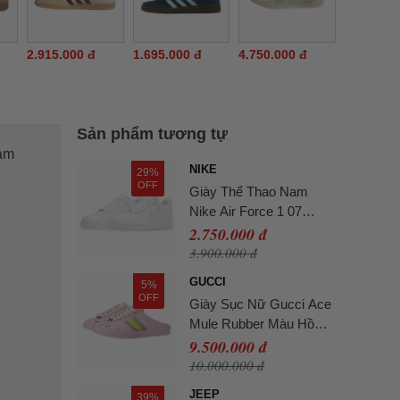
2.915.000 đ
1.695.000 đ
4.750.000 đ
Sản phẩm tương tự
cảm
NIKE
29%
OFF
Giày Thể Thao Nam
Nike Air Force 1 07
White CW2288-
2.750.000 đ
111/DD8959-100 Màu
3.900.000 đ
Trắng Size 41
GUCCI
5%
OFF
Giày Sục Nữ Gucci Ace
Mule Rubber Màu Hồng
Size 40
9.500.000 đ
10.000.000 đ
JEEP
39%