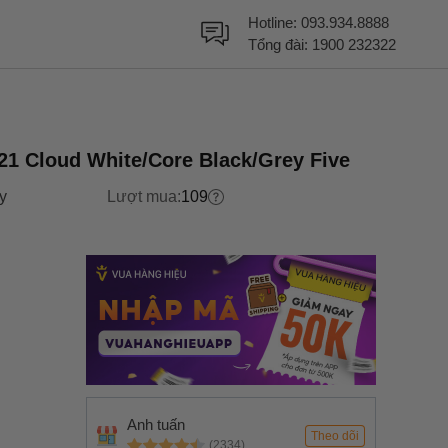
Hotline:
093.934.8888
Tổng đài:
1900 232322
 21 Cloud White/Core Black/Grey Five
y
Lượt mua:
109
Anh tuấn
Theo dõi
(2334)