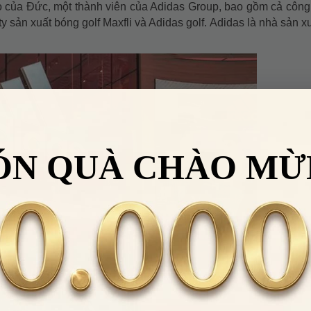
ao của Đức, một thành viên của Adidas Group, bao gồm cả công
y sản xuất bóng golf Maxfli và Adidas golf. Adidas là nhà sản x
ÓN QUÀ CHÀO MỪ