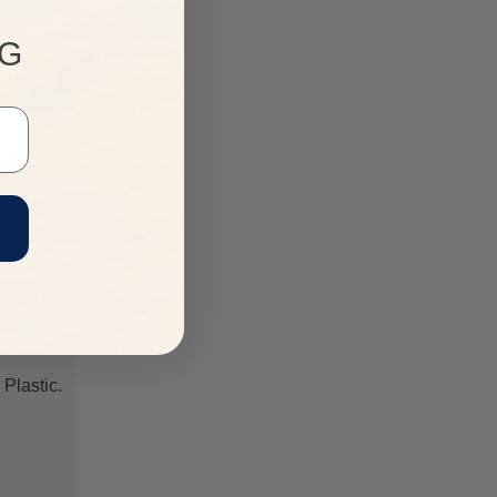
NG
các vận
rt Style
t kế đặc
tỉ mỉ và
nâng đỡ,
giác trợ
Plastic.