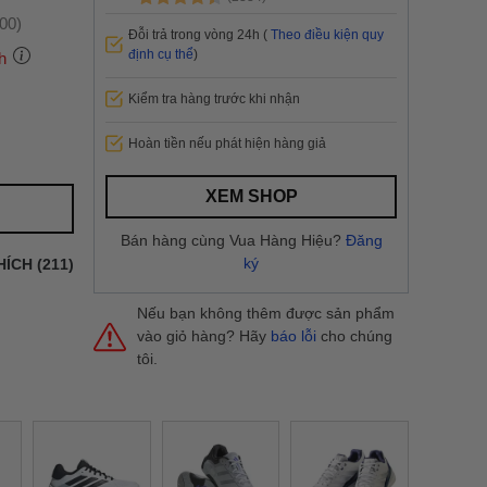
:00)
Đỗi trả trong vòng 24h (
Theo điều kiện quy
định cụ thể
)
h
Kiểm tra hàng trước khi nhận
 thành
Hoàn tiền nếu phát hiện hàng giả
i
và nội
XEM SHOP
nhanh
Bán hàng cùng Vua Hàng Hiệu?
Đăng
 yêu cầu
ký
HÍCH (211)
ng báo
yển tại
Nếu bạn không thêm được sản phẩm
vào giỏ hàng? Hãy
báo lỗi
cho chúng
tôi.