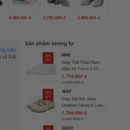
4.480.000 đ
3.750.000 đ
3.990.000 đ
Sản phẩm tương tự
ng hiệu
NIKE
29%
 và thật
OFF
Giày Thể Thao Nam
Nike Air Force 1 07
White CW2288-
2.750.000 đ
111/DD8959-100 Màu
3.900.000 đ
Trắng Size 41
JEEP
39%
OFF
Giày Bệt Nữ Jeep
Outdoor Lifestyle Low
Top P651W13112 Màu
1.700.000 đ
Beige Size 36
2.800.000 đ
GUCCI
5%