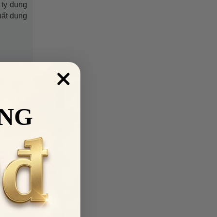
 ty dụng
uất dụng
NG