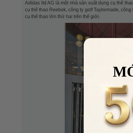
Adidas ltd AG là một nhà sản xuất dụng cụ thể th
cụ thể thao Reebok, công ty golf Taylormade, công t
cụ thể thao lớn thứ hai trên thế giới.
M