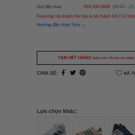
Gọi đặt mua:
093.934.8888
(08:00 - 21
Freeship nội thành Hà Nội & nội thành Hồ Chí Min
Ưu đãi dành cho bạn
Hướng dẫn chọn Size →
Miễn phí giao hàng
30.000đ
cho đơn hàng từ
500.000đ
(Áp dụng tại nội thành Hà Nội & nội
Hồ Chí Minh).
Lưu ý: Với các đơn hàng tại nội thành
Hà Nộ
TẠM HẾT HÀNG!
BÁO CHO TÔI KHI CÓ HÀNG
thành
Hồ Chí Minh
, khách hàng muốn giao 
trong ngày hoặc Đơn hàng giao hỏa tốc theo
CHIA SẺ:
ĐÃ T
của khách hàng phí vận chuyển sẽ được thô
và áp dụng theo cước phí của đơn vị vận chu
thời điểm đó.
Xem chi tiết →
Lựa chọn khác: