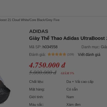
aBoost 21 Cloud White/Core Black/Grey Five
ADIDAS
Giày Thể Thao Adidas UltraBoost
Mã SP:
h034558
Danh mục:
Già
Đánh giá:
Viết đánh giá
4.750.000 đ
5.000.000 đ
GIẢM 5%
Chất liệu:
Da + Vải cao cấp
Mặt hàng:
Có sẵn
Giới tính:
Nam
Màu sắc:
Xám đen