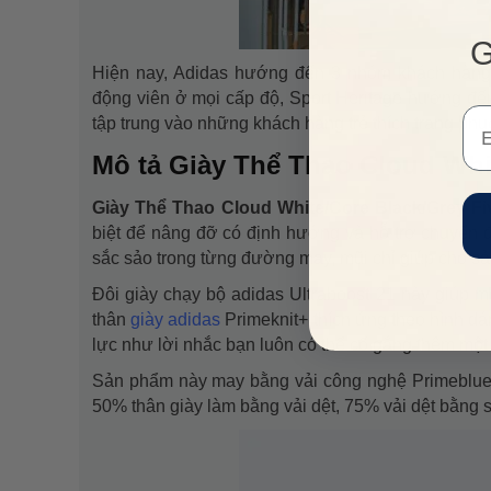
G
Hiện nay, Adidas hướng đến 3 nhóm khách hàng
động viên ở mọi cấp độ, Sport Heritage hướng đến
Em
tập trung vào những khách hàng trẻ thích trang phụ
Mô tả Giày Thể Thao Cloud Whi
Giày Thể Thao Cloud White/Core Black/Grey F
biệt để nâng đỡ có định hướng và hỗ trợ chuyển độ
sắc sảo trong từng đường may, mũi chỉ giúp cho sả
Đôi giày chạy bộ adidas Ultraboost 21 này giúp
thân
giày adidas
Primeknit+ thích ứng theo hình d
lực như lời nhắc bạn luôn có thể cố gắng thêm mộ
Sản phẩm này may bằng vải công nghệ Primeblue, c
50% thân giày làm bằng vải dệt, 75% vải dệt bằng 