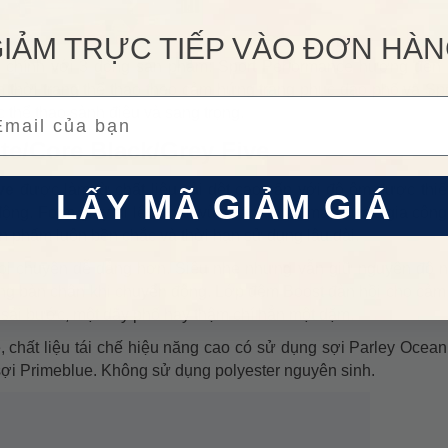
IẢM TRỰC TIẾP VÀO ĐƠN HÀ
 chính với 3 dòng sản phẩm: Sport Performance hướng đến 
 thời trang thể thao theo cảm hứng trang phục dạo phố và Spo
ail
c thể thao sành điệu và sang trọng.
te/Core Black/Grey Five
ive
được làm từ chất liệu vải dệt cao cấp với độ ôm được thiế
LẤY MÃ GIẢM GIÁ
ng. Form giày đi lên chân vừa vặn, thoải mái, được gia công 
n phẩm luôn bền chắc và thời hạn sử dụng lâu dài.
 mọi chuyện dễ dàng hơn. Siêu nhẹ nhưng vẫn giữ nguyên độ 
áng bàn chân khi chuyển động. Lớp đệm Boost đàn hồi cho cảm 
t sải bước, một dãy phố hay thậm chí hẳn một dặm.
hất liệu tái chế hiệu năng cao có sử dụng sợi Parley Ocean 
sợi Primeblue. Không sử dụng polyester nguyên sinh.