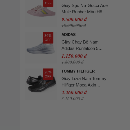
OFF
Giày Sục Nữ Gucci Ace
Mule Rubber Màu Hồng
Size 40
9.500.000 đ
10.000.000 đ
ADIDAS
36%
OFF
Giày Chạy Bộ Nam
Adidas Runfalcon 5
IH7757 Cloud White
1.150.000 đ
Màu Trắng Size 40
1.800.000 đ
TOMMY HILFIGER
28%
OFF
Giày Lười Nam Tommy
Hilfiger Moca Axin
Loafer AXIN - BLK Màu
2.260.000 đ
Đen Size 9
3.160.000 đ