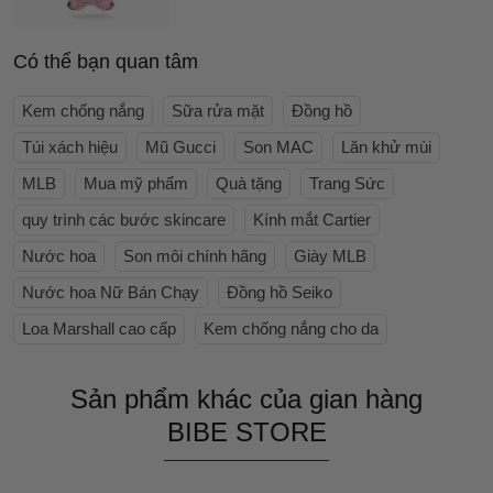
Có thể bạn quan tâm
Kem chống nắng
Sữa rửa mặt
Đồng hồ
Túi xách hiệu
Mũ Gucci
Son MAC
Lăn khử mùi
MLB
Mua mỹ phẩm
Quà tặng
Trang Sức
quy trình các bước skincare
Kính mắt Cartier
Nước hoa
Son môi chính hãng
Giày MLB
Nước hoa Nữ Bán Chạy
Đồng hồ Seiko
Loa Marshall cao cấp
Kem chống nắng cho da
Sản phẩm khác của gian hàng
BIBE STORE