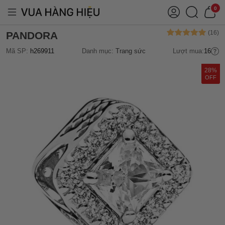
0
PANDORA
Mã SP:
h269911
Danh mục:
Trang sức
Lượt mua:
16
28%
OFF