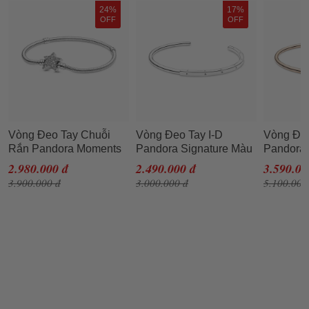
24%
17%
OFF
OFF
Vòng Đeo Tay Chuỗi
Vòng Đeo Tay I-D
Vòng Đeo
Rắn Pandora Moments
Pandora Signature Màu
Pandora 
Asymmetric Star Clasp
Bạc 599493C00 Size
589493C0
2.980.000 đ
2.490.000 đ
3.590.00
599639C01 Size 16
16.5
Size 17.
3.900.000 đ
3.000.000 đ
5.100.000