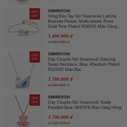
SWAROVSKI
29%
Vòng Đeo Tay Nữ Swarovski Latisha
OFF
Bracelet Flower, Multicolored, Rose
Gold-Tone Plated 5636591 Màu Vàng
Hồng
3.490.000 đ
4.900.000 đ
SWAROVSKI
23%
Dây Chuyền Nữ Swarovski Dancing
OFF
Swan Necklace, Blue, Rhodium Plated
5533397 Màu Bạc
3.700.000 đ
4.800.000 đ
SWAROVSKI
18%
Dây Chuyền Nữ Swarovski Teddy
OFF
Pendant Bear 5642976 Màu Vàng Hồng
3.700.000 đ
4.500.000 đ