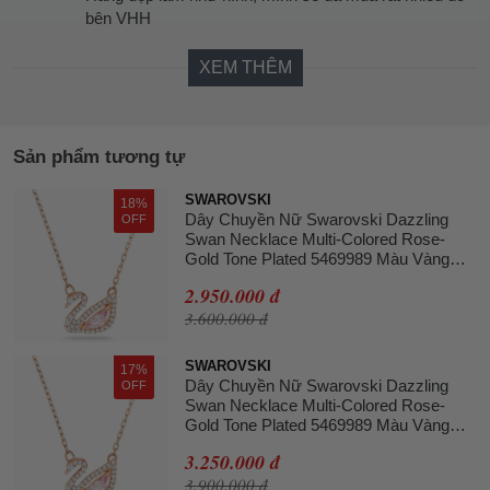
bên VHH
XEM THÊM
Sản phẩm tương tự
SWAROVSKI
18%
Dây Chuyền Nữ Swarovski Dazzling
OFF
Swan Necklace Multi-Colored Rose-
Gold Tone Plated 5469989 Màu Vàng
Hồng
2.950.000 đ
3.600.000 đ
SWAROVSKI
17%
Dây Chuyền Nữ Swarovski Dazzling
OFF
Swan Necklace Multi-Colored Rose-
Gold Tone Plated 5469989 Màu Vàng
Hồng
3.250.000 đ
3.900.000 đ