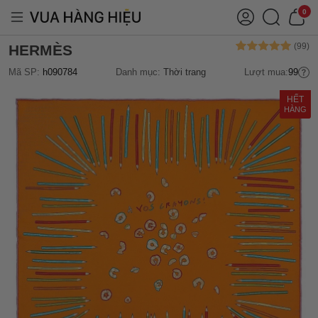
0
HERMÈS
Mã SP:
h090784
Danh mục:
Thời trang
Lượt mua:
99
HẾT
HÀNG