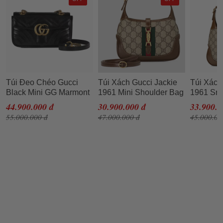
Túi Đeo Chéo Gucci
Túi Xách Gucci Jackie
Túi Xách
Black Mini GG Marmont
1961 Mini Shoulder Bag
1961 Sm
Bag Màu Đen N-QL
Màu Nâu N-QL
Màu Nâu
44.900.000 đ
30.900.000 đ
33.900.0
55.000.000 đ
47.000.000 đ
45.000.00