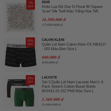
DIOR
7%
Khăn Lụa Nữ Dior D-Floral 90 Square
OFF
Scarf Silk Twill Màu Trắng Họa Tiết
16.500.000 đ
17.800.000 đ
CALVIN KLEIN
28%
Quần Lót Nam Calvin Klein CK NB4127
OFF
- 003 Màu Đen Size L
600.000 đ
830.000 đ
LACOSTE
35%
Set 3 Quần Lót Nam Lacoste Men's 3-
OFF
Pack Stretch Cotton Boxer Briefs
6H2411-51-ISZ Phối Màu Size L
1.360.000 đ
2.100.000 đ