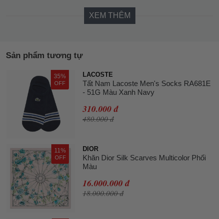
XEM THÊM
Sản phẩm tương tự
LACOSTE
35%
Tất Nam Lacoste Men's Socks RA681E
OFF
- 51G Màu Xanh Navy
310.000 đ
480.000 đ
DIOR
11%
Khăn Dior Silk Scarves Multicolor Phối
OFF
Màu
16.000.000 đ
18.000.000 đ