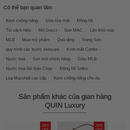
Có thể bạn quan tâm
Kem chống nắng
Sữa rửa mặt
Đồng hồ
Túi xách hiệu
Mũ Gucci
Son MAC
Lăn khử mùi
MLB
Mua mỹ phẩm
Quà tặng
Trang Sức
quy trình các bước skincare
Kính mắt Cartier
Nước hoa
Son môi chính hãng
Giày MLB
Nước hoa Nữ Bán Chạy
Đồng hồ Seiko
Loa Marshall cao cấp
Kem chống nắng cho da
Sản phẩm khác của gian hàng
QUIN Luxury
18%
34%
OFF
OFF