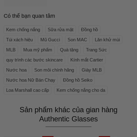
Có thể bạn quan tâm
Kem chống nắng
Sữa rửa mặt
Đồng hồ
Túi xách hiệu
Mũ Gucci
Son MAC
Lăn khử mùi
MLB
Mua mỹ phẩm
Quà tặng
Trang Sức
quy trình các bước skincare
Kính mắt Cartier
Nước hoa
Son môi chính hãng
Giày MLB
Nước hoa Nữ Bán Chạy
Đồng hồ Seiko
Loa Marshall cao cấp
Kem chống nắng cho da
Sản phẩm khác của gian hàng
Authentic Glasses