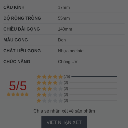
CẦU KÍNH
17mm
ĐỘ RỘNG TRÒNG
55mm
CHIỀU DÀI GỌNG
140mm
MÀU GỌNG
Đen
CHẤT LIỆU GỌNG
Nhựa acetate
CHỨC NĂNG
Chống UV
(76)
5/5
(0)
(0)
(0)
(0)
Chia sẻ nhận xét về sản phẩm
VIẾT NHẬN XÉT