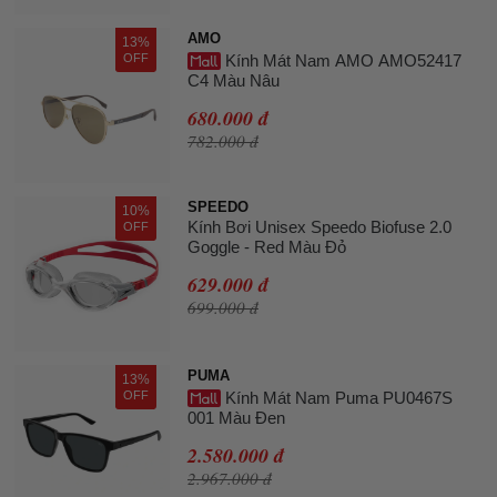
AMO
13%
OFF
Kính Mát Nam AMO AMO52417
C4 Màu Nâu
680.000 đ
782.000 đ
SPEEDO
10%
Kính Bơi Unisex Speedo Biofuse 2.0
OFF
Goggle - Red Màu Đỏ
629.000 đ
699.000 đ
PUMA
13%
OFF
Kính Mát Nam Puma PU0467S
001 Màu Đen
2.580.000 đ
2.967.000 đ