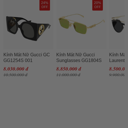
24%
20%
OFF
OFF
Kính Mát Nữ Gucci GC
Kính Mát Nữ Gucci
Kính Mát
GG1254S 001
Sunglasses GG1804S
Laurent 
Sunglasses Màu Đen
002 Màu Vàng - Xanh
Sunglas
8.030.000 đ
8.850.000 đ
8.500.00
Xám
AMELIA 
10.500.000 đ
11.000.000 đ
9.900.000
Đen