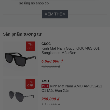
sẽ ủng hộ shop típ
XEM THÊM
Sản phẩm tương tự
GUCCI
7%
Kính Mát Nam Gucci GG0748S 001
OFF
Sunglasses Màu Đen
6.980.000 đ
7.500.000 đ
AMO
13%
OFF
Kính Mát Nam AMO AMO52421
C1 Màu Đen Xám
980.000 đ
1.127.000 đ