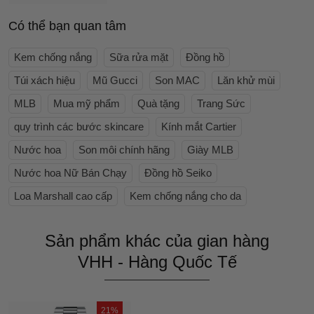
Có thể bạn quan tâm
Kem chống nắng
Sữa rửa mặt
Đồng hồ
Túi xách hiệu
Mũ Gucci
Son MAC
Lăn khử mùi
MLB
Mua mỹ phẩm
Quà tặng
Trang Sức
quy trình các bước skincare
Kính mắt Cartier
Nước hoa
Son môi chính hãng
Giày MLB
Nước hoa Nữ Bán Chạy
Đồng hồ Seiko
Loa Marshall cao cấp
Kem chống nắng cho da
Sản phẩm khác của gian hàng
VHH - Hàng Quốc Tế
21%