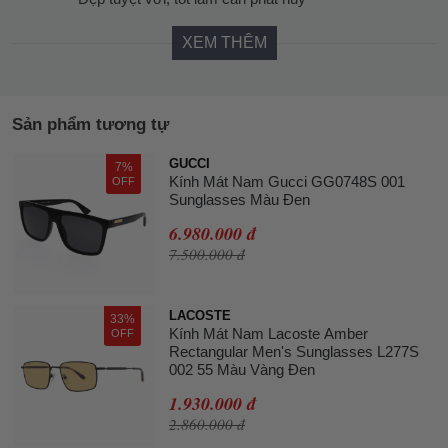
XEM THÊM
Sản phẩm tương tự
GUCCI
7%
Kính Mát Nam Gucci GG0748S 001
OFF
Sunglasses Màu Đen
6.980.000 đ
7.500.000 đ
LACOSTE
33%
Kính Mát Nam Lacoste Amber
OFF
Rectangular Men's Sunglasses L277S
002 55 Màu Vàng Đen
1.930.000 đ
2.860.000 đ