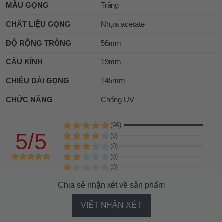
MÀU GỌNG
Trắng
CHẤT LIỆU GỌNG
Nhựa acetate
ĐỘ RỘNG TRÒNG
56mm
CẦU KÍNH
19mm
CHIỀU DÀI GỌNG
145mm
CHỨC NĂNG
Chống UV
(96)
5/5
(0)
(0)
(0)
(0)
Chia sẻ nhận xét về sản phẩm
VIẾT NHẬN XÉT