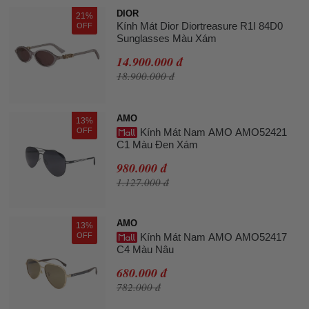
DIOR
21%
Kính Mát Dior Diortreasure R1I 84D0
OFF
Sunglasses Màu Xám
14.900.000 đ
18.900.000 đ
AMO
13%
OFF
Kính Mát Nam AMO AMO52421
C1 Màu Đen Xám
980.000 đ
1.127.000 đ
AMO
13%
OFF
Kính Mát Nam AMO AMO52417
C4 Màu Nâu
680.000 đ
782.000 đ