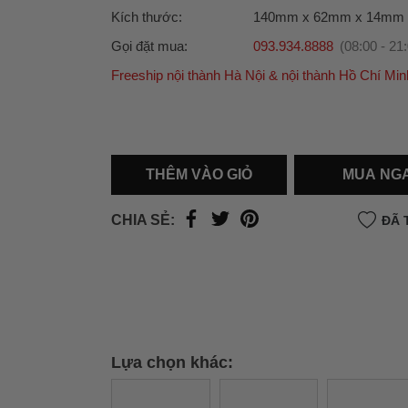
Kích thước:
140mm x 62mm x 14mm
Gọi đặt mua:
093.934.8888
(08:00 - 21
Freeship nội thành Hà Nội & nội thành Hồ Chí Min
Ưu đãi dành cho bạn
Miễn phí giao hàng
30.000đ
cho đơn hàng từ
500.000đ
(Áp dụng tại nội thành Hà Nội & nội
Hồ Chí Minh).
THÊM VÀO GIỎ
MUA NG
Lưu ý: Với các đơn hàng tại nội thành
Hà Nộ
thành
Hồ Chí Minh
, khách hàng muốn giao 
CHIA SẺ:
ĐÃ 
trong ngày hoặc Đơn hàng giao hỏa tốc theo
của khách hàng phí vận chuyển sẽ được thô
và áp dụng theo cước phí của đơn vị vận chu
thời điểm đó.
Xem chi tiết →
Lựa chọn khác: