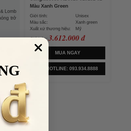
Màu Xanh Green
h & Lomb
Giới tính:
Unisex
hóng trở
Màu sắc:
Xanh green
Xuất xứ thương hiệu:
Mỹ
3.612.000 đ
Giá bán:
MUA NGAY
NG
HOTLINE: 093.934.8888
òng kính