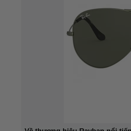
Về thương hiệu Rayban nổi tiế