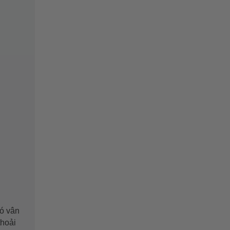
có vân
thoải