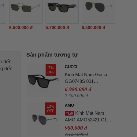
6.500.000 đ
5.700.000 đ
6.500.000 đ
Sản phẩm tương tự
p
đến
GUCCI
7%
ng đến
OFF
Kính Mát Nam Gucci
GG0748S 001
Sunglasses Màu Đen
6.980.000 đ
7.500.000 đ
AMO
13%
OFF
Kính Mát Nam
AMO AMO52421 C1
Màu Đen Xám
980.000 đ
1.127.000 đ