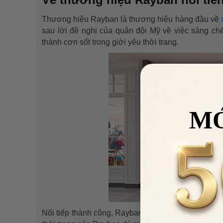
Thương hiệu Rayban là thương hiệu hàng đầu về
sau lời đề nghị của quân đội Mỹ về việc sáng ch
thành cơn sốt trong giới yêu thời trang.
M
Nối tiếp thành công, Rayban tiếp tục giới thiệu n