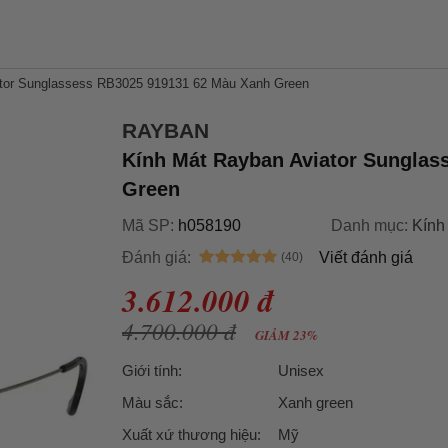
ator Sunglassess RB3025 919131 62 Màu Xanh Green
RAYBAN
Kính Mát Rayban Aviator Sunglas
Green
Mã SP:
h058190
Danh mục:
Kính
Đánh giá:
Viết đánh giá
3.612.000 đ
4.700.000 đ
GIẢM 23%
Giới tính:
Unisex
Màu sắc:
Xanh green
Xuất xứ thương hiệu:
Mỹ