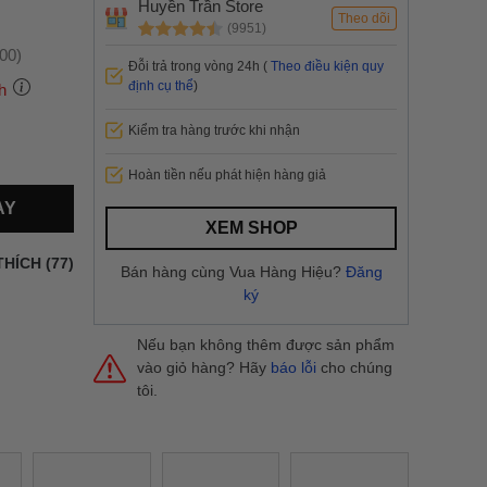
Huyền Trần Store
Theo dõi
(9951)
:00)
Đỗi trả trong vòng 24h (
Theo điều kiện quy
định cụ thể
)
h
Kiểm tra hàng trước khi nhận
 thành
Hoàn tiền nếu phát hiện hàng giả
AY
i
và nội
XEM SHOP
nhanh
THÍCH (77)
Bán hàng cùng Vua Hàng Hiệu?
Đăng
 yêu cầu
ký
ng báo
yển tại
Nếu bạn không thêm được sản phẩm
vào giỏ hàng? Hãy
báo lỗi
cho chúng
tôi.