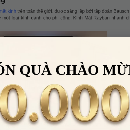
mắt kính
trên toàn thế giới, được sáng lập bởi tập đoàn Bausc
ế một loại kính dành cho phi công. Kính Mát Rayban nhanh c
ÓN QUÀ CHÀO MỪ
hiều mẫu kính mới như: Rayban Wayfarer, Outdoors man... Các d