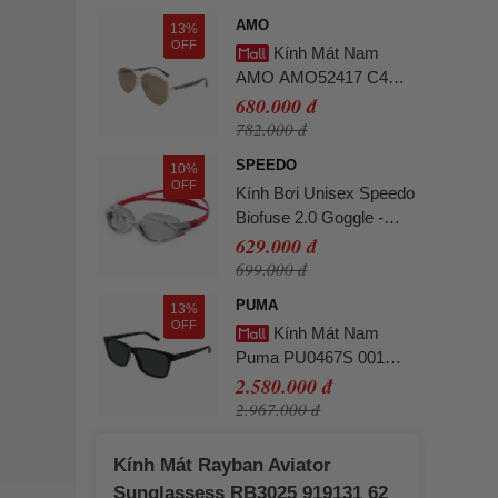
AMO
13%
OFF
Kính Mát Nam
AMO AMO52417 C4
Màu Nâu
680.000 đ
782.000 đ
SPEEDO
10%
OFF
Kính Bơi Unisex Speedo
Biofuse 2.0 Goggle -
Red Màu Đỏ
629.000 đ
699.000 đ
PUMA
13%
OFF
Kính Mát Nam
Puma PU0467S 001
Màu Đen
2.580.000 đ
2.967.000 đ
Kính Mát Rayban Aviator
Sunglassess RB3025 919131 62