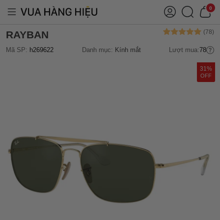
0
RAYBAN
Mã SP:
h269622
Danh mục:
Kính mắt
Lượt mua:
78
31%
OFF