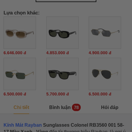
Lựa chọn khác:
6.646.000 đ
4.853.000 đ
4.900.000 đ
6.500.000 đ
5.700.000 đ
6.500.000 đ
Chi tiết
Bình luận
Hỏi đáp
78
Kính Mát Rayban
Sunglasses Colonel RB3560 001 58-
17
Màu Xanh - Vàng
đến từ thương hiệu Rayban, là gợi ý