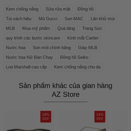
Kem chống nắng
Sữa rửa mặt
Đồng hồ
Túi xách hiệu
Mũ Gucci
Son MAC
Lăn khử mùi
MLB
Mua mỹ phẩm
Quà tặng
Trang Sức
quy trình các bước skincare
Kính mắt Cartier
Nước hoa
Son môi chính hãng
Giày MLB
Nước hoa Nữ Bán Chạy
Đồng hồ Seiko
Loa Marshall cao cấp
Kem chống nắng cho da
Sản phẩm khác của gian hàng
AZ Store
18%
14%
OFF
OFF