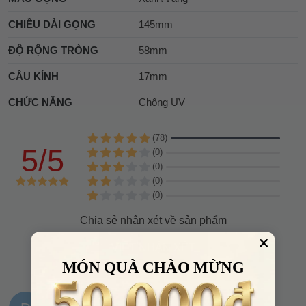
CHIỀU DÀI GỌNG
145mm
ĐỘ RỘNG TRÒNG
58mm
CẦU KÍNH
17mm
CHỨC NĂNG
Chống UV
(78)
5/5
(0)
(0)
(0)
(0)
Chia sẻ nhận xét về sản phẩm
VIẾT NHẬN XÉT
MÓN QUÀ CHÀO MỪNG