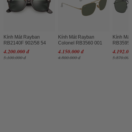
Kính Mát Rayban
Kính Mát Rayban
Kính Mát
RB2140F 902/58 54
Colonel RB3560 001
RB3595 
Màu Xanh Đen Size 54
Màu Xanh Green Size
Màu Xan
4.200.000 đ
4.150.000 đ
4.192.00
61
5.100.000 đ
4.800.000 đ
5.870.000