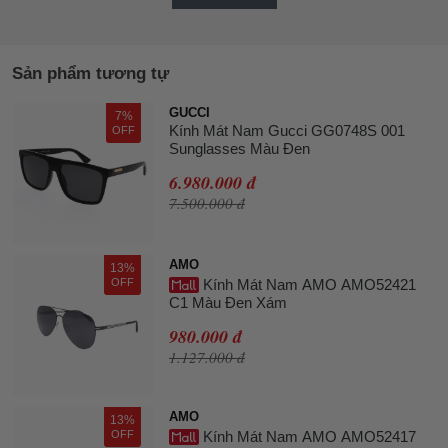
Sản phẩm tương tự
GUCCI
7%
Kính Mát Nam Gucci GG0748S 001
OFF
Sunglasses Màu Đen
6.980.000 đ
7.500.000 đ
AMO
13%
OFF
Kính Mát Nam AMO AMO52421
C1 Màu Đen Xám
980.000 đ
1.127.000 đ
AMO
13%
OFF
Kính Mát Nam AMO AMO52417