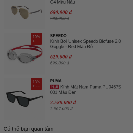
C4 Màu Nâu
680.000 đ
782.000 đ
SPEEDO
10%
Kính Bơi Unisex Speedo Biofuse 2.0
OFF
Goggle - Red Màu Đỏ
629.000 đ
699.000 đ
PUMA
13%
OFF
Kính Mát Nam Puma PU0467S
001 Màu Đen
2.580.000 đ
2.967.000 đ
Có thể bạn quan tâm