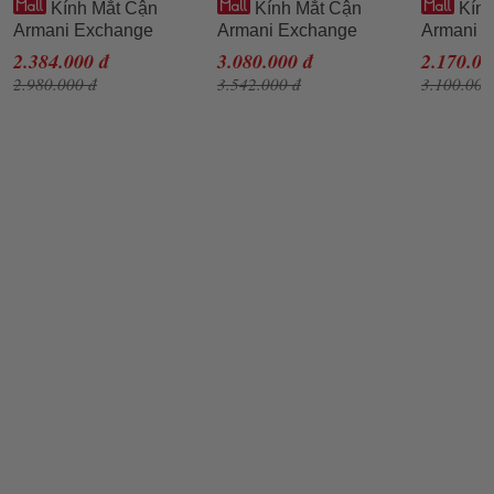
Kính Mắt Cận
Kính Mắt Cận
Kính
Armani Exchange
Armani Exchange
Armani 
0AX3088U_815854.B
0AX3089U_807855.B
0AX3062
2.384.000 đ
3.080.000 đ
2.170.00
54 Màu Đen
Màu Đen
Màu Xan
2.980.000 đ
3.542.000 đ
3.100.000