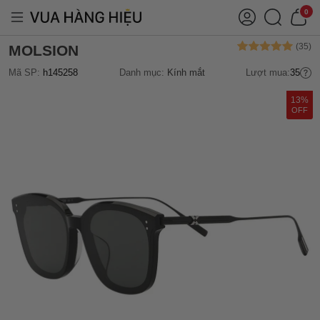
0
MOLSION
Mã SP:
h145258
Danh mục:
Kính mắt
Lượt mua:
35
13%
OFF