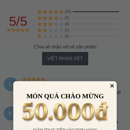
(35)
5/5
(0)
(0)
(0)
(0)
Chia sẻ nhận xét về sản phẩm
VIẾT NHẬN XÉT
L
Lê Thùy Dung
08:27, 09/06/2026
Kính đẹp lắm nha, hộp vừa vặn, chắc chắn, ưng hết
MÓN QUÀ CHÀO MỪNG
sức
K
Kỳ Tú Chi
12:53, 05/06/2026
Trời ơi mọi người ơi kính đẹp lắm luôn, mua lẹ thôi