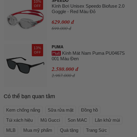
SPEEDO
10%
Kính Bơi Unisex Speedo Biofuse 2.0
OFF
Goggle - Red Màu Đỏ
629.000 đ
699.000 đ
PUMA
13%
OFF
Kính Mát Nam Puma PU0467S
001 Màu Đen
2.580.000 đ
2.967.000 đ
Có thể bạn quan tâm
Kem chống nắng
Sữa rửa mặt
Đồng hồ
Túi xách hiệu
Mũ Gucci
Son MAC
Lăn khử mùi
MLB
Mua mỹ phẩm
Quà tặng
Trang Sức