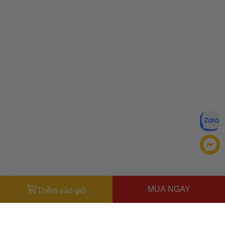
MUA NGAY
Thêm vào giỏ
Đăng ký để nhận ưu đãi qua email:
ĐĂNG KÝ