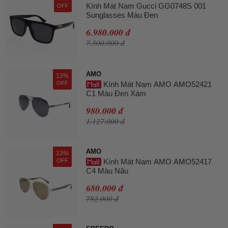
Kính Mát Nam Gucci GG0748S 001
OFF
Sunglasses Màu Đen
6.980.000 đ
7.500.000 đ
AMO
13%
OFF
Kính Mát Nam AMO AMO52421
C1 Màu Đen Xám
980.000 đ
1.127.000 đ
AMO
13%
OFF
Kính Mát Nam AMO AMO52417
C4 Màu Nâu
680.000 đ
782.000 đ