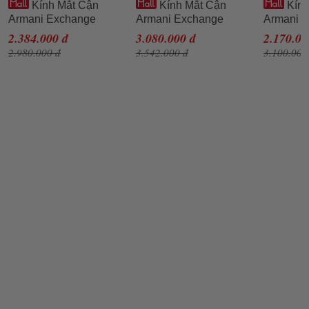
Kính Mắt Cận
Kính Mắt Cận
Kính
Armani Exchange
Armani Exchange
Armani 
0AX3088U_815854.B
0AX3089U_807855.B
0AX3062
2.384.000 đ
3.080.000 đ
2.170.00
54 Màu Đen
Màu Đen
Màu Xan
2.980.000 đ
3.542.000 đ
3.100.000