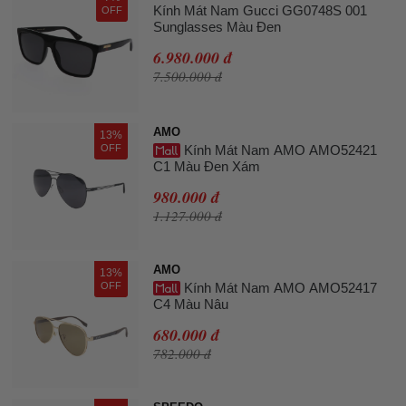
Kính Mát Nam Gucci GG0748S 001
OFF
Sunglasses Màu Đen
6.980.000 đ
7.500.000 đ
AMO
13%
OFF
Kính Mát Nam AMO AMO52421
C1 Màu Đen Xám
980.000 đ
1.127.000 đ
AMO
13%
OFF
Kính Mát Nam AMO AMO52417
C4 Màu Nâu
680.000 đ
782.000 đ