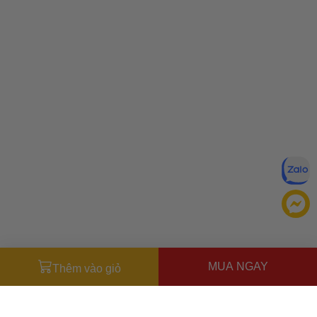
MUA NGAY
Thêm vào giỏ
Đăng ký để nhận ưu đãi qua email:
ĐĂNG KÝ