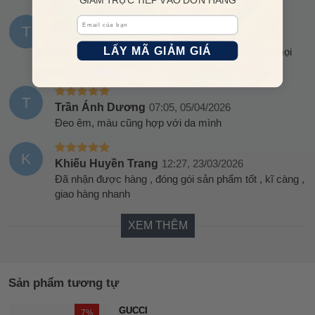
GIẢM TRỰC TIẾP VÀO ĐƠN HÀNG
Email
T
Trần Thùy Dung
07:10, 11/06/2026
LẤY MÃ GIẢM GIÁ
Kính xinh lắm ạ, giao hàng nhanh, nên mua nha mọi
người. Đáng tiền mua
T
Trần Ánh Dương
07:05, 05/04/2026
Đeo êm, màu cũng hợp với da mình
K
Khiếu Huyền Trang
12:27, 23/03/2026
Đã nhận được hàng , đóng gói sản phẩm tốt , kĩ càng ,
giao hàng nhanh
XEM THÊM
Sản phẩm tương tự
GUCCI
7%