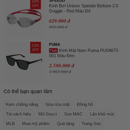
SPEEDO
10%
Kính Bơi Unisex Speedo Biofuse 2.0
OFF
Goggle - Red Màu Đỏ
629.000 đ
699.000 đ
PUMA
13%
OFF
Kính Mát Nam Puma PU0467S
001 Màu Đen
2.580.000 đ
2.967.000 đ
Có thể bạn quan tâm
Kem chống nắng
Sữa rửa mặt
Đồng hồ
Túi xách hiệu
Mũ Gucci
Son MAC
Lăn khử mùi
MLB
Mua mỹ phẩm
Quà tặng
Trang Sức