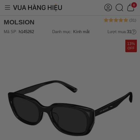
0
MOLSION
Mã SP:
h145262
Danh mục:
Kính mắt
Lượt mua:
31
13%
OFF