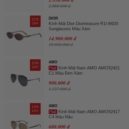
2.860.000 đ
DIOR
21%
Kính Mát Dior Diortreasure R1I 84D0
OFF
Sunglasses Màu Xám
14.900.000 đ
18.900.000 đ
AMO
13%
OFF
Kính Mát Nam AMO AMO52421
C1 Màu Đen Xám
980.000 đ
1.127.000 đ
AMO
13%
OFF
Kính Mát Nam AMO AMO52417
C4 Màu Nâu
680.000 đ