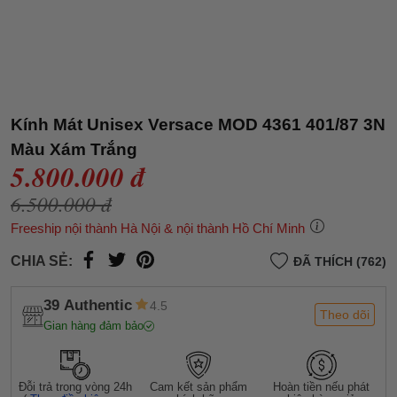
Kính Mát Unisex Versace MOD 4361 401/87 3N
Màu Xám Trắng
5.800.000 đ
6.500.000 đ
Freeship nội thành Hà Nội & nội thành Hồ Chí Minh
CHIA SẺ:
ĐÃ THÍCH (762)
39 Authentic
4.5
Theo dõi
Gian hàng đảm bảo
Đỗi trả trong vòng 24h
Cam kết sản phẩm
Hoàn tiền nếu phát