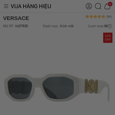
0
VERSACE
Mã SP:
h107835
Danh mục:
Kính mắt
Lượt mua:
96
11%
OFF