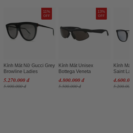
11%
13%
OFF
OFF
Kính Mát Nữ Gucci Grey
Kính Mát Unisex
Kính Mát
Browline Ladies
Bottega Veneta
Saint La
Sunglasses GG0732S
BV1114S/001 Màu Xám
SL131CO
5.270.000 đ
4.800.000 đ
4.600.00
001 Màu Xám Đen
Đen
Rectangl
5.900.000 đ
5.500.000 đ
5.200.000
Màu Xám