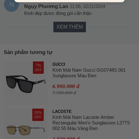
N
Ngụy Phương Lan
11:06, 02/11/2024
Kính đẹp được đóng gói cẩn thận
XEM THÊM
Sản phẩm tương tự
GUCCI
7%
Kính Mát Nam Gucci GG0748S 001
OFF
Sunglasses Màu Đen
6.980.000 đ
7.500.000 đ
LACOSTE
33%
Kính Mát Nam Lacoste Amber
OFF
Rectangular Men's Sunglasses L277S
002 55 Màu Vàng Đen
1.930.000 đ