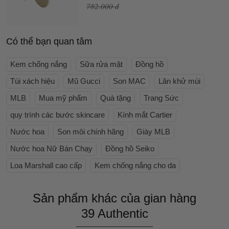
782.000 đ
Có thể bạn quan tâm
Kem chống nắng
Sữa rửa mặt
Đồng hồ
Túi xách hiệu
Mũ Gucci
Son MAC
Lăn khử mùi
MLB
Mua mỹ phẩm
Quà tặng
Trang Sức
quy trình các bước skincare
Kính mắt Cartier
Nước hoa
Son môi chính hãng
Giày MLB
Nước hoa Nữ Bán Chạy
Đồng hồ Seiko
Loa Marshall cao cấp
Kem chống nắng cho da
Sản phẩm khác của gian hàng
39 Authentic