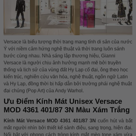
Versace là biểu tượng thời trang mang tính di sản của nước
Ý với niềm cảm hứng nghệ thuật và thời trang luôn sánh
bước cùng nhau. Nhà sáng lập thương hiệu, Gianni
Versace là người chịu ảnh hưởng mạnh mẽ bởi truyền
thống và lịch sử của vùng đất Hy Lạp cổ đại, ông theo học
kiến trúc, nghiên cứu văn hóa, nghệ thuật, ngôn ngữ Latin
và Hy Lạp, đồng thời bị hấp dẫn bởi trường phái nghệ thuật
đại chúng (Pop Art) của Andy Warhol.
Ưu Điểm Kính Mát Unisex Versace
MOD 4361 401/87 3N Màu Xám Trắng
Kính Mát Versace MOD 4361 401/87 3N
cuốn hút và bắt
mắt người nhìn bởi thiết kế sành điệu, sang trọng, hiện đại.
Nổi bật với phong cách tròng kính mắt mèo tone xám vừa