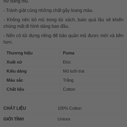
hư dáng mũ.
- Tránh giặt cùng những chất gây loang màu.
- Không nên bỏ mũ trong túi xách, balo quá lâu sẽ khiến
chúng mất đi hình dáng ban đầu.
- Nên có túi đựng riêng để bảo quản mũ được mới và bền
hơn.
Thương hiệu
Puma
Xuât xứ
Đức
Kiểu dáng
Mũ lưỡi trai
Màu sắc
Trắng
Chất liệu
Cotton
CHẤT LIỆU
100% Cotton
GIỚI TÍNH
Unisex