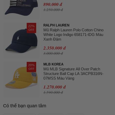
890.000 đ
1.250.000 đ
RALPH LAUREN
22%
Mũ Ralph Lauren Polo Cotton Chino
OFF
White Logo Indigo 658171-IDG Màu
Xanh Đậm
2.350.000 đ
3.000.000 đ
MLB KOREA
20%
Mũ MLB Signature All Over Patch
OFF
Structure Ball Cap LA 3ACPB316N-
07MSS Màu Vàng
1.270.000 đ
1.590.000 đ
Có thể bạn quan tâm