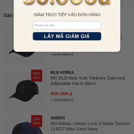
Sản phẩm tương tự
GIẢM TRỰC TIẾP VÀO ĐƠN HÀNG
Email
MLB KOREA
29%
Mũ MLB Unisex New York Yankees
OFF
LẤY MÃ GIẢM GIÁ
CP77 Màu Đen - 3ACP7701NK0010
850.000 đ
1.200.000 đ
MLB KOREA
35%
Mũ MLB New York Yankees Diamond
OFF
Adjustable Hat In Black
980.000 đ
1.500.000 đ
ADIDAS
29%
Mũ Adidas Unisex Lovb 3-Stripe Trucker
OFF
JL4037 Màu Xanh Navy