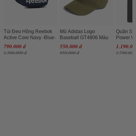
Túi Đeo Hông Reebok
Mũ Adidas Logo
Quần Sh
Active Core Navy -Blue-
Baseball GT4806 Màu
Power Wo
GN7745 Màu Xanh
Xanh Olive
Màu Đen
790.000 đ
550.000 đ
1.190.00
Navy
1.500.000 đ
950.000 đ
1.790.000