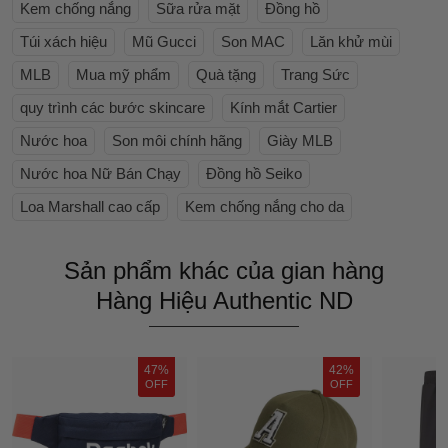
Kem chống nắng
Sữa rửa mặt
Đồng hồ
Túi xách hiệu
Mũ Gucci
Son MAC
Lăn khử mùi
MLB
Mua mỹ phẩm
Quà tặng
Trang Sức
quy trình các bước skincare
Kính mắt Cartier
Nước hoa
Son môi chính hãng
Giày MLB
Nước hoa Nữ Bán Chạy
Đồng hồ Seiko
Loa Marshall cao cấp
Kem chống nắng cho da
Sản phẩm khác của gian hàng
Hàng Hiệu Authentic ND
47%
42%
OFF
OFF