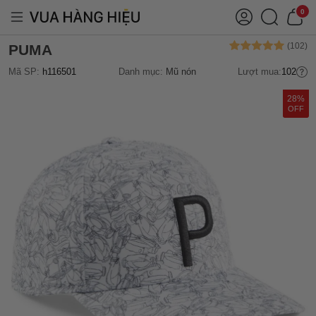
0
PUMA
Mã SP:
h116501
Danh mục:
Mũ nón
Lượt mua:
102
28%
OFF