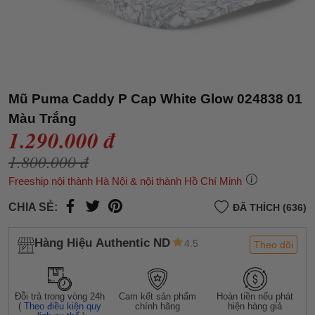
Mũ Puma Caddy P Cap White Glow 024838 01
Màu Trắng
1.290.000 đ
1.800.000 đ
Freeship nội thành Hà Nội & nội thành Hồ Chí Minh
CHIA SẺ:
ĐÃ THÍCH (636)
Hàng Hiệu Authentic ND
4.5
Theo dõi
Đỗi trả trong vòng 24h
Cam kết sản phẩm
Hoàn tiền nếu phát
(
Theo điều kiện quy
chính hãng
hiện hàng giả