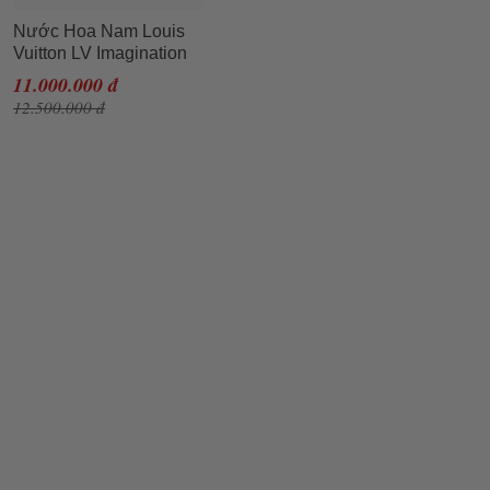
Nước Hoa Nam Louis
Vuitton LV Imagination
100ml
11.000.000 đ
12.500.000 đ