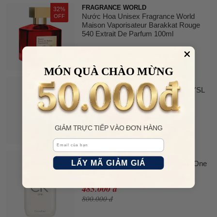
FRAGRANCE WORLD
32%
Nước Hoa Unisex Fragrance World
OFF
Maison Vaporisateur Barakkat Rouge
540 Extrait De Parfum 100ml
650.000 đ
950.000 đ
MÓN QUÀ CHÀO MỪNG
YSL
48%
Nước Hoa Nữ Yves Saint Laurent YSL
OFF
Libre EDP 10ml
470.000 đ
900.000 đ
GIẢM TRỰC TIẾP VÀO ĐƠN HÀNG
Email
CALVIN KLEIN
39%
LẤY MÃ GIẢM GIÁ
Nước Hoa Unisex Calvin Klein CK One
OFF
EDT 100ml
485.000 đ
800.000 đ