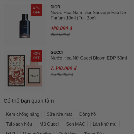
DIOR
47%
Nước Hoa Nam Dior Sauvage Eau De
OFF
Parfum 10ml (Full Box)
480.000 đ
900.000 đ
GUCCI
43%
Nước Hoa Nữ Gucci Bloom EDP 50ml
OFF
1.300.000 đ
2.300.000 đ
Có thể bạn quan tâm
Kem chống nắng
Sữa rửa mặt
Đồng hồ
Túi xách hiệu
Mũ Gucci
Son MAC
Lăn khử mùi
MLB
Mua mỹ phẩm
Quà tặng
Trang Sức