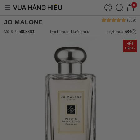
0
JO MALONE
Mã SP:
h003869
Danh mục:
Nước hoa
Lượt mua:
584
HẾT
HÀNG