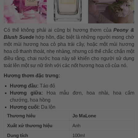
Có thể không phải ai cũng bị hương thơm của
Peony &
Blush Suede
hớp hồn, đặc biệt là những người mong chờ
một mùi hương hoa cỏ pha trái cây, hoặc một mùi hương
hoa cỏ thanh thoát, nhẹ nhàng, nhưng có thể chắc chắn một
điều rằng, chai nước hoa này sẽ khiến cho người sử dụng
toát lên một sự nữ tính với các nốt hương hoa cỏ của nó.
Hương thơm đặc trưng:
Hương đầu:
Táo đỏ
Hương giữa:
Hoa mẫu đơn, hoa nhài, hoa cẩm
chướng, hoa hồng
Hương cuối:
Da lộn
Thương hiêu
Jo MaLone
Xuất xứ thương hiệu
Anh
Dung tích
100ml