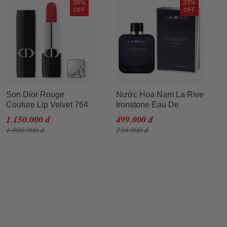
36%
33%
OFF
OFF
Son Dior Rouge
Nước Hoa Nam La Rive
Couture Lip Velvet 764
Ironstone Eau De
Rouge Gipsy Màu Đỏ
Toilette 100ml
1.150.000 đ
499.000 đ
Hồng
1.800.000 đ
750.000 đ