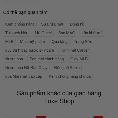
Có thể bạn quan tâm
Kem chống nắng
Sữa rửa mặt
Đồng hồ
Túi xách hiệu
Mũ Gucci
Son MAC
Lăn khử mùi
MLB
Mua mỹ phẩm
Quà tặng
Trang Sức
quy trình các bước skincare
Kính mắt Cartier
Nước hoa
Son môi chính hãng
Giày MLB
Nước hoa Nữ Bán Chạy
Đồng hồ Seiko
Loa Marshall cao cấp
Kem chống nắng cho da
Sản phẩm khác của gian hàng
Luxe Shop