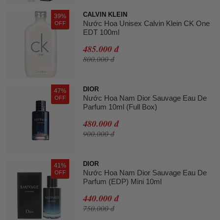
CALVIN KLEIN
39%
Nước Hoa Unisex Calvin Klein CK One
OFF
EDT 100ml
485.000 đ
800.000 đ
DIOR
47%
Nước Hoa Nam Dior Sauvage Eau De
OFF
Parfum 10ml (Full Box)
480.000 đ
900.000 đ
DIOR
41%
Nước Hoa Nam Dior Sauvage Eau De
OFF
Parfum (EDP) Mini 10ml
440.000 đ
750.000 đ