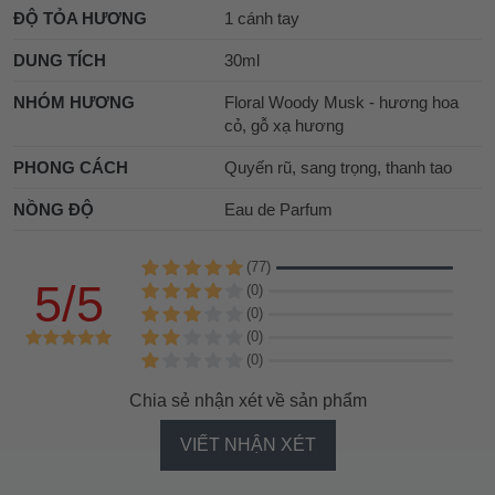
ĐỘ TỎA HƯƠNG
1 cánh tay
DUNG TÍCH
30ml
NHÓM HƯƠNG
Floral Woody Musk - hương hoa
cỏ, gỗ xạ hương
PHONG CÁCH
Quyến rũ, sang trọng, thanh tao
NỒNG ĐỘ
Eau de Parfum
(77)
5/5
(0)
(0)
(0)
(0)
Chia sẻ nhận xét về sản phẩm
VIẾT NHẬN XÉT