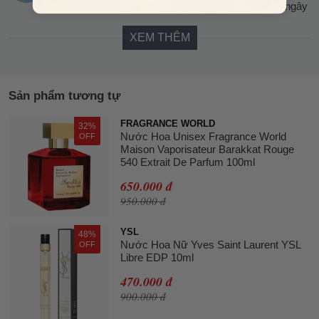
Chai nước hoa đáng mua, mùi hương thơm ngất ngây
XEM THÊM
Sản phẩm tương tự
FRAGRANCE WORLD
32%
Nước Hoa Unisex Fragrance World
OFF
Maison Vaporisateur Barakkat Rouge
540 Extrait De Parfum 100ml
650.000 đ
950.000 đ
YSL
48%
Nước Hoa Nữ Yves Saint Laurent YSL
OFF
Libre EDP 10ml
470.000 đ
900.000 đ