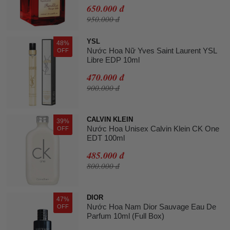
650.000 đ
950.000 đ
YSL
48%
Nước Hoa Nữ Yves Saint Laurent YSL
OFF
Libre EDP 10ml
470.000 đ
900.000 đ
CALVIN KLEIN
39%
Nước Hoa Unisex Calvin Klein CK One
OFF
EDT 100ml
485.000 đ
800.000 đ
DIOR
47%
Nước Hoa Nam Dior Sauvage Eau De
OFF
Parfum 10ml (Full Box)