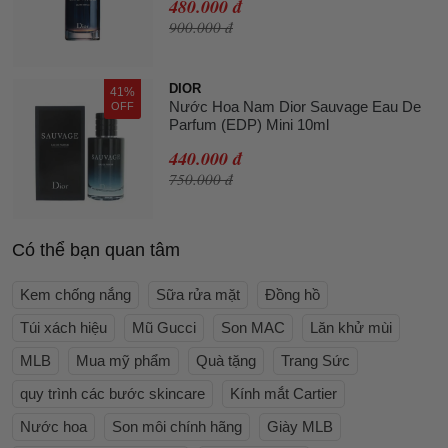
480.000 đ
900.000 đ
DIOR
41%
Nước Hoa Nam Dior Sauvage Eau De
OFF
Parfum (EDP) Mini 10ml
440.000 đ
750.000 đ
Có thể bạn quan tâm
Kem chống nắng
Sữa rửa mặt
Đồng hồ
Túi xách hiệu
Mũ Gucci
Son MAC
Lăn khử mùi
MLB
Mua mỹ phẩm
Quà tặng
Trang Sức
quy trình các bước skincare
Kính mắt Cartier
Nước hoa
Son môi chính hãng
Giày MLB