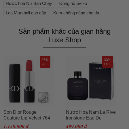
Nước hoa Nữ Bán Chạy
Đồng hồ Seiko
Loa Marshall cao cấp
Kem chống nắng cho da
Sản phẩm khác của gian hàng
Luxe Shop
36%
33%
OFF
OFF
Son Dior Rouge
Nước Hoa Nam La Rive
Couture Lip Velvet 764
Ironstone Eau De
Rouge Gipsy Màu Đỏ
Toilette 100ml
1.150.000 đ
499.000 đ