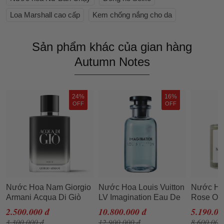
Loa Marshall cao cấp
Kem chống nắng cho da
Sản phẩm khác của gian hàng
Autumn Notes
24%
16%
OFF
OFF
Nước Hoa Nam Giorgio
Nước Hoa Louis Vuitton
Nước Ho
Armani Acqua Di Giò
LV Imagination Eau De
Rose Of 
Parfum 100ml Mạnh Mẽ
Parfum 100ml
EDP 100
2.500.000 đ
10.800.000 đ
5.190.00
3.300.000 đ
12.900.000 đ
8.600.000