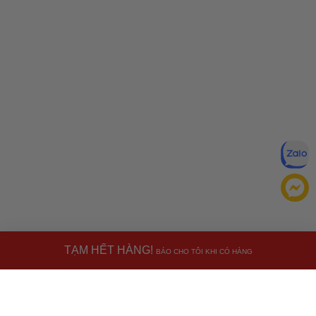
TẠM HẾT HÀNG!
BÁO CHO TÔI KHI CÓ HÀNG
Miễn trừ trách nhiệm:
Mặc dù chúng tôi luôn cố gắng đảm
bảo rằng mọi thông tin đều chính xác, nhưng đôi khi nhà sản
xuất có thể thay đổi danh sách thành phần của sản phẩm.
Bao bì và thành phần trong thực tế có thể khác biệt với
Ưu đãi dành cho bạn