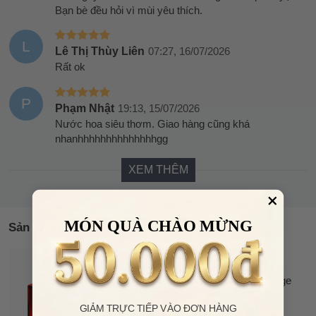
Bạn bè đều hỏi vì mùi yêu thích.
L
Lê Thị Thùy Liên
07:27, 16/07/2026
Rất ok
P
Phạm Nhật
19:13, 15/07/2026
Nước hoa siêu thơm. Giao hàng cũng khá
nhanhhhhhhhhhhhhhhgg
XEM THÊM
MÓN QUÀ CHÀO MỪNG
Sản phẩm tương tự
FRAGRANCE WORLD
32%
Nước Hoa Unisex Fragrance World
OFF
Maison Vaporisateur Barakkat Rouge
540 Extrait De Parfum 100ml
GIẢM TRỰC TIẾP VÀO ĐƠN HÀNG