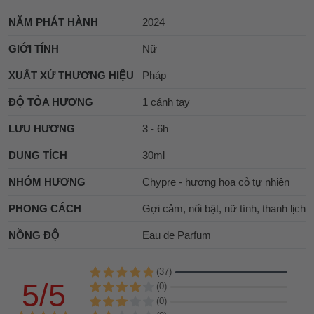
NĂM PHÁT HÀNH
2024
GIỚI TÍNH
Nữ
XUẤT XỨ THƯƠNG HIỆU
Pháp
ĐỘ TỎA HƯƠNG
1 cánh tay
LƯU HƯƠNG
3 - 6h
DUNG TÍCH
30ml
NHÓM HƯƠNG
Chypre - hương hoa cỏ tự nhiên
PHONG CÁCH
Gợi cảm, nổi bật, nữ tính, thanh lịch
NỒNG ĐỘ
Eau de Parfum
(37)
5/5
(0)
(0)