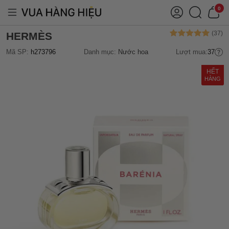
0
HERMÈS
Mã SP:
h273796
Danh mục:
Nước hoa
Lượt mua:
37
HẾT
HÀNG