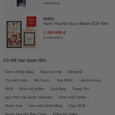
900.000 đ
GUCCI
43%
Nước Hoa Nữ Gucci Bloom EDP 50ml
OFF
1.300.000 đ
2.300.000 đ
Có thể bạn quan tâm
Kem chống nắng
Sữa rửa mặt
Đồng hồ
Túi xách hiệu
Mũ Gucci
Son MAC
Lăn khử mùi
MLB
Mua mỹ phẩm
Quà tặng
Trang Sức
quy trình các bước skincare
Kính mắt Cartier
Nước hoa
Son môi chính hãng
Giày MLB
Nước hoa Nữ Bán Chạy
Đồng hồ Seiko