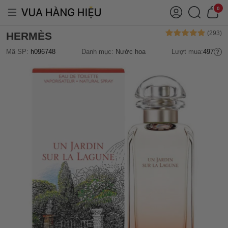
0
HERMÈS
Mã SP:
h096748
Danh mục:
Nước hoa
Lượt mua:
497