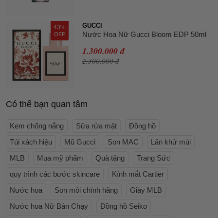
GUCCI
43%
Nước Hoa Nữ Gucci Bloom EDP 50ml
OFF
1.300.000 đ
2.300.000 đ
Có thể bạn quan tâm
Kem chống nắng
Sữa rửa mặt
Đồng hồ
Túi xách hiệu
Mũ Gucci
Son MAC
Lăn khử mùi
MLB
Mua mỹ phẩm
Quà tặng
Trang Sức
quy trình các bước skincare
Kính mắt Cartier
Nước hoa
Son môi chính hãng
Giày MLB
Nước hoa Nữ Bán Chạy
Đồng hồ Seiko