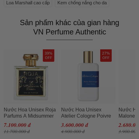
Loa Marshall cao cấp
Kem chống nắng cho da
Sản phẩm khác của gian hàng
VN Perfume Authentic
39%
27%
OFF
OFF
Nước Hoa Unisex Roja
Nước Hoa Unisex
Nước Ho
Parfums A Midsummer
Atelier Cologne Poivre
Malone W
Dream EDP 100ml
Electrique Cologne
Snowdro
7.100.000 đ
3.600.000 đ
2.680.00
Absolue 100ml
11.700.000 đ
4.900.000 đ
3.900.000