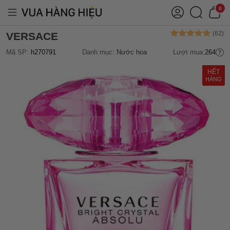
0
VERSACE
Mã SP:
h270791
Danh mục:
Nước hoa
Lượt mua:
264
HẾT
HÀNG