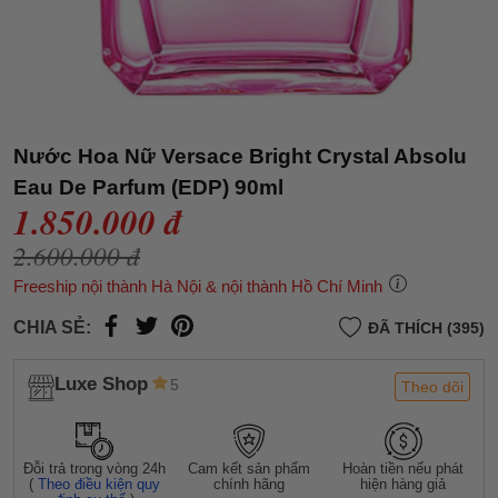
Nước Hoa Nữ Versace Bright Crystal Absolu
Eau De Parfum (EDP) 90ml
1.850.000 đ
2.600.000 đ
Freeship nội thành Hà Nội & nội thành Hồ Chí Minh
CHIA SẺ:
ĐÃ THÍCH (395)
Luxe Shop
5
Theo dõi
Đỗi trả trong vòng 24h
Cam kết sản phẩm
Hoàn tiền nếu phát
(
Theo điều kiện quy
chính hãng
hiện hàng giả