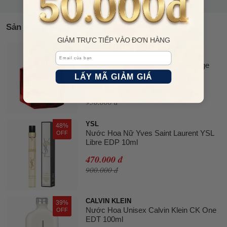
Sản phẩm tương tự
GIẢM TRỰC TIẾP VÀO ĐƠN HÀNG
FRAGRANCE WORLD
32%
Email
Nước Hoa Unisex Fragrance World
OFF
Maison Vaporisateur Barakkat Rouge
540 Extrait De Parfum 100ml
LẤY MÃ GIẢM GIÁ
650.000 đ
950.000 đ
YSL
48%
Nước Hoa Nữ Yves Saint Laurent YSL
OFF
Libre EDP 10ml
470.000 đ
900.000 đ
CALVIN KLEIN
39%
Nước Hoa Unisex Calvin Klein CK One
OFF
EDT 100ml