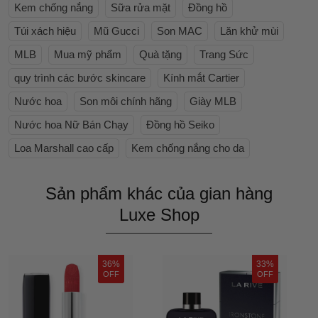
Kem chống nắng
Sữa rửa mặt
Đồng hồ
Túi xách hiệu
Mũ Gucci
Son MAC
Lăn khử mùi
MLB
Mua mỹ phẩm
Quà tặng
Trang Sức
quy trình các bước skincare
Kính mắt Cartier
Nước hoa
Son môi chính hãng
Giày MLB
Nước hoa Nữ Bán Chạy
Đồng hồ Seiko
Loa Marshall cao cấp
Kem chống nắng cho da
Sản phẩm khác của gian hàng
Luxe Shop
36%
33%
OFF
OFF