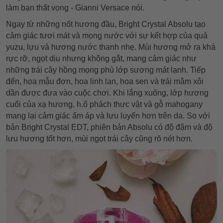
làm bạn thất vọng - Gianni Versace nói.
Ngay từ những nốt hương đầu, Bright Crystal Absolu tạo
cảm giác tươi mát và mọng nước với sự kết hợp của quả
yuzu, lựu và hương nước thanh nhẹ. Mùi hương mở ra khá
rực rỡ, ngọt dịu nhưng không gắt, mang cảm giác như
những trái cây hồng mọng phủ lớp sương mát lạnh. Tiếp
đến, hoa mẫu đơn, hoa linh lan, hoa sen và trái mâm xôi
dần được đưa vào cuộc chơi. Khi lắng xuống, lớp hương
cuối của xạ hương, h.ổ phách thực vật và gỗ mahogany
mang lại cảm giác ấm áp và lưu luyến hơn trên da. So với
bản Bright Crystal EDT, phiên bản Absolu có độ đậm và độ
lưu hương tốt hơn, mùi ngọt trái cây cũng rõ nét hơn.