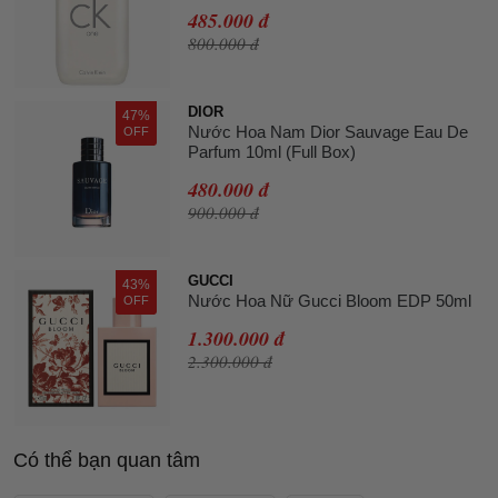
485.000 đ
800.000 đ
DIOR
47%
Nước Hoa Nam Dior Sauvage Eau De
OFF
Parfum 10ml (Full Box)
480.000 đ
900.000 đ
GUCCI
43%
Nước Hoa Nữ Gucci Bloom EDP 50ml
OFF
1.300.000 đ
2.300.000 đ
Có thể bạn quan tâm