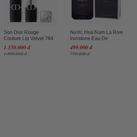
Son Dior Rouge
Nước Hoa Nam La Rive
Couture Lip Velvet 764
Ironstone Eau De
Rouge Gipsy Màu Đỏ
Toilette 100ml
1.150.000 đ
499.000 đ
Hồng
1.800.000 đ
750.000 đ