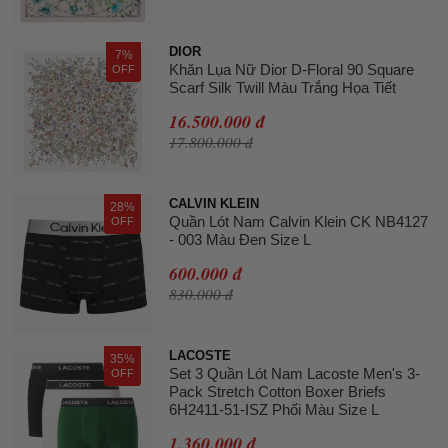
DIOR
7%
Khăn Lụa Nữ Dior D-Floral 90 Square
OFF
Scarf Silk Twill Màu Trắng Họa Tiết
16.500.000 đ
17.800.000 đ
CALVIN KLEIN
28%
Quần Lót Nam Calvin Klein CK NB4127
OFF
- 003 Màu Đen Size L
600.000 đ
830.000 đ
LACOSTE
35%
Set 3 Quần Lót Nam Lacoste Men's 3-
OFF
Pack Stretch Cotton Boxer Briefs
6H2411-51-ISZ Phối Màu Size L
1.360.000 đ