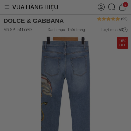
0
DOLCE & GABBANA
Mã SP:
h117769
Danh mục:
Thời trang
Lượt mua:
53
18%
OFF