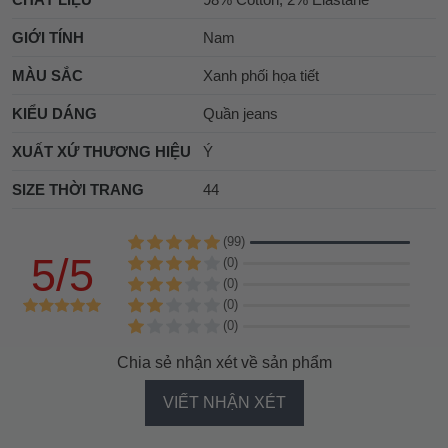
GIỚI TÍNH
Nam
MÀU SẮC
Xanh phối họa tiết
KIỂU DÁNG
Quần jeans
XUẤT XỨ THƯƠNG HIỆU
Ý
SIZE THỜI TRANG
44
(99)
5/5
(0)
(0)
(0)
(0)
Chia sẻ nhận xét về sản phẩm
VIẾT NHẬN XÉT