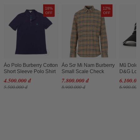
18%
12%
OFF
OFF
Áo Polo Burberry Cotton
Áo Sơ Mi Nam Burberry
Mũ Dolc
Short Sleeve Polo Shirt
Small Scale Check
D&G Log
Màu Tím
Stretch Cotton Shirt
Đen Siz
4.500.000 đ
7.800.000 đ
6.100.00
8020966 Màu Nâu Nhạt
5.500.000 đ
8.900.000 đ
6.900.000
Size XS