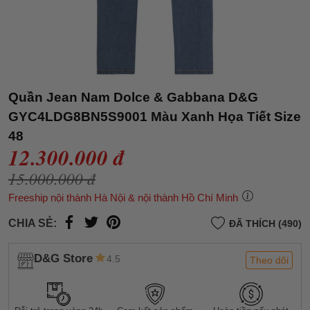
Quần Jean Nam Dolce & Gabbana D&G
GYC4LDG8BN5S9001 Màu Xanh Họa Tiết Size
48
12.300.000 đ
15.000.000 đ
Freeship nội thành Hà Nội & nội thành Hồ Chí Minh
CHIA SẺ:
ĐÃ THÍCH (490)
D&G Store
4.5
Theo dõi