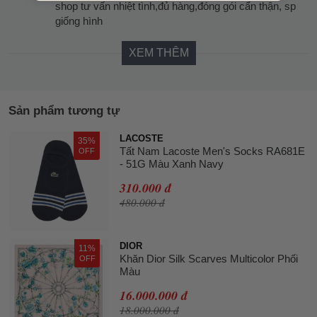
shop tư vấn nhiệt tình,đủ hàng,đóng gói cẩn thận, sp
giống hình
XEM THÊM
Sản phẩm tương tự
LACOSTE
35%
Tất Nam Lacoste Men's Socks RA681E
OFF
- 51G Màu Xanh Navy
310.000 đ
480.000 đ
DIOR
11%
Khăn Dior Silk Scarves Multicolor Phối
OFF
Màu
16.000.000 đ
18.000.000 đ