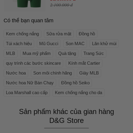
2.100.000 đ
Có thể bạn quan tâm
Kem chống nắng
Sữa rửa mặt
Đồng hồ
Túi xách hiệu
Mũ Gucci
Son MAC
Lăn khử mùi
MLB
Mua mỹ phẩm
Quà tặng
Trang Sức
quy trình các bước skincare
Kính mắt Cartier
Nước hoa
Son môi chính hãng
Giày MLB
Nước hoa Nữ Bán Chạy
Đồng hồ Seiko
Loa Marshall cao cấp
Kem chống nắng cho da
Sản phẩm khác của gian hàng
D&G Store