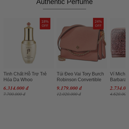
Authentic Perfume
18%
24%
OFF
OFF
Tinh Chất Hỗ Trợ Trẻ
Túi Đeo Vai Tory Burch
Ví Micha
Hóa Da Whoo
Robinson Convertible
Barbara 
Cheonyuldan
Shoulder Bag- Tramonto
Metallic
6.314.000 đ
9.179.000 đ
2.734.00
Regenerating Essence
Cho Nữ
Rose Go
7.700.000 đ
12.020.000 đ
4.620.000