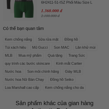
6H2411-51-ISZ Phối Màu Size L
1.360.000 đ
2.100.000 đ
Có thể bạn quan tâm
Kem chống nắng
Sữa rửa mặt
Đồng hồ
Túi xách hiệu
Mũ Gucci
Son MAC
Lăn khử mùi
MLB
Mua mỹ phẩm
Quà tặng
Trang Sức
quy trình các bước skincare
Kính mắt Cartier
Nước hoa
Son môi chính hãng
Giày MLB
Nước hoa Nữ Bán Chạy
Đồng hồ Seiko
Loa Marshall cao cấp
Kem chống nắng cho da
Sản phẩm khác của gian hàng