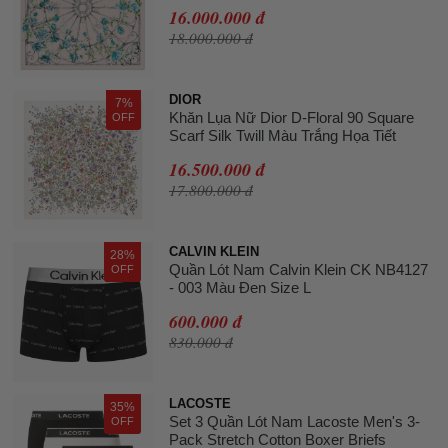
16.000.000 đ
18.000.000 đ
DIOR
7%
Khăn Lụa Nữ Dior D-Floral 90 Square
OFF
Scarf Silk Twill Màu Trắng Họa Tiết
16.500.000 đ
17.800.000 đ
CALVIN KLEIN
28%
Quần Lót Nam Calvin Klein CK NB4127
OFF
- 003 Màu Đen Size L
600.000 đ
830.000 đ
LACOSTE
35%
Set 3 Quần Lót Nam Lacoste Men's 3-
OFF
Pack Stretch Cotton Boxer Briefs