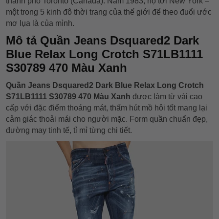
thành phố Toronto (Canada). Năm 1983, họ tới New York –
một trong 5 kinh đô thời trang của thế giới để theo đuổi ước
mơ lụa là của mình.
Mô tả Quần Jeans Dsquared2 Dark
Blue Relax Long Crotch S71LB1111
S30789 470 Màu Xanh
Quần Jeans Dsquared2 Dark Blue Relax Long Crotch
S71LB1111 S30789 470 Màu Xanh
được làm từ vải cao
cấp với đặc điểm thoáng mát, thấm hút mồ hôi tốt mang lại
cảm giác thoải mái cho người mặc. Form quần chuẩn đẹp,
đường may tinh tế, tỉ mỉ từng chi tiết.