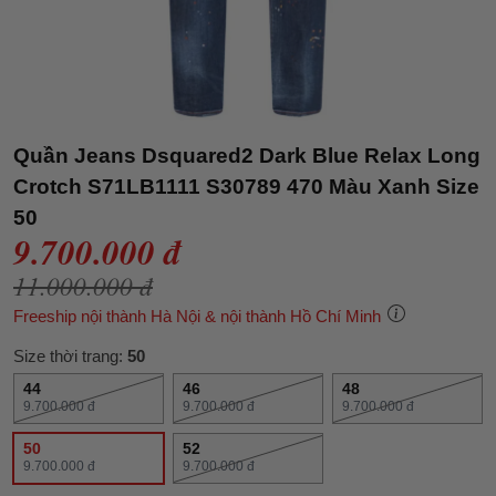
Quần Jeans Dsquared2 Dark Blue Relax Long
Crotch S71LB1111 S30789 470 Màu Xanh Size
50
9.700.000 đ
11.000.000 đ
Freeship nội thành Hà Nội & nội thành Hồ Chí Minh
Size thời trang:
50
44
46
48
9.700.000 đ
9.700.000 đ
9.700.000 đ
50
52
9.700.000 đ
9.700.000 đ