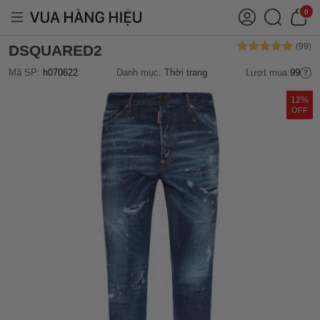
0
DSQUARED2
Mã SP:
h070622
Danh mục:
Thời trang
Lượt mua:
99
12%
OFF