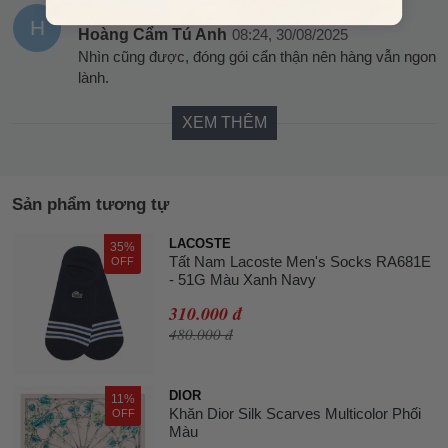
H
Hoàng Cẩm Tú Anh
08:24, 30/08/2025
Nhìn cũng được, đóng gói cẩn thận nên hàng vẫn ngon
lành.
XEM THÊM
Sản phẩm tương tự
LACOSTE
35%
Tất Nam Lacoste Men's Socks RA681E
OFF
- 51G Màu Xanh Navy
310.000 đ
480.000 đ
DIOR
11%
Khăn Dior Silk Scarves Multicolor Phối
OFF
Màu