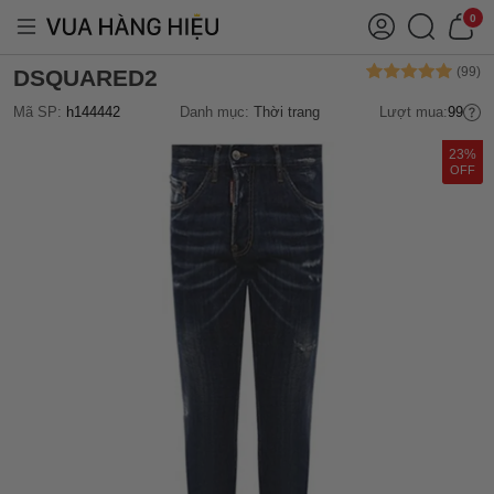
0
DSQUARED2
Mã SP:
h144442
Danh mục:
Thời trang
Lượt mua:
99
23%
OFF