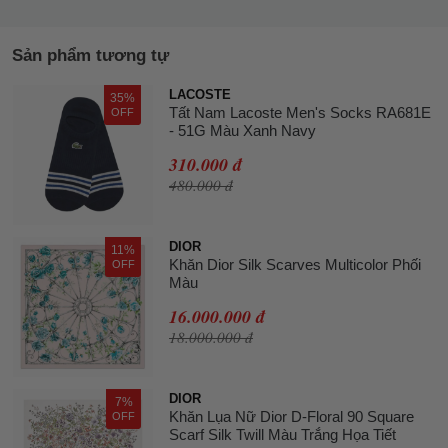
Sản phẩm tương tự
LACOSTE
35%
Tất Nam Lacoste Men's Socks RA681E
OFF
- 51G Màu Xanh Navy
310.000 đ
480.000 đ
DIOR
11%
Khăn Dior Silk Scarves Multicolor Phối
OFF
Màu
16.000.000 đ
18.000.000 đ
DIOR
7%
Khăn Lụa Nữ Dior D-Floral 90 Square
OFF
Scarf Silk Twill Màu Trắng Họa Tiết