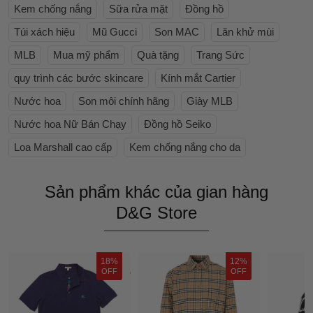
Kem chống nắng
Sữa rửa mặt
Đồng hồ
Túi xách hiệu
Mũ Gucci
Son MAC
Lăn khử mùi
MLB
Mua mỹ phẩm
Quà tặng
Trang Sức
quy trình các bước skincare
Kính mắt Cartier
Nước hoa
Son môi chính hãng
Giày MLB
Nước hoa Nữ Bán Chạy
Đồng hồ Seiko
Loa Marshall cao cấp
Kem chống nắng cho da
Sản phẩm khác của gian hàng
D&G Store
18%
12%
OFF
OFF