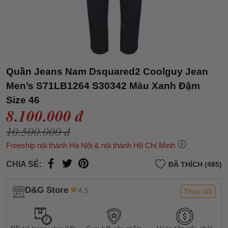
Quần Jeans Nam Dsquared2 Coolguy Jean
Men’s S71LB1264 S30342 Màu Xanh Đậm
Size 46
8.100.000 đ
10.500.000 đ
Freeship nội thành Hà Nội & nội thành Hồ Chí Minh
CHIA SẺ:
ĐÃ THÍCH (485)
D&G Store
4.5
Theo dõi