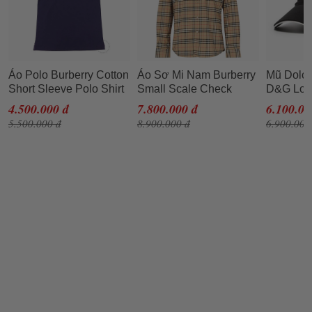
Áo Polo Burberry Cotton
Áo Sơ Mi Nam Burberry
Mũ Dolc
Short Sleeve Polo Shirt
Small Scale Check
D&G Log
Màu Tím
Stretch Cotton Shirt
Đen Siz
4.500.000 đ
7.800.000 đ
6.100.00
8020966 Màu Nâu Nhạt
5.500.000 đ
8.900.000 đ
6.900.000
Size XS