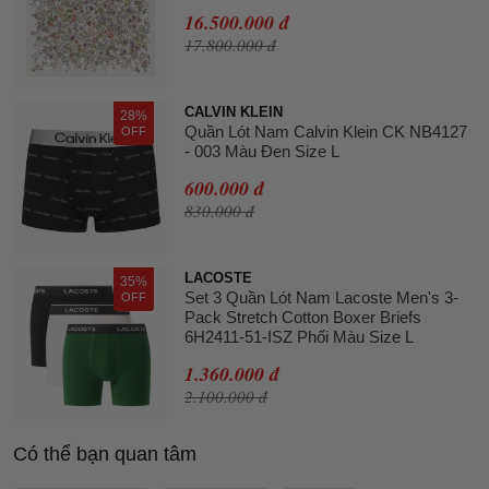
16.500.000 đ
17.800.000 đ
CALVIN KLEIN
28%
Quần Lót Nam Calvin Klein CK NB4127
OFF
- 003 Màu Đen Size L
600.000 đ
830.000 đ
LACOSTE
35%
Set 3 Quần Lót Nam Lacoste Men's 3-
OFF
Pack Stretch Cotton Boxer Briefs
6H2411-51-ISZ Phối Màu Size L
1.360.000 đ
2.100.000 đ
Có thể bạn quan tâm