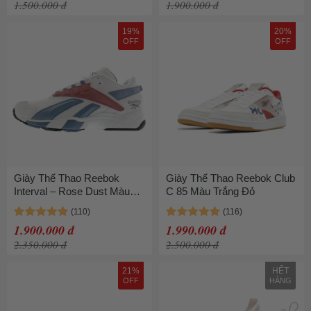
1.500.000 đ
1.900.000 đ
19%
20%
OFF
OFF
Giày Thể Thao Reebok
Giày Thể Thao Reebok Club
Interval – Rose Dust Màu
C 85 Màu Trắng Đỏ
Trắng Phối Màu Size 36
1.900.000 đ
1.990.000 đ
2.350.000 đ
2.500.000 đ
21%
HẾT
OFF
HÀNG