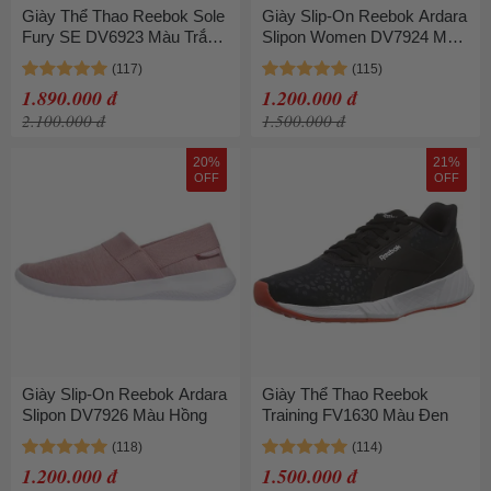
Giày Thể Thao Reebok Sole
Giày Slip-On Reebok Ardara
Fury SE DV6923 Màu Trắng
Slipon Women DV7924 Màu
Size 36
Xám Size 35.5
1.890.000 đ
1.200.000 đ
2.100.000 đ
1.500.000 đ
20%
21%
OFF
OFF
Giày Slip-On Reebok Ardara
Giày Thể Thao Reebok
Slipon DV7926 Màu Hồng
Training FV1630 Màu Đen
1.200.000 đ
1.500.000 đ