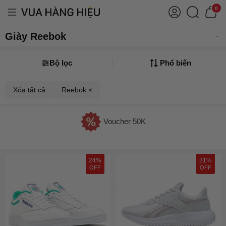
0
Giày Reebok
Bộ lọc
Phổ biến
Xóa tất cả
Reebok ×
Voucher 50K
24%
31%
OFF
OFF