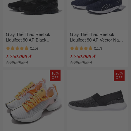
Giày Thể Thao Reebok
Giày Thể Thao Reebok
Liquifect 90 AP Black
Liqulfect 90 AP Vector Navy
FY1912 Màu Đen
GW4932
1.750.000 đ
1.750.000 đ
1.990.000 đ
1.990.000 đ
10%
20%
OFF
OFF