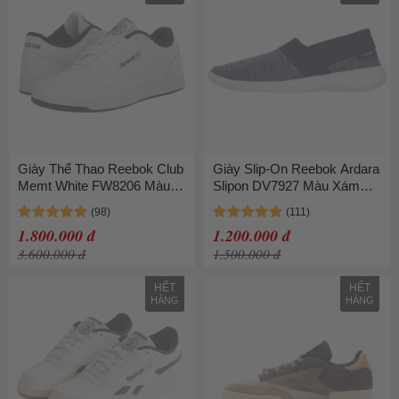
Giày Thể Thao Reebok Club
Giày Slip-On Reebok Ardara
Memt White FW8206 Màu
Slipon DV7927 Màu Xám
Trắng Size 38.5
Xanh Size 37.5
1.800.000 đ
1.200.000 đ
3.600.000 đ
1.500.000 đ
HẾT
HẾT
HÀNG
HÀNG