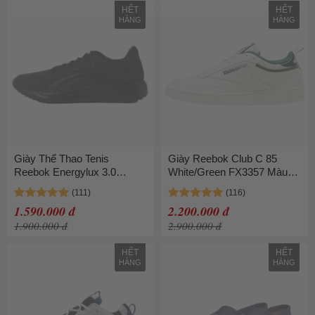
HẾT
HẾT
HÀNG
HÀNG
Giày Thể Thao Tenis
Giày Reebok Club C 85
Reebok Energylux 3.0
White/Green FX3357 Màu
GY0154 Màu Đen Size 42
Trắng Xanh
1.590.000 đ
2.200.000 đ
1.900.000 đ
2.900.000 đ
HẾT
HẾT
HÀNG
HÀNG