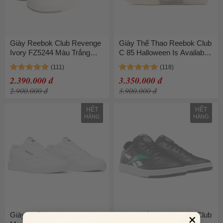
Giày Reebok Club Revenge
Giày Thể Thao Reebok Club
Ivory FZ5244 Màu Trắng
C 85 Halloween Is Available
Xanh
Overseas BS7496
2.390.000 đ
3.350.000 đ
2.900.000 đ
3.900.000 đ
HẾT
HẾT
HÀNG
HÀNG
Giày Thể Thao Reebok Club
Giày Thể Thao Reebok Club