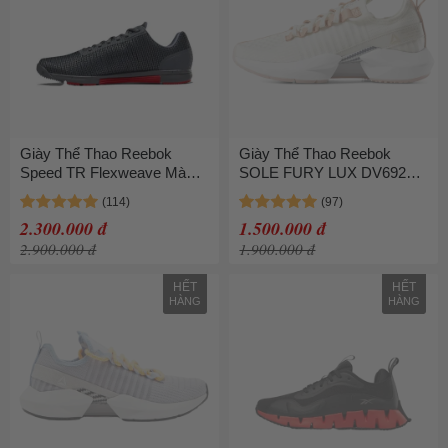
Giày Thể Thao Reebok
Giày Thể Thao Reebok
Speed TR Flexweave Màu
SOLE FURY LUX DV6926
Xám Phối Cam
Màu Trắng Đục
2.300.000 đ
1.500.000 đ
2.900.000 đ
1.900.000 đ
HẾT
HẾT
HÀNG
HÀNG