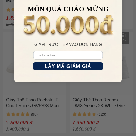
Memt White Clover Green
Classic Vector Màu Đen
FW8207 Màu Trắng Size 40
MÓN QUÀ CHÀO MỪNG
1.850.000 đ
1.990.000 đ
2.400.000 đ
2.500.000 đ
HẾT
HẾT
HÀNG
HÀNG
GIẢM TRỰC TIẾP VÀO ĐƠN HÀNG
Email
LẤY MÃ GIẢM GIÁ
Giày Thể Thao Reebok LT
Giày Thể Thao Reebok
Court Shoes GV6933 Màu
DMX Series 2K White Grey
Trắng - Xanh
DV9724 Màu Trắng
2.600.000 đ
1.350.000 đ
3.400.000 đ
1.650.000 đ