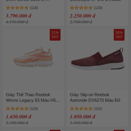
EH3389 Rungning
3.790.000 đ
2.250.000 đ
4.350.000 đ
2.700.000 đ
21%
30%
OFF
OFF
Giày Thể Thao Reebok
Giày Slip-on Reebok
Wmns Legacy 83 Màu Hồng
Astroride DV6270 Màu Đỏ
Cam
1.650.000 đ
1.050.000 đ
2.100.000 đ
1.490.000 đ