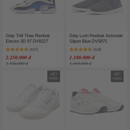
Giày Thể Thao Reebok
Giày Lười Reebok Astroride
Electro 3D 97 DV8227
Slipon Blue DV5875
2.250.000 đ
1.180.000 đ
2.700.000 đ
1.390.000 đ
HẾT
HẾT
HÀNG
HÀNG