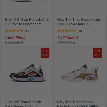
Giày Thể Thao Reebok Club
Giày Thể Thao Reebok Lite
C 85 White Fluorescent
3.0 H00894 Màu Ghi
Green FW7786 Màu Trắng
Xanh Size 34
1.600.000 đ
1.275.000 đ
2.100.000 đ
1.850.000 đ
13%
17%
OFF
OFF
Giày Thể Thao Reebok
Giày Thể Thao Reebok
DMX Series 1200 LT
Electrolyte 97 OG DV8653