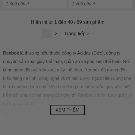
2.800.000 đ
2.400.000 đ
Hiển thị từ 1 đến 40 / 69 sản phẩm
1
2
Trang tiếp >
Reebok
là thương hiệu thuộc công ty Adidas (Đức), công ty
chuyên sản xuất giày thể thao, quần áo và phụ kiện thể thao. Nổi
tiếng hàng đầu về sản xuất giày thể thao, Reebok đã mang đến
kiểu dáng cá tính, công nghệ vượt bậc được người tiêu dùng khá
là ưa chuộng hiện nay. Nếu bạn đang tìm kiếm mẫu giày với thiết
kế thoải mái, có thể mang cả ngày thì Reebok chính là sự gợi ý lý
tưởng hoàn hảo.
XEM THÊM
Giày Reebok là gì?
Giày Reebok
là những sản phẩm giày thể thao, luôn mang đến