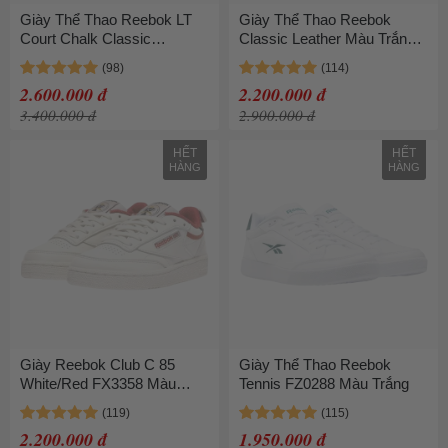
Giày Thể Thao Reebok LT
Giày Thể Thao Reebok
Court Chalk Classic
Classic Leather Màu Trắng
Burgundy FZ6006 Màu
Sữa
Trắng - Đỏ Size 36
2.600.000 đ
2.200.000 đ
3.400.000 đ
2.900.000 đ
HẾT
HẾT
HÀNG
HÀNG
Giày Reebok Club C 85
Giày Thể Thao Reebok
White/Red FX3358 Màu
Tennis FZ0288 Màu Trắng
Trắng Đỏ
2.200.000 đ
1.950.000 đ