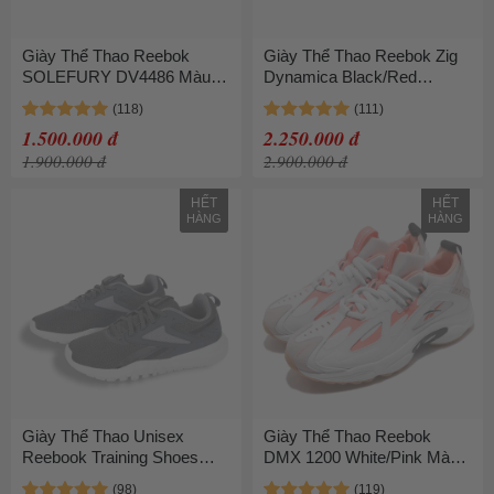
Giày Thể Thao Reebok
Giày Thể Thao Reebok Zig
SOLEFURY DV4486 Màu
Dynamica Black/Red
Xám Xanh
FY7054 Màu Đen Đỏ
1.500.000 đ
2.250.000 đ
1.900.000 đ
2.900.000 đ
HẾT
HẾT
HÀNG
HÀNG
Giày Thể Thao Unisex
Giày Thể Thao Reebok
Reebook Training Shoes
DMX 1200 White/Pink Màu
Flexagon Energy TR 4.0
Trắng Phối Hồng