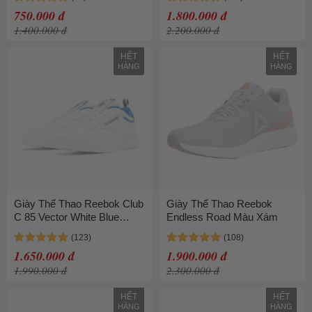
Textile Chunky Sole High
750.000 đ
1.800.000 đ
Neck Lace Up Grey Màu
1.400.000 đ
2.200.000 đ
Xám Size 38
HẾT
HẾT
HÀNG
HÀNG
Giày Thể Thao Reebok Club
Giày Thể Thao Reebok
C 85 Vector White Blue
Endless Road Màu Xám
FX3359 Màu Trắng
1.650.000 đ
1.900.000 đ
1.990.000 đ
2.300.000 đ
HẾT
HẾT
HÀNG
HÀNG