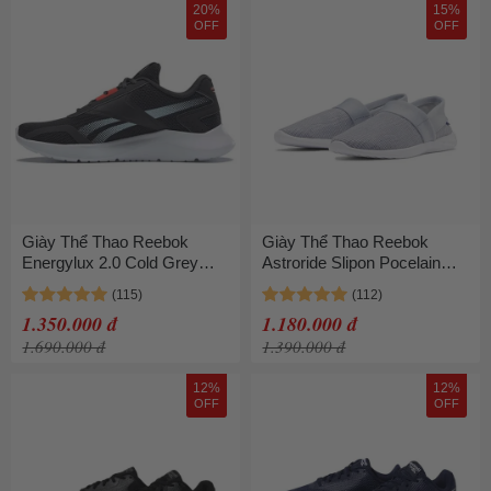
20%
15%
OFF
OFF
Giày Thể Thao Reebok
Giày Thể Thao Reebok
Energylux 2.0 Cold Grey
Astroride Slipon Pocelain
EG8568 Màu Xám Đen Size
DV5878
37
1.350.000 đ
1.180.000 đ
1.690.000 đ
1.390.000 đ
12%
12%
OFF
OFF