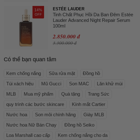
ESTÉE LAUDER
14%
Tinh Chất Phục Hồi Da Ban Đêm Estée
OFF
Lauder Advanced Night Repair Serum
100ml
2.850.000 đ
3.300.000 đ
Có thể bạn quan tâm
Kem chống nắng
Sữa rửa mặt
Đồng hồ
Túi xách hiệu
Mũ Gucci
Son MAC
Lăn khử mùi
MLB
Mua mỹ phẩm
Quà tặng
Trang Sức
quy trình các bước skincare
Kính mắt Cartier
Nước hoa
Son môi chính hãng
Giày MLB
Nước hoa Nữ Bán Chạy
Đồng hồ Seiko
Loa Marshall cao cấp
Kem chống nắng cho da