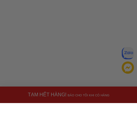
TẠM HẾT HÀNG!
BÁO CHO TÔI KHI CÓ HÀNG
Miễn trừ trách nhiệm:
Mặc dù chúng tôi luôn cố gắng đảm
bảo rằng mọi thông tin đều chính xác, nhưng đôi khi nhà sản
xuất có thể thay đổi danh sách thành phần của sản phẩm.
Bao bì và thành phần trong thực tế có thể khác biệt với
Ưu đãi dành cho bạn
những gì được mô tả trên website. Chúng tôi khuyến cáo
Miễn phí giao hàng
30.000đ
cho đơn hàng từ
500.000đ
(Áp
bạn không nên chỉ dựa trên thông tin được ghi trên website,