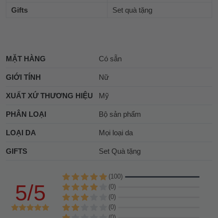
Gifts
Set quà tặng
MẶT HÀNG
Có sẵn
GIỚI TÍNH
Nữ
XUẤT XỨ THƯƠNG HIỆU
Mỹ
PHÂN LOẠI
Bộ sản phẩm
LOẠI DA
Mọi loại da
GIFTS
Set Quà tặng
(100)
5/5
(0)
(0)
(0)
(0)