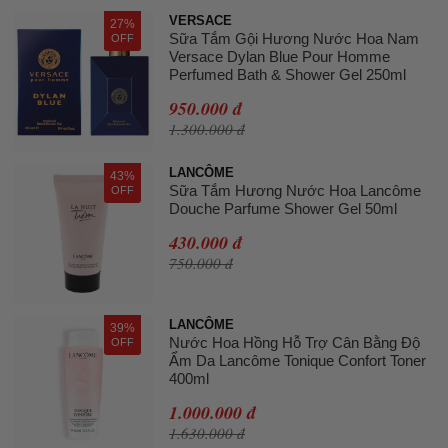
VERSACE
27%
Sữa Tắm Gội Hương Nước Hoa Nam
OFF
Versace Dylan Blue Pour Homme
Perfumed Bath & Shower Gel 250ml
950.000 đ
1.300.000 đ
LANCÔME
43%
Sữa Tắm Hương Nước Hoa Lancôme
OFF
Douche Parfume Shower Gel 50ml
430.000 đ
750.000 đ
LANCÔME
39%
Nước Hoa Hồng Hỗ Trợ Cân Bằng Độ
OFF
Ẩm Da Lancôme Tonique Confort Toner
400ml
1.000.000 đ
1.630.000 đ