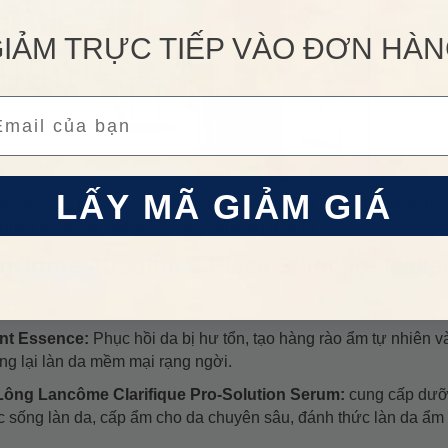
IẢM TRỰC TIẾP VÀO ĐƠN HÀ
ail
LẤY MÃ GIẢM GIÁ
g cũng nổi tiếng với những chiến dịch quảng bá, marketing đì
ười nổi tiếng, nghệ sĩ có ảnh hưởng đến xã hội.
anCôme Absolue 6 Piece Skincare Make
nt Essence:
Phục hồi da bị hư tổn, tạo hàng rào ẩm tự nhiên và
ng lại làn da mềm mại rạng ngời.
ông Lancôme Clarifique Pro-Solution Serum:
cung cấp dưỡ
c sống làn da, cấp ẩm cho da chuyên sâu, đánh thức làn da ẩm