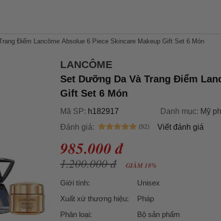
rang Điểm Lancôme Absolue 6 Piece Skincare Makeup Gift Set 6 Món
LANCÔME
Set Dưỡng Da Và Trang Điểm Lan
Gift Set 6 Món
Mã SP:
h182917
Danh mục:
Mỹ p
Đánh giá:
Viết đánh giá
985.000 đ
1.200.000 đ
GIẢM 18%
Giới tính:
Unisex
Xuất xứ thương hiệu:
Pháp
Phân loại:
Bộ sản phẩm