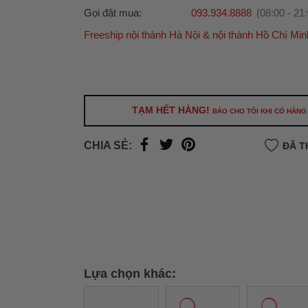
Gọi đặt mua:
093.934.8888
(08:00 - 21
Freeship nội thành Hà Nội & nội thành Hồ Chí Min
Ưu đãi dành cho bạn
Miễn phí giao hàng
30.000đ
cho đơn hàng từ
500.000đ
(Áp dụng tại nội thành Hà Nội & nội
Hồ Chí Minh).
TẠM HẾT HÀNG!
BÁO CHO TÔI KHI CÓ HÀNG
Lưu ý: Với các đơn hàng tại nội thành
Hà Nộ
thành
Hồ Chí Minh
, khách hàng muốn giao 
CHIA SẺ:
ĐÃ T
trong ngày hoặc Đơn hàng giao hỏa tốc theo
của khách hàng phí vận chuyển sẽ được thô
và áp dụng theo cước phí của đơn vị vận chu
thời điểm đó.
Xem chi tiết →
Lựa chọn khác: