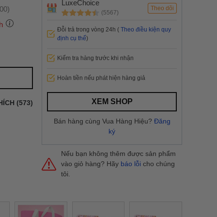
LuxeChoice
:00)
Theo dõi
(5567)
h
Đỗi trả trong vòng 24h (
Theo điều kiện quy
định cụ thể
)
Kiểm tra hàng trước khi nhận
 thành
Hoàn tiền nếu phát hiện hàng giả
i
và nội
nhanh
XEM SHOP
HÍCH (573)
 yêu cầu
ng báo
Bán hàng cùng Vua Hàng Hiệu?
Đăng
yển tại
ký
Nếu bạn không thêm được sản phẩm
vào giỏ hàng? Hãy
báo lỗi
cho chúng
tôi.