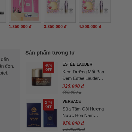
1.350.000 đ
3.350.000 đ
4.800.000 đ
Sản phẩm tương tự
 đến
ESTÉE LAUDER
46%
ăn đón.
OFF
Kem Dưỡng Mắt Ban
biệt.
Đêm Estée Lauder
Advanced Night Repair
325.000 đ
Eye 5ml Không Hộp
600.000 đ
VERSACE
27%
OFF
Sữa Tắm Gội Hương
Nước Hoa Nam
Versace Dylan Blue
950.000 đ
Pour Homme Perfumed
1.300.000 đ