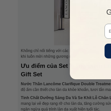
G
Em
Không chỉ nổi tiếng với các sản phẩm làm đẹp, hãn
khi luôn mời những gương mặt đại diện là những ng
Ưu điểm của Set Trang Điểm L
Gift Set
Nước Thần Lancôme Clarifique Double Treatme
độ ẩm cần thiết cho làn da khỏe khoắn, tươi tắn ma
Tinh Chất Dưỡng Sáng Da Và Se Khít Lỗ Chân L
mang lại vẻ đẹp rạng rỡ cho làn da, tăng cường sứ
ngăn ngừa quá trình làn da xuất hiện tuổi tác.