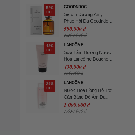
Bath & Shower Gel
GOODNDOC
52%
250ml
OFF
Serum Dưỡng Ẩm,
Phục Hồi Da Goodndoc
Hydra B5 30ml
580.000 đ
1.200.000 đ
LANCÔME
43%
OFF
Sữa Tắm Hương Nước
Hoa Lancôme Douche
Parfume Shower Gel
430.000 đ
50ml
750.000 đ
LANCÔME
39%
OFF
Nước Hoa Hồng Hỗ Trợ
Cân Bằng Độ Ẩm Da
Lancôme Tonique
1.000.000 đ
Confort Toner 400ml
1.630.000 đ