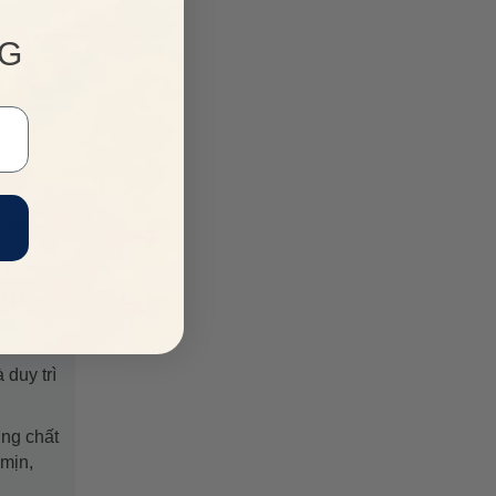
NG
nh đám
up
 duy trì
ng chất
 mịn,