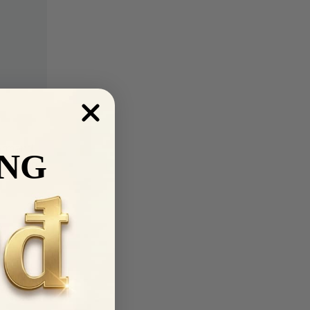
 Armand
NG
á đắt đỏ