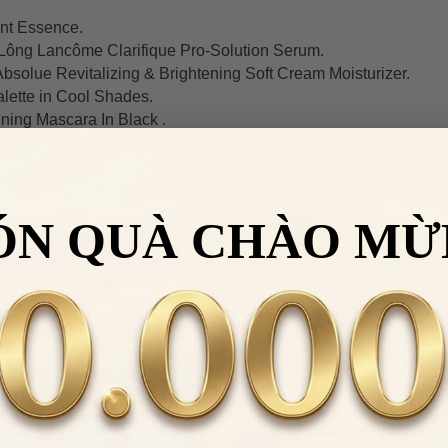
nt Essence.
ông Lancôme Clarifique Pro-Solution Serum.
lue Revitalizing & Brightening Soft Cream Moisturizer.
ette in Cool Shades.
ning Mascara In Black .
ếng
hành lập vào năm 1935 bởi nhà sáng chế nước hoa nổi tiếng
ÓN QUÀ CHÀO MỪ
u
mỹ phẩm nổi tiếng
của Pháp hiện nay, mặc dù có giá thành kh
 top những
dòng mỹ phẩm
bán chạy trên thị trường.