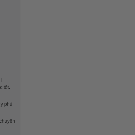
i
 tốt.
ly phủ
 chuyến