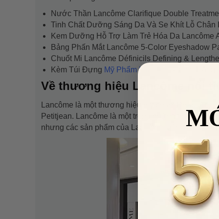
Nước Thần Lancôme Clarifique Double Treatme
Tinh Chất Dưỡng Sáng Da Và Se Khít Lỗ Chân L
Kem Dưỡng Hỗ Trợ Làm Trẻ Hóa Da Lancôme Abso
Bảng Phấn Mắt Lancôme 5-Color Eyeshadow Pal
Chuốt Mi Lancôme Définicils Defining & Lengthe
Kèm Túi Đựng
Mỹ Phẩm Lancôme
Chính Hãng.
Về thương hiệu Lancôme nổi ti
Lancôme là một thương hiệu mỹ phẩm Pháp được t
M
Petitjean. Lancôme là một trong những thương hiệ
nhưng các sản phẩm của Lancôme luôn nằm trong