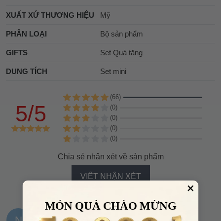
XUẤT XỨ THƯƠNG HIỆU
Mỹ
PHÂN LOẠI
Bộ sản phẩm
GIFTS
Set Quà tặng
DUNG TÍCH
Set mini
(66)
5/5
(0)
(0)
(0)
(0)
Chia sẻ nhận xét về sản phẩm
VIẾT NHẬN XÉT
MÓN QUÀ CHÀO MỪNG
N