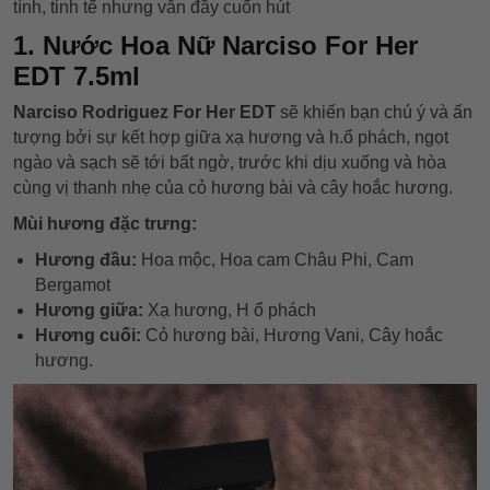
tính, tinh tế nhưng vẫn đầy cuốn hút
1. Nước Hoa Nữ Narciso For Her
EDT 7.5ml
Narciso Rodriguez For Her EDT
sẽ khiến bạn chú ý và ấn
tượng bởi sự kết hợp giữa xạ hương và h.ổ phách, ngọt
ngào và sạch sẽ tới bất ngờ, trước khi dịu xuống và hòa
cùng vị thanh nhẹ của cỏ hương bài và cây hoắc hương.
Mùi hương đặc trưng:
Hương đầu:
Hoa mộc, Hoa cam Châu Phi, Cam
Bergamot
Hương giữa:
Xạ hương, H ổ phách
Hương cuối:
Cỏ hương bài, Hương Vani, Cây hoắc
hương.