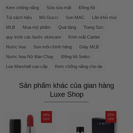
Kem chống nắng
Sữa rửa mặt
Đồng hồ
Túi xách hiệu
Mũ Gucci
Son MAC
Lăn khử mùi
MLB
Mua mỹ phẩm
Quà tặng
Trang Sức
quy trình các bước skincare
Kính mắt Cartier
Nước hoa
Son môi chính hãng
Giày MLB
Nước hoa Nữ Bán Chạy
Đồng hồ Seiko
Loa Marshall cao cấp
Kem chống nắng cho da
Sản phẩm khác của gian hàng
Luxe Shop
36%
33%
OFF
OFF