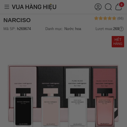
0
NARCISO
Mã SP:
h269674
Danh mục:
Nước hoa
Lượt mua:
269
HẾT
HÀNG