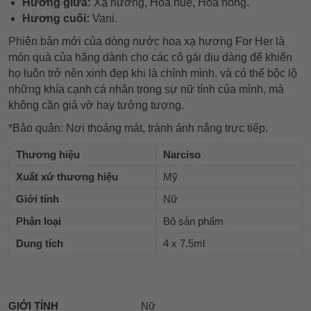
Hương giữa:
Xạ hương, Hoa huệ, Hoa hồng.
Hương cuối:
Vani.
Phiên bản mới của dòng nước hoa xạ hương For Her là
món quà của hãng dành cho các cô gái dịu dàng để khiến
họ luôn trở nên xinh đẹp khi là chính mình. và có thể bộc lộ
những khía cạnh cá nhân trong sự nữ tính của mình, mà
không cần giả vờ hay tưởng tượng.
*Bảo quản: Nơi thoáng mát, tránh ánh nắng trực tiếp.
Thương hiệu
Narciso
Xuất xứ thương hiệu
Mỹ
Giới tính
Nữ
Phân loại
Bộ sản phẩm
Dung tích
4 x 7.5ml
GIỚI TÍNH
Nữ