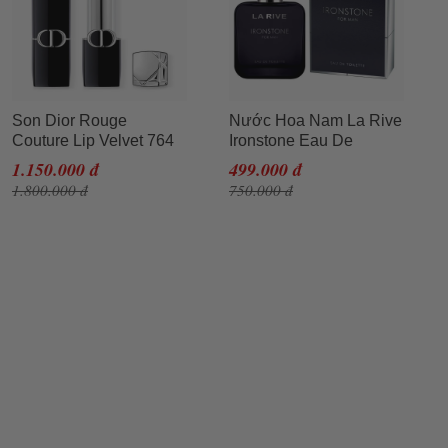
Son Dior Rouge
Nước Hoa Nam La Rive
Couture Lip Velvet 764
Ironstone Eau De
Rouge Gipsy Màu Đỏ
Toilette 100ml
1.150.000 đ
499.000 đ
Hồng
1.800.000 đ
750.000 đ