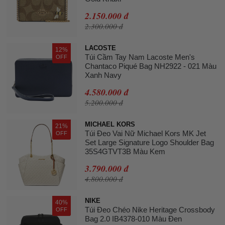
2.150.000 đ
2.300.000 đ
LACOSTE
12%
Túi Cầm Tay Nam Lacoste Men's
OFF
Chantaco Piqué Bag NH2922 - 021 Màu
Xanh Navy
4.580.000 đ
5.200.000 đ
MICHAEL KORS
21%
Túi Đeo Vai Nữ Michael Kors MK Jet
OFF
Set Large Signature Logo Shoulder Bag
35S4GTVT3B Màu Kem
3.790.000 đ
4.800.000 đ
NIKE
40%
Túi Đeo Chéo Nike Heritage Crossbody
OFF
Bag 2.0 IB4378-010 Màu Đen