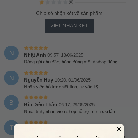
(0)
Chia sẻ nhận xét về sản phẩm
VIẾT NHẬN XÉT
N
Nhật Anh
09:57, 13/06/2025
Đóng gói chu đáo, hàng đúng mô tả shop đăng.
N
Nguyễn Huy
10:20, 01/06/2025
Nhân viên hỗ trợ nhiệt tình, tư vấn kỹ
B
Bùi Diệu Thảo
06:17, 29/05/2025
Nhiệt tình, nhân viên shop hỗ trợ mình oki lắm.
T
Thùy Chi
09:50, 24/05/2025
Cuối cùng đã nhận được rồi, thank shop nhiều nha