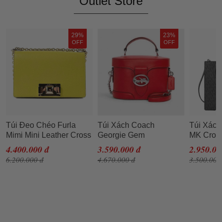
Outlet Store
29%
23%
OFF
OFF
Túi Đeo Chéo Furla
Túi Xách Coach
Túi Xách
Mimi Mini Leather Cross
Georgie Gem
MK Cros
Body Bag DNV Lime
Crossbody Red Pebble
Messenge
4.400.000 đ
3.590.000 đ
2.950.00
Jade Màu Vàng
Leather Shoulder Purse
Medium 
6.200.000 đ
4.670.000 đ
3.500.000
5503 Màu Đỏ
Signatur
Satchel 