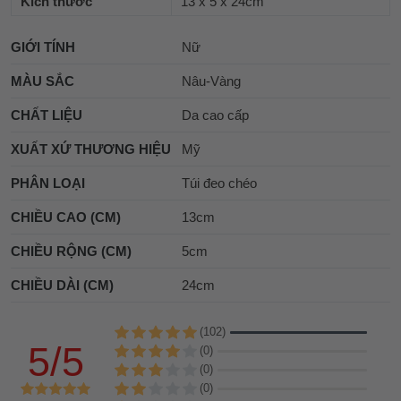
Kích thước
13 x 5 x 24cm
GIỚI TÍNH
Nữ
MÀU SẮC
Nâu-Vàng
CHẤT LIỆU
Da cao cấp
XUẤT XỨ THƯƠNG HIỆU
Mỹ
PHÂN LOẠI
Túi đeo chéo
CHIỀU CAO (CM)
13cm
CHIỀU RỘNG (CM)
5cm
CHIỀU DÀI (CM)
24cm
(102)
5/5
(0)
(0)
(0)