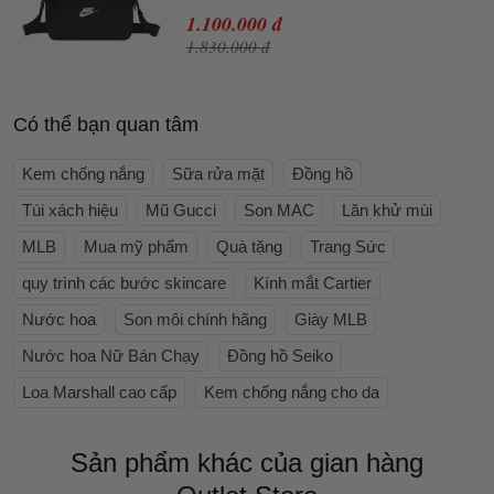
1.100.000 đ
1.830.000 đ
Có thể bạn quan tâm
Kem chống nắng
Sữa rửa mặt
Đồng hồ
Túi xách hiệu
Mũ Gucci
Son MAC
Lăn khử mùi
MLB
Mua mỹ phẩm
Quà tặng
Trang Sức
quy trình các bước skincare
Kính mắt Cartier
Nước hoa
Son môi chính hãng
Giày MLB
Nước hoa Nữ Bán Chạy
Đồng hồ Seiko
Loa Marshall cao cấp
Kem chống nắng cho da
Sản phẩm khác của gian hàng