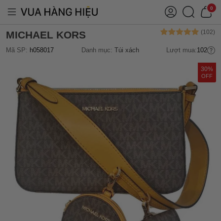
0
MICHAEL KORS
Mã SP:
h058017
Danh mục:
Túi xách
Lượt mua:
102
30%
OFF