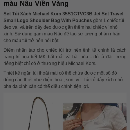
màu Nâu Viền Vàng
Set Túi Xách Michael Kors 35S1GTVC3B Jet Set Travel
Small Logo Shoulder Bag With Pouches
gồm 1 chiếc túi
đeo vai và trên dây đeo được gắn thêm hai chiếc ví nhỏ
xinh. Sử dụng gam màu Nâu để tạo sự tương phản nhấn
cho mẫu túi trở nên nổi bật.
Điểm nhấn tạo cho chiếc túi trở nên tinh tế chính là cách
trang trí họa tiết MK bắt mắt và hài hòa - đó là đặc trưng
riêng biệt chỉ có ở thương hiệu Michael Kors.
Thiết kế ngăn túi thoải mái có thể chứa được một số đồ
dùng cần thiết như điện thoại, son, ví...Túi có dây xích nhỏ
pha da xinh xắn có thể điều chỉnh tiện lợi.