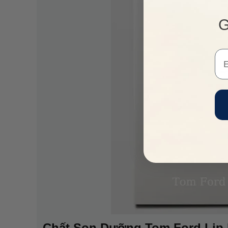
G
Em
Chất Son Dưỡng Tom Ford Lip 