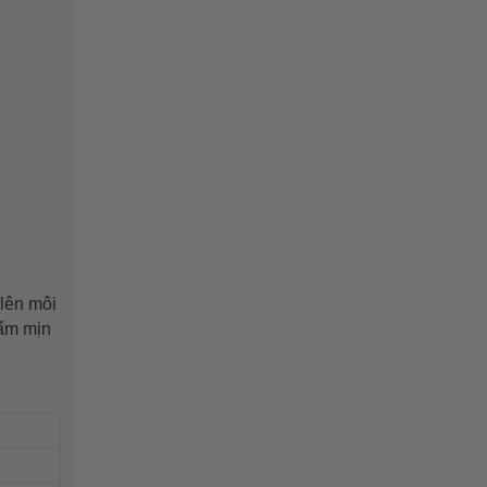
lên môi
 ẩm mịn