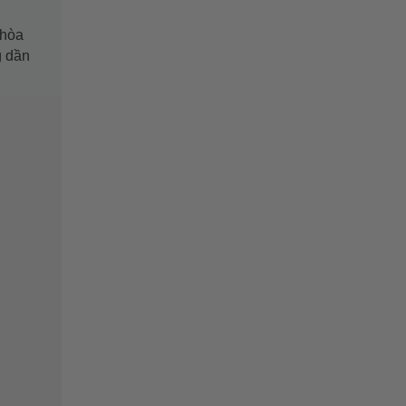
 hòa
g dần