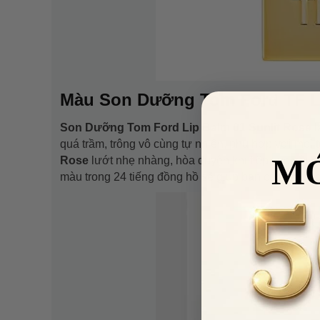
Màu Son Dưỡng Tom Ford TF L
Son Dưỡng Tom Ford Lip Balm 01 Sunlit Rose
l
quá trầm, trông vô cùng tự nhiên, phù hợp với mọi 
M
Rose
lướt nhẹ nhàng, hòa quyện khi tiếp xúc với 
màu trong 24 tiếng đồng hồ sẽ giúp bạn có thể vui 