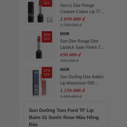
OFF
Son Lì Dior Rouge
Couture Colour Lip 777
Fahrenheit Velvet Finish
1.050.000 đ
Màu Đỏ Cam
1.700.000 đ
DIOR
28%
OFF
Son Dior Rouge Dior
Lipstick Satin Finish 720
Icone Màu Hồng Đất
650.000 đ
Mini 1.5g
900.000 đ
DIOR
22%
OFF
Son Dưỡng Dior Addict
Lip Maximizer 009
Intense Rosewood Màu
1.250.000 đ
Hồng Đất
1.600.000 đ
Son Dưỡng Tom Ford TF Lip
Balm 01 Sunlit Rose Màu Hồng
Đào