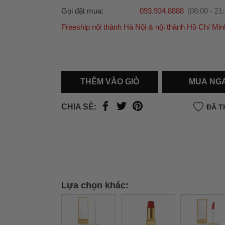
Gọi đặt mua:
093.934.8888
(08:00 - 21
Freeship nội thành Hà Nội & nội thành Hồ Chí Min
Ưu đãi dành cho bạn
Miễn phí giao hàng
30.000đ
cho đơn hàng từ
500.000đ
(Áp dụng tại nội thành Hà Nội & nội
Hồ Chí Minh).
THÊM VÀO GIỎ
MUA NG
Lưu ý: Với các đơn hàng tại nội thành
Hà Nộ
thành
Hồ Chí Minh
, khách hàng muốn giao 
CHIA SẺ:
ĐÃ T
trong ngày hoặc Đơn hàng giao hỏa tốc theo
của khách hàng phí vận chuyển sẽ được thô
và áp dụng theo cước phí của đơn vị vận chu
thời điểm đó.
Xem chi tiết →
Lựa chọn khác: