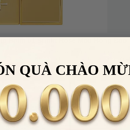
ip Balm 01 Sunlit Rose Màu Hồng Đào
à sắc son độc đáo, mang tông màu hồng đào không quá sáng, 
tone da, giúp cho gương mặt thêm rạng rỡ, tươi tắn.
Son môi 01
ÓN QUÀ CHÀO MỪ
môi trong khi vẫn tạo cảm giác nhẹ như không. Dòng son này có 
chơi cả ngày dài mà không quá bận tâm đến việc son môi bị trôi