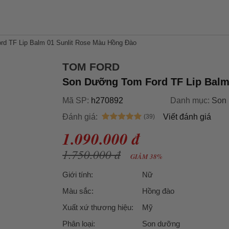
d TF Lip Balm 01 Sunlit Rose Màu Hồng Đào
TOM FORD
Son Dưỡng Tom Ford TF Lip Balm
Mã SP:
h270892
Danh mục:
Son 
Đánh giá:
Viết đánh giá
1.090.000 đ
1.750.000 đ
GIẢM 38%
Giới tính:
Nữ
Màu sắc:
Hồng đào
Xuất xứ thương hiệu:
Mỹ
Phân loại:
Son dưỡng