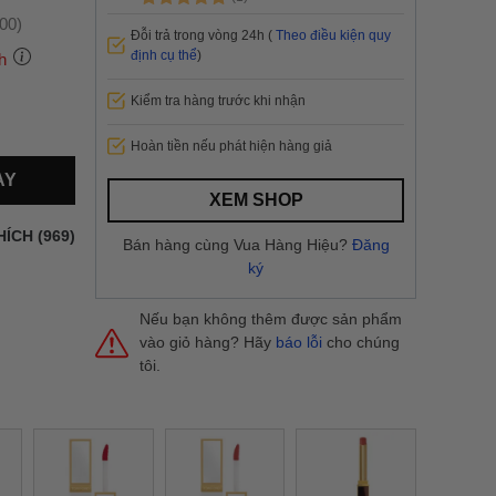
:00)
Đỗi trả trong vòng 24h (
Theo điều kiện quy
định cụ thể
)
h
Kiểm tra hàng trước khi nhận
 thành
Hoàn tiền nếu phát hiện hàng giả
AY
i
và nội
XEM SHOP
nhanh
HÍCH (969)
Bán hàng cùng Vua Hàng Hiệu?
Đăng
 yêu cầu
ký
ng báo
yển tại
Nếu bạn không thêm được sản phẩm
vào giỏ hàng? Hãy
báo lỗi
cho chúng
tôi.