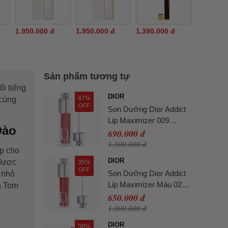
1.950.000 đ
1.950.000 đ
1.390.000 đ
Sản phẩm tương tự
ổi tiếng
DIOR
47%
 cùng
OFF
Son Dưỡng Dior Addict
Lip Maximizer 009
 Đào
Intense Rosewood Màu
690.000 đ
Hồng Đất (Không Hộp)
1.300.000 đ
úp cho
DIOR
 được
35%
OFF
Son Dưỡng Dior Addict
a nhỏ
Lip Maximizer Màu 024
à Tom
Intense Brick Đỏ Đất
650.000 đ
(Không Hộp)
1.000.000 đ
DIOR
38%