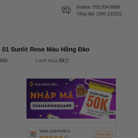
Hotline:
093.934.8888
Tổng đài:
1900 232322
 01 Sunlit Rose Màu Hồng Đào
Môi
Lượt mua:
39
Vani cosmetics
Theo dõi
(1)