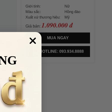
Giới tính:
Nữ
Màu sắc:
Hồng đào
Xuất xứ thương hiệu:
Mỹ
1.090.000 đ
Giá bán:
MUA NGAY
không
 Sunlit
HOTLINE: 093.934.8888
NG
thể giữ
.