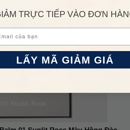
IẢM TRỰC TIẾP VÀO ĐƠN HÀ
ail
LẤY MÃ GIẢM GIÁ
Balm 01 Sunlit Rose Màu Hồng Đào