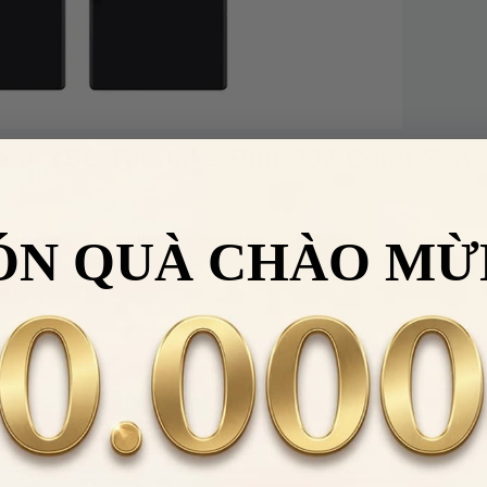
nt YSL The Inks Blur 202 Coral Sens
 202 Coral Sensation
là sự kế hợp giữa sắc cam và hồng tạo
ÓN QUÀ CHÀO MỪ
ho khuôn mặt thêm rạng rỡ. Màu son sáng, tôn da, dễ dàng phù
m tự tin, thu hút.