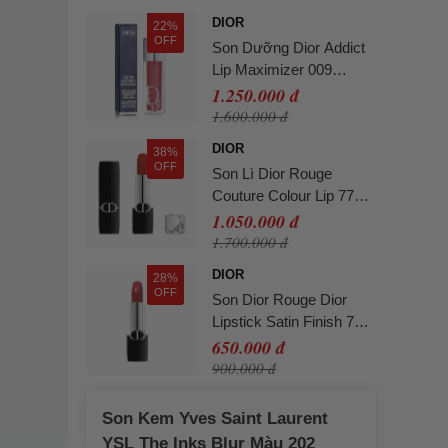
DIOR
22%
OFF
Son Dưỡng Dior Addict
Lip Maximizer 009
Intense Rosewood Màu
1.250.000 đ
Hồng Đất
1.600.000 đ
DIOR
38%
OFF
Son Lì Dior Rouge
Couture Colour Lip 777
Fahrenheit Velvet Finish
1.050.000 đ
Màu Đỏ Cam
1.700.000 đ
DIOR
28%
OFF
Son Dior Rouge Dior
Lipstick Satin Finish 720
Icone Màu Hồng Đất
650.000 đ
Mini 1.5g
900.000 đ
Son Kem Yves Saint Laurent
YSL The Inks Blur Màu 202