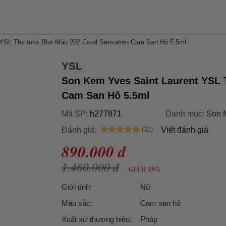
YSL The Inks Blur Màu 202 Coral Sensation Cam San Hô 5.5ml
YSL
Son Kem Yves Saint Laurent YSL T
Cam San Hô 5.5ml
Mã SP:
h277871
Danh mục:
Son 
Đánh giá:
Viết đánh giá
890.000 đ
1.460.000 đ
GIẢM 39%
Giới tính:
Nữ
Màu sắc:
Cam san hô
Xuất xứ thương hiệu:
Pháp