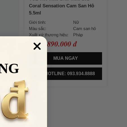
Coral Sensation Cam San Hô
5.5ml
Giới tính:
Nữ
Màu sắc:
Cam san hô
Xuất xứ thương hiệu:
Pháp
ation
890.000 đ
Giá bán:
MUA NGAY
 nên màu
NG
 hợp với
HOTLINE: 093.934.8888