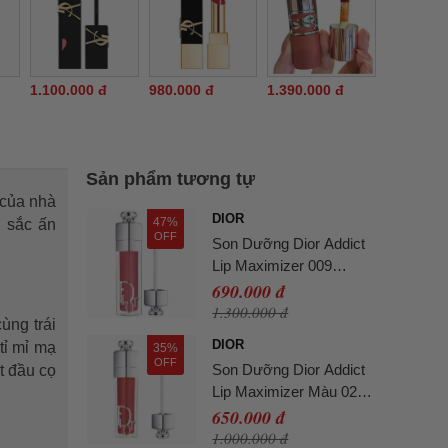
1.100.000 đ
980.000 đ
1.390.000 đ
Sản phẩm tương tự
của nhà
DIOR
47%
u sắc ấn
OFF
Son Dưỡng Dior Addict
Lip Maximizer 009
Intense Rosewood Màu
690.000 đ
Hồng Đất (Không Hộp)
1.300.000 đ
ùng trái
DIOR
tỉ mỉ mạ
35%
OFF
Son Dưỡng Dior Addict
t đầu cọ
Lip Maximizer Màu 024
Intense Brick Đỏ Đất
650.000 đ
(Không Hộp)
1.000.000 đ