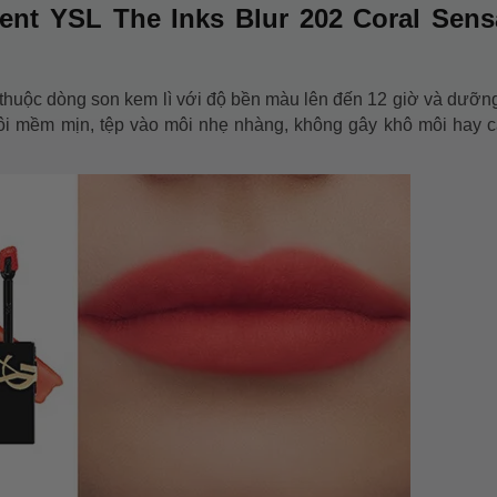
ent YSL The Inks Blur 202 Coral Sens
thuộc dòng son kem lì với độ bền màu lên đến 12 giờ và dưỡn
môi mềm mịn, tệp vào môi nhẹ nhàng, không gây khô môi hay 