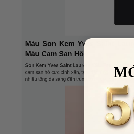
Màu Son Kem Yves Saint Laure
Màu Cam San Hô
Son Kem Yves Saint Laurent YSL The Inks Blur
M
cam san hô cực xinh xắn, tạo hiệu ứng tươi tắn c
nhiều tông da sáng đến trung bình, cho các nàng thê