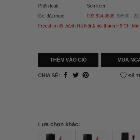
Phân loại:
Son kem
Gọi đặt mua:
093.934.8888
(08:00 - 21
Freeship nội thành Hà Nội & nội thành Hồ Chí Min
Ưu đãi dành cho bạn
Miễn phí giao hàng
30.000đ
cho đơn hàng từ
500.000đ
(Áp dụng tại nội thành Hà Nội & nội
Hồ Chí Minh).
THÊM VÀO GIỎ
MUA NG
Lưu ý: Với các đơn hàng tại nội thành
Hà Nộ
thành
Hồ Chí Minh
, khách hàng muốn giao 
CHIA SẺ:
ĐÃ T
trong ngày hoặc Đơn hàng giao hỏa tốc theo
của khách hàng phí vận chuyển sẽ được thô
và áp dụng theo cước phí của đơn vị vận chu
thời điểm đó.
Xem chi tiết →
Lựa chọn khác: