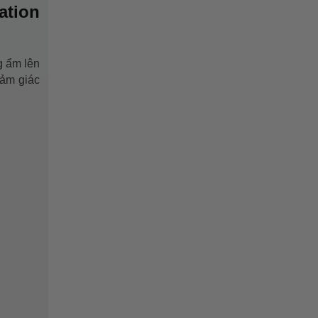
ation
g ẩm lên
cảm giác