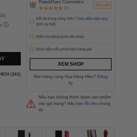
Raw&Rare Cosmetics
Theo dõi
(1)
:00)
Đỗi trả trong vòng 24h (
Theo điều kiện quy
định cụ thể
)
h
Kiểm tra hàng trước khi nhận
 thành
Hoàn tiền nếu phát hiện hàng giả
AY
i
và nội
XEM SHOP
nhanh
HÍCH (161)
Bán hàng cùng Vua Hàng Hiệu?
Đăng
 yêu cầu
ký
ng báo
yển tại
Nếu bạn không thêm được sản phẩm
vào giỏ hàng? Hãy
báo lỗi
cho chúng
tôi.