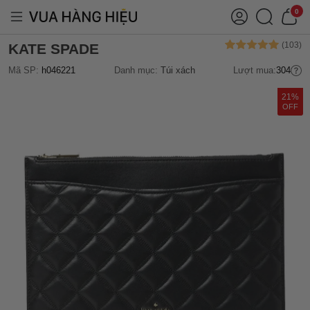
0
KATE SPADE
Mã SP:
h046221
Danh mục:
Túi xách
Lượt mua:
304
21%
OFF