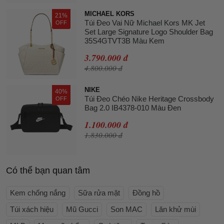
MICHAEL KORS
21%
Túi Đeo Vai Nữ Michael Kors MK Jet
OFF
Set Large Signature Logo Shoulder Bag
35S4GTVT3B Màu Kem
3.790.000 đ
4.800.000 đ
NIKE
40%
Túi Đeo Chéo Nike Heritage Crossbody
OFF
Bag 2.0 IB4378-010 Màu Đen
1.100.000 đ
1.830.000 đ
Có thể bạn quan tâm
Kem chống nắng
Sữa rửa mặt
Đồng hồ
Túi xách hiệu
Mũ Gucci
Son MAC
Lăn khử mùi