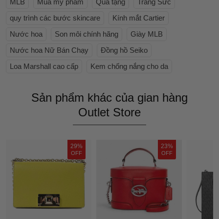
MLB
Mua mỹ phẩm
Quà tặng
Trang Sức
quy trình các bước skincare
Kính mắt Cartier
Nước hoa
Son môi chính hãng
Giày MLB
Nước hoa Nữ Bán Chạy
Đồng hồ Seiko
Loa Marshall cao cấp
Kem chống nắng cho da
Sản phẩm khác của gian hàng
Outlet Store
29%
23%
OFF
OFF