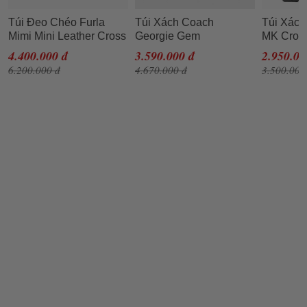
Túi Đeo Chéo Furla
Túi Xách Coach
Túi Xách
Mimi Mini Leather Cross
Georgie Gem
MK Cros
Body Bag DNV Lime
Crossbody Red Pebble
Messenge
4.400.000 đ
3.590.000 đ
2.950.00
Jade Màu Vàng
Leather Shoulder Purse
Medium 
6.200.000 đ
4.670.000 đ
3.500.000
5503 Màu Đỏ
Signatur
Satchel 